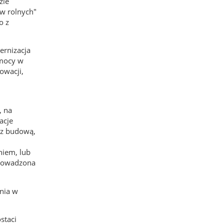
zie
w rolnych"
o z
ernizacja
omocy w
owacji,
, na
acje
 z budową,
niem, lub
prowadzona
nia w
staci