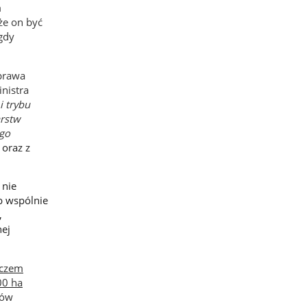
m
że on być
gdy
prawa
inistra
 trybu
rstw
ego
 oraz z
 nie
b wspólnie
,
nej
aczem
00 ha
łów