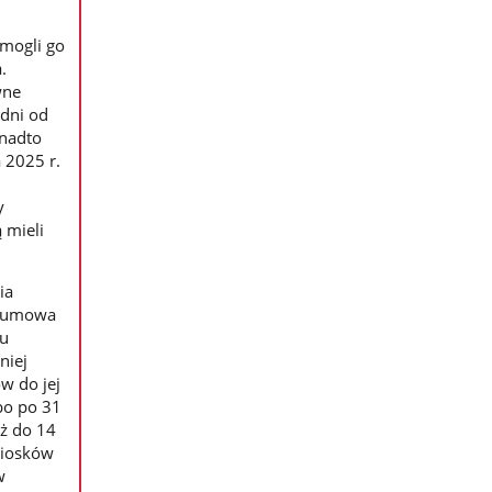
 mogli go
.
wne
 dni od
onadto
 2025 r.
y
 mieli
ia
ch umowa
iu
niej
w do jej
bo po 31
iż do 14
niosków
w