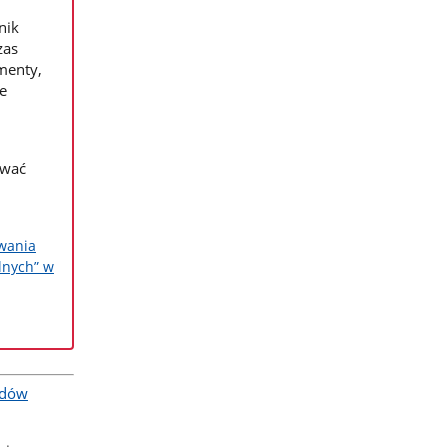
nik
zas
menty,
e
ować
wania
lnych” w
zdów