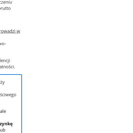
czeniu
brutto
rowadzi w
wo-
encji
atności.
eży
aściwego
ale
rzynkę
 lub