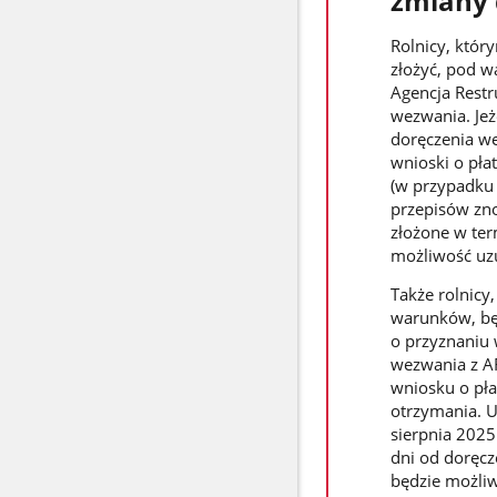
zmiany 
Rolnicy, któr
złożyć, pod 
Agencja Restr
wezwania. Jeż
doręczenia we
wnioski o pła
(w przypadku 
przepisów zn
złożone w ter
możliwość uzu
Także rolnic
warunków, będ
o przyznaniu 
wezwania z AR
wniosku o pł
otrzymania. 
sierpnia 2025 
dni od doręc
będzie możli