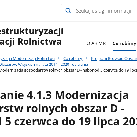
estrukturyzacji
acji Rolnictwa
O ARiMR
Co robimy
yzacji i Modernizacji Rolnictwa
Co robimy
Program Rozwoju Obszaró
szarów Wiejskich na lata 2014 - 2020 - działania
Modernizacja gospodarstw rolnych obszar D - nabór od 5 czerwca do 19 lipca
anie 4.1.3 Modernizacja
stw rolnych obszar D -
 5 czerwca do 19 lipca 20