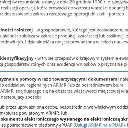
 rolnej (w rozumieniu ustawy z dnia 20 grudnia 1990 r. o
ubezpie
realizacji operacji, która prowadzi do wzrostu wartości dodanej 
az dostosowania zakresu rzeczowego operacji do skali i potrzeb
lności rolniczej
- w gospodarstwie, którego jest posiadaczem,
p
ałalność rolniczą w zakresie produkcji zwierzęcej lub roślinnej
, z
odowli ryb, i działalność ta nie jest prowadzona w celach nauko
dentyfikacyjny -
w trybie przepisów o krajowym systemie ewid
i gospodarstw rolnych oraz ewidencji wniosków o przyznanie pł
rzyznanie pomocy wraz z towarzyszącymi dokumentami
nal
do oddziałów regionalnych ARiMR (lub za pośrednictwem biura
ARiMR, znajdującego się na obszarze właściwości miejscowej wł
 następujący sposób:
 lub przez upoważnioną osobę, bezpośrednio we właściwym oddzi
ym/biurze powiatowym ARiMR, lub
dokumentu elektronicznego wysłanego na elektroniczną sk
ą
za pośrednictwem platformy ePUAP (
Usługi ARiMR na e-PUAP
),