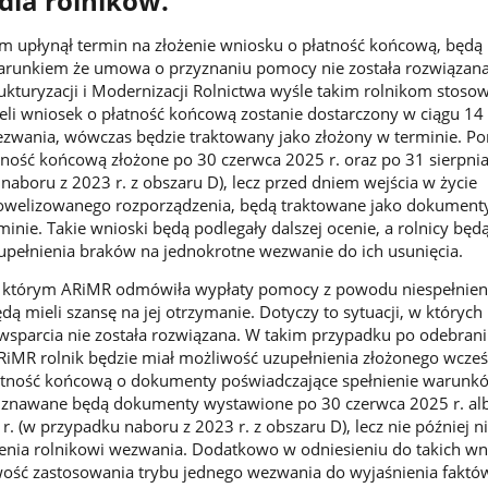
dla rolników.
ym upłynął termin na złożenie wniosku o płatność końcową, będą
warunkiem że umowa o przyznaniu pomocy nie została rozwiązana
ukturyzacji i Modernizacji Rolnictwa wyśle takim rolnikom stoso
eli wniosek o płatność końcową zostanie dostarczony w ciągu 14
zwania, wówczas będzie traktowany jako złożony w terminie. P
tność końcową złożone po 30 czerwca 2025 r. oraz po 31 sierpnia
naboru z 2023 r. z obszaru D), lecz przed dniem wejścia w życie
owelizowanego rozporządzenia, będą traktowane jako dokument
minie. Takie wnioski będą podlegały dalszej ocenie, a rolnicy będą
pełnienia braków na jednokrotne wezwanie do ich usunięcia.
y, którym ARiMR odmówiła wypłaty pomocy z powodu niespełnien
ą mieli szansę na jej otrzymanie. Dotyczy to sytuacji, w który
wsparcia nie została rozwiązana. W takim przypadku po odebran
iMR rolnik będzie miał możliwość uzupełnienia złożonego wcześ
atność końcową o dokumenty poświadczające spełnienie warunkó
Uznawane będą dokumenty wystawione po 30 czerwca 2025 r. al
r. (w przypadku naboru z 2023 r. z obszaru D), lecz nie później n
zenia rolnikowi wezwania. Dodatkowo w odniesieniu do takich w
wość zastosowania trybu jednego wezwania do wyjaśnienia faktó