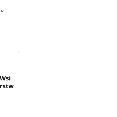
h:
y
 Wsi
rstw