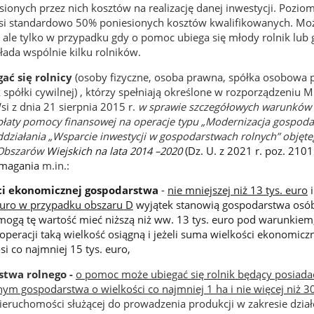
ionych przez nich kosztów na realizację danej inwestycji. Pozio
i standardowo 50% poniesionych kosztów kwalifikowanych. Mo
 ale tylko w przypadku gdy o pomoc ubiega się młody rolnik lub 
łada wspólnie kilku rolników.
ć się rolnicy
(osoby fizyczne, osoba prawna, spółka osobowa 
spółki cywilnej)
, którzy spełniają określone w rozporządzeniu M
i z dnia 21 sierpnia 2015 r.
w sprawie szczegółowych warunków i
płaty pomocy finansowej na operacje typu „Modernizacja gospoda
działania „Wsparcie inwestycji w gospodarstwach rolnych” objęt
Obszarów
Wiejskich na lata 2014 –2020
(Dz. U. z 2021 r. poz. 2101
ymagania
m.in.:
ści ekonomicznej gospodarstwa
-
nie mniejszej niż 13 tys. euro
i
 euro w przypadku obszaru D
wyjątek stanowią gospodarstwa osó
mogą tę wartość mieć niższą niż ww. 13 tys. euro pod warunkiem
 operacji taką wielkość osiągną i jeżeli suma wielkości ekonomicz
i co najmniej 15 tys. euro,
rstwa rolnego -
o pomoc może ubiegać się rolnik będący posiad
ym gospodarstwa o wielkości co najmniej 1 ha i nie więcej niż 3
ieruchomości służącej do prowadzenia produkcji w zakresie dzia