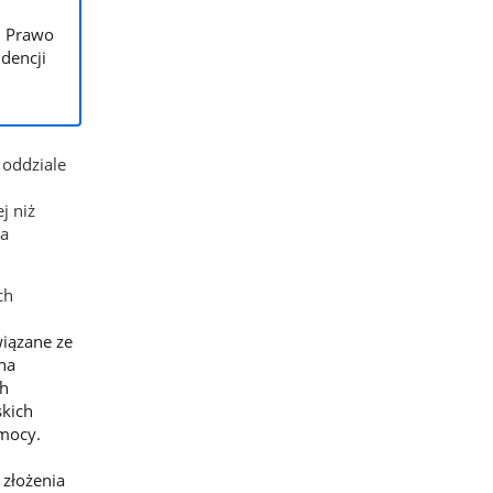
– Prawo
dencji
 oddziale
j niż
na
ch
wiązane ze
 na
ch
skich
mocy.
 złożenia