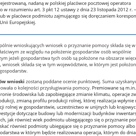
rejestrowaną, nadaną w polskiej placówce pocztowej operatora
 w rozumieniu art. 3 pkt 12 ustawy z dnia 23 listopada 2012 r. 
lub w placówce podmiotu zajmującego się doręczaniem korespon
Unii Europejskiej.
ólnie wnioskujących wniosek o przyznanie pomocy składa się w
aściwym ze względu na położenie gospodarstw osób wspólnie
zym jeżeli gospodarstwa tych osób są położone na obszarze więce
 wniosek składa się w tym województwie, w którym jest położo
 gospodarstw.
ków wnioski
zostaną poddane ocenie punktowej. Suma uzyskany
owała o kolejności przysługiwania pomocy.
Premiowane są m.in.
hronie środowiska lub zapobiegające zmianie klimatu, operacje z
dukcji, zmianą profilu produkcji rolnej, której realizacja wpłynie
ji rolnej w gospodarstwie, uczestnictwo w unijnych lub krajowy
nwestycje dotyczące budowy lub modernizacji budynków inwentar
h, jak również wiek podmiotu ubiegającego się o przyznanie po
skać również podmioty ubiegające się o przyznanie pomocy albo
odarstwa w którym będzie realizowana operacja, którym do dnia