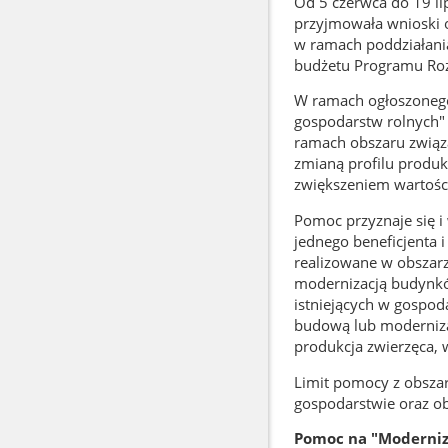
Od 5 czerwca do 19 lip
przyjmowała wnioski 
w ramach poddziałani
budżetu Programu Roz
W ramach ogłoszonego
gospodarstw rolnych"
ramach obszaru związa
zmianą profilu produkc
zwiększeniem wartości
Pomoc przyznaje się i 
jednego beneficjenta 
realizowane w obszarz
modernizacją budynkó
istniejących w gospo
budową lub moderniz
produkcja zwierzęca, 
Limit pomocy z obszar
gospodarstwie oraz ob
Pomoc na "Moderniz