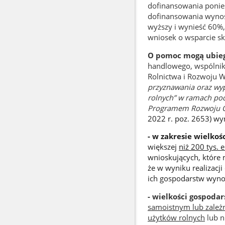
dofinansowania ponies
dofinansowania wynos
wyższy i wynieść 60%,
wniosek o wsparcie sk
O pomoc mogą ubiega
handlowego, wspólnik 
Rolnictwa i Rozwoju Ws
przyznawania oraz wy
rolnych” w ramach pod
Programem Rozwoju 
2022 r. poz. 2653) w
- w zakresie wielko
większej
niż 200 tys.
wnioskujących, które 
że w wyniku realizacji
ich gospodarstw wynos
- wielkości gospoda
samoistnym lub zależn
użytków rolnych
lub n