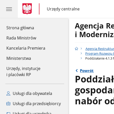
gov.pl
gov.pl
Urzędy centralne
gov.pl
Urzędy
centralne
Agencja R
gov.pl
Strona główna
i Moderniz
Rada Ministrów
Kancelaria Premiera
Agencja Restruktur
Program Rozwoju Ob
Ministerstwa
Poddziałanie 4.1.3 
Urzędy, instytucje
Powrót
i placówki RP
Poddział
gospodar
Usługi dla obywatela
nabór od
Usługi dla przedsiębiorcy
Usługi dla urzędnika