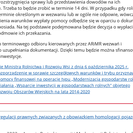
 rozstrzygnięcia sprawy lub przedstawienia dowodów na ich
. Trzeba to będzie zrobić w terminie 14 dni. W przypadku gdy rol
erminie określonym w wezwaniu lub w ogóle nie odpowie, wówc
nienia warunków wypłaty pomocy odbędzie się w oparciu o doku
osiada. Na tej podstawie podejmowana będzie decyzja o wypłaci
odmowie ich przekazania.
 terminowego odbioru kierowanych przez ARiMR wezwań i
o uzupełniania dokumentacji. Dzięki temu będzie można sfinans
inwestycje.
e Ministra Rolnictwa i Rozwoju Wsi z dnia 6 października 2025 r.
ozporządzenie w sprawie szczegółowych warunków i trybu przyzna
pomocy finansowej na operacje typu „Modernizacja gospodarstw ro
ałania „Wsparcie inwestycji w gospodarstwach rolnych” objętego
zwoju Obszarów Wiejskich na lata 2014-2020
 regulacji prawnych związanych z obowiązkiem homologacji poja