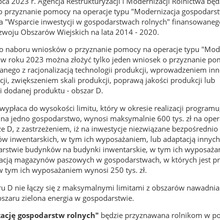
ca 2023 r. Agencja Restrukturyzacji i Modernizacji Rolnictwa będ
o przyznanie pomocy na operacje typu "Modernizacja gospodarst
a "Wsparcie inwestycji w gospodarstwach rolnych" finansowaneg
woju Obszarów Wiejskich na lata 2014 - 2020.
 naboru wniosków o przyznanie pomocy na operacje typu "Mod
 w roku 2023 można złożyć tylko jeden wniosek o przyznanie p
nego z racjonalizacją technologii produkcji, wprowadzeniem inn
ji, zwiększeniem skali produkcji, poprawą jakości produkcji lub
 dodanej produktu - obszar D.
wypłaca do wysokości limitu, który w okresie realizacji programu
i na jedno gospodarstwo, wynosi maksymalnie 600 tys. zł na oper
e D, z zastrzeżeniem, iż na inwestycje niezwiązane bezpośrednio
w inwentarskich, w tym ich wyposażaniem, lub adaptacją innych
darstwie budynków na budynki inwentarskie, w tym ich wyposaża
acją magazynów paszowych w gospodarstwach, w których jest 
w tym ich wyposażaniem wynosi 250 tys. zł.
u D nie łączy się z maksymalnymi limitami z obszarów nawadnia
szaru zielona energia w gospodarstwie.
ację gospodarstw rolnych"
będzie przyznawana rolnikom w po