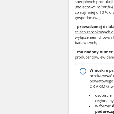
specjalnych produkcji
społecznym rolników
),
co najmniej o 10 % or
gospodarstwa,
- prowadzonej działa
celach zarobkowych dzi
wyłączeniem chowu i h
badawczych,
-
ma nadany numer i
producentów, ewidencj
Wnioski o p
przekazywać 
powiatowego 
OR ARiMR), w
osobiście
regionaln
w formie
podawcz