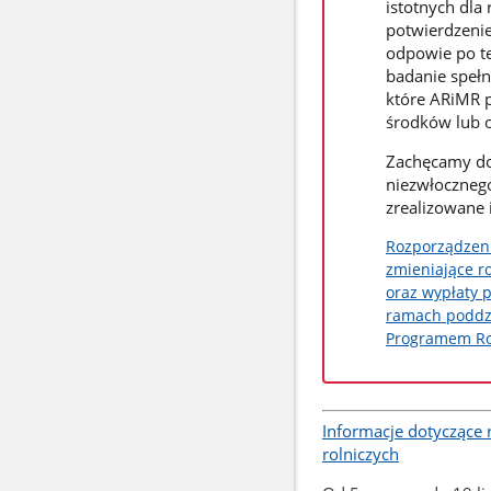
istotnych dla
potwierdzenie
odpowie po t
badanie speł
które ARiMR p
środków lub 
Zachęcamy do
niezwłoczneg
zrealizowane 
Rozporządzeni
zmieniające r
oraz wypłaty 
ramach poddzi
Programem Ro
Informacje dotyczące
rolniczych