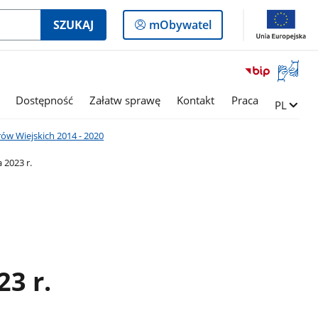
Logowanie
SZUKAJ
mObywatel
do
panelu
Otwórz
okno
z
Dostępność
Załatw sprawę
Kontakt
Praca
Zmień ję
PL
tłumac
języka
w Wiejskich 2014 - 2020
migowe
 2023 r.
23 r.