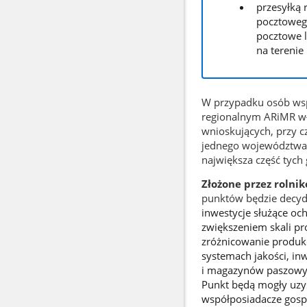
przesyłką 
pocztowego
pocztowe 
na terenie 
W przypadku osób wsp
regionalnym ARiMR wł
wnioskujących, przy c
jednego województwa,
największa część tych
Złożone przez rolni
punktów będzie decyd
inwestycje służące oc
zwiększeniem skali pro
zróżnicowanie produkc
systemach jakości, i
i magazynów paszowyc
Punkt będą mogły uzy
współposiadacze gosp