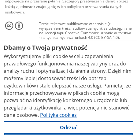
odpowiedzi na przesłane pytania. Szczegóły przetwarzania danych przez
każdą z jednostek znajdują się w ich politykach przetwarzania danych
osobowych.
Treści tekstowe publikowane w serwisie (z
wyłączeniem treści audiowizualnych), są udostępniane
na licencji typu Creative Commons: uznanie autorstwa
- na tych samych warunkach 4.0 (CC BY-SA 4.0).
Materiały audiowizualne, w tym zdjęcia, materiały
Dbamy o Twoją prywatność
audio i wideo, są udostępniane na licencji typu
Creative Commons: uznanie autorstwa użycie
Wykorzystujemy pliki cookie w celu zapewnienia
niekomercyjne - bez utworów zależnych 4.0 (CC BY-
NC-ND 4.0), o ile nie jest to stwierdzone inaczej.
prawidłowego funkcjonowania naszej witryny oraz do
analizy ruchu i optymalizacji działania strony. Dzięki nim
możemy lepiej dostosować treści do potrzeb
użytkowników i stale ulepszać nasze usługi. Pamiętaj, że
informacje przechowywane w plikach cookie mogą
pozwalać na identyfikację konkretnego urządzenia lub
przeglądarki użytkownika, a więc potencjalnie stanowić
dane osobowe.
Polityka cookies
Odrzuć