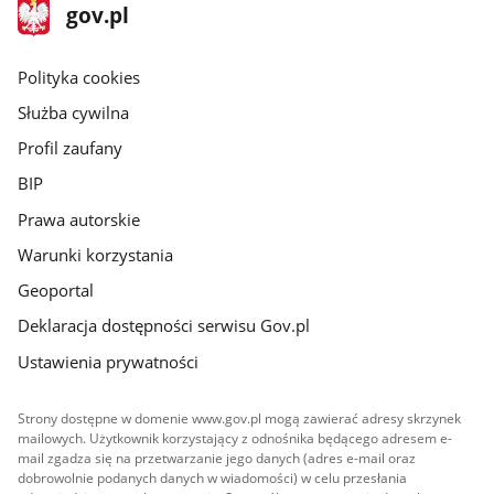
stopka
Strona
gov.pl
gov.pl
główna
gov.pl
Polityka cookies
Służba cywilna
Profil zaufany
BIP
Prawa autorskie
Warunki korzystania
Geoportal
Deklaracja dostępności serwisu Gov.pl
Ustawienia prywatności
Strony dostępne w domenie www.gov.pl mogą zawierać adresy skrzynek
mailowych. Użytkownik korzystający z odnośnika będącego adresem e-
mail zgadza się na przetwarzanie jego danych (adres e-mail oraz
dobrowolnie podanych danych w wiadomości) w celu przesłania