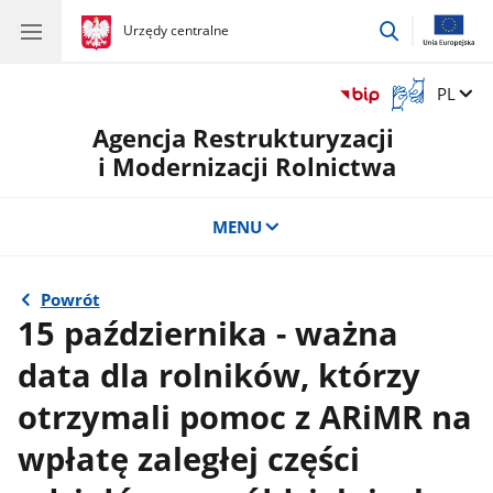
przejdź
gov.pl
Urzędy centralne
gov.pl
Urzędy
do
centralne
wyszukiwar
Otwórz
Zmień 
PL
okno
Agencja Restrukturyzacji
z
tłumaczem
i Modernizacji Rolnictwa
języka
migowego
MENU
Powrót
15 października - ważna
data dla rolników, którzy
otrzymali pomoc z ARiMR na
wpłatę zaległej części