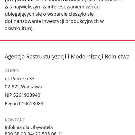
zaś n
ajwiększym zainteresowaniem wśród
ubiegających się o wsparcie cieszyło się
dofinansowanie inwestycji produkcyjnych w
akwakulturę.
stopka
Agencja Restrukturyzacji i Modernizacji Rolnictwa
ADRES
ul. Poleczki 33
02-822 Warszawa
NIP 5261933940
Regon 010613083
KONTAKT
Infolinia dla Obywatela
800 38 00 84; 22 595 06 11