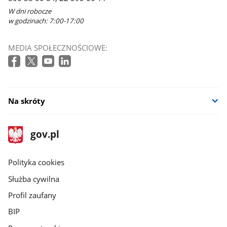
W dni robocze
w godzinach: 7:00-17:00
MEDIA SPOŁECZNOŚCIOWE:
Na skróty
stopka
Strona
gov.pl
gov.pl
główna
gov.pl
Polityka cookies
Służba cywilna
Profil zaufany
BIP