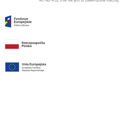
NC-ND 4.0), o ile nie jest to stwierdzone inaczej.