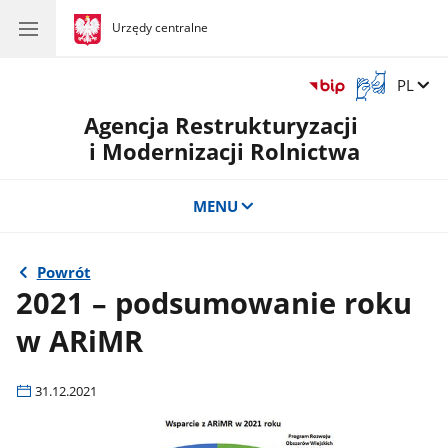
gov.pl
Urzędy centralne
gov.pl
Urzędy
centralne
Otwórz
Zmień 
PL
okno
Agencja Restrukturyzacji
z
tłumaczem
i Modernizacji Rolnictwa
języka
migowego
MENU
Powrót
2021 – podsumowanie roku
w ARiMR
31.12.2021