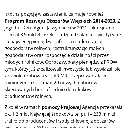
Istotną pozycję w zestawieniu zajmuje również
Program Rozwoju Obszarów Wiejskich 2014-2020
. Z
jego budżetu Agencja wypłaciła w 2021 roku łącznie
niemal 8,9 mld zł. Jeżeli chodzi o działania inwestycyjne,
to najwięcej pieniędzy trafiło na modernizację
gospodarstw rolnych, restrukturyzację małych
gospodarstw oraz rozpoczęcie działalności przez
młodych rolników. Oprócz wypłaty pieniędzy z PROW
tym, którzy już zrealizowali inwestycje lub wywiązali się
ze swoich zobowiązań, ARiMR przeprowadziła w
minionym roku ponad 20 nowych naborów
skierowanych bezpośrednio do rolników i
producentów rolnych.
Z kolei w ramach
pomocy krajowej
Agencja przekazała
ok. 1,2 mld. Najwięcej środków z tej puli – 233 mln zł
trafiło do producentów trzody chlewnej z obszarów
występowania ASF na wyrównanie dochodów ze