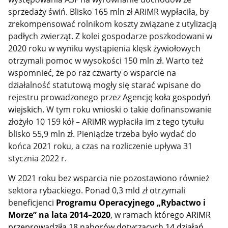
sprzedaży świń. Blisko 165 mln zł ARiMR wypłaciła, by
zrekompensować rolnikom koszty związane z utylizacją
padłych zwierząt. Z kolei gospodarze poszkodowani w
2020 roku w wyniku wystąpienia klęsk żywiołowych
otrzymali pomoc w wysokości 150 mln zł. Warto też
wspomnieć, że po raz czwarty o wsparcie na
działalność statutową mogły się starać wpisane do
rejestru prowadzonego przez Agencję
koła gospodyń
wiejskich.
W tym roku wnioski o takie dofinansowanie
złożyło 10 159 kół – ARiMR wypłaciła im z tego tytułu
blisko 55,9 mln zł. Pieniądze trzeba było wydać do
końca 2021 roku, a czas na rozliczenie upływa 31
stycznia 2022 r.
W 2021 roku bez wsparcia nie pozostawiono również
sektora rybackiego. Ponad 0,3 mld zł otrzymali
beneficjenci
Programu Operacyjnego „Rybactwo i
Morze” na lata 2014–2020
, w ramach którego
ARiMR
przeprowadziła 18 naborów dotyczących 14 działań,