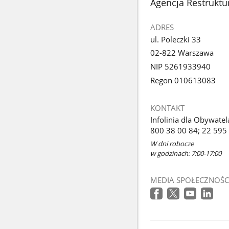
stopka
Agencja Restruktur
ADRES
ul. Poleczki 33
02-822 Warszawa
NIP 5261933940
Regon 010613083
KONTAKT
Infolinia dla Obywatel
800 38 00 84; 22 595
W dni robocze
w godzinach: 7:00-17:00
MEDIA SPOŁECZNOŚC