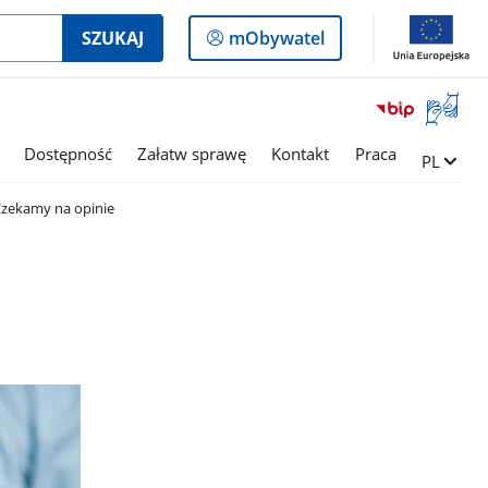
Logowanie
SZUKAJ
mObywatel
do
panelu
Otwórz
okno
z
Dostępność
Załatw sprawę
Kontakt
Praca
Zmień ję
PL
tłumac
języka
zekamy na opinie
migowe