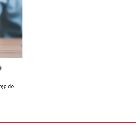
ji
tęp do