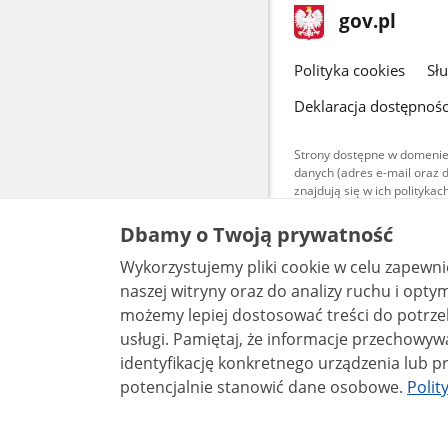
stopka
Strona
gov.pl
gov.pl
główna
gov.pl
Polityka cookies
Sł
Deklaracja dostępnośc
Strony dostępne w domenie
danych (adres e-mail oraz 
znajdują się w ich polityk
Treści teksto
Dbamy o Twoją prywatność
udostępniane
warunkach 4.0
Wykorzystujemy pliki cookie w celu zapewn
są udostępni
bez utworów z
naszej witryny oraz do analizy ruchu i optymalizacj
możemy lepiej dostosować treści do potrzeb
usługi. Pamiętaj, że informacje przechowywane w plikach cookie mogą pozwalać na
identyfikację konkretnego urządzenia lub pr
potencjalnie stanowić dane osobowe.
Polit