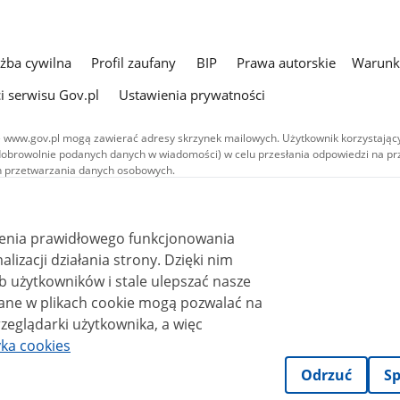
użba cywilna
Profil zaufany
BIP
Prawa autorskie
Warunki
i serwisu Gov.pl
Ustawienia prywatności
 www.gov.pl mogą zawierać adresy skrzynek mailowych. Użytkownik korzystający
dobrowolnie podanych danych w wiadomości) w celu przesłania odpowiedzi na prz
ach przetwarzania danych osobowych.
we publikowane w serwisie (z wyłączeniem treści audiowizualnych), są
 na licencji typu Creative Commons: uznanie autorstwa - na tych samych
 (CC BY-SA 4.0). Materiały audiowizualne, w tym zdjęcia, materiały audio i wideo
ienia prawidłowego funkcjonowania
ane na licencji typu Creative Commons: uznanie autorstwa użycie niekomercyjne 
ależnych 4.0 (CC BY-NC-ND 4.0), o ile nie jest to stwierdzone inaczej.
i działania strony. Dzięki nim
 użytkowników i stale ulepszać nasze
zeglądarki użytkownika, a więc
yka cookies
Odrzuć
Sp