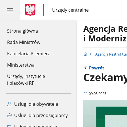
gov.pl
gov.pl
Urzędy centralne
gov.pl
Urzędy
centralne
Agencja R
gov.pl
Strona główna
i Moderniz
Rada Ministrów
Kancelaria Premiera
Agencja Restruktur
Ministerstwa
Powrót
Czekamy
Urzędy, instytucje
i placówki RP
09.05.2025
Usługi dla obywatela
Usługi dla przedsiębiorcy
Usługi dla urzędnika