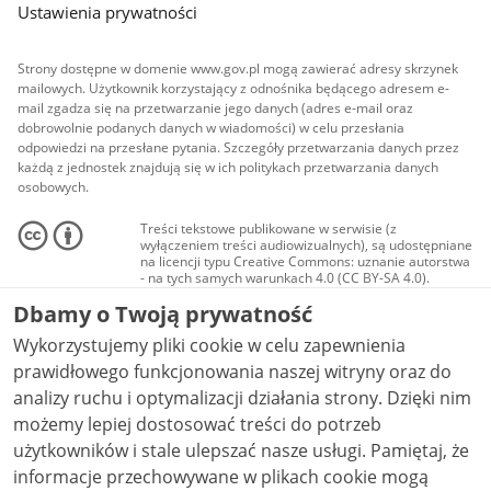
Ustawienia prywatności
Strony dostępne w domenie www.gov.pl mogą zawierać adresy skrzynek
mailowych. Użytkownik korzystający z odnośnika będącego adresem e-
mail zgadza się na przetwarzanie jego danych (adres e-mail oraz
dobrowolnie podanych danych w wiadomości) w celu przesłania
odpowiedzi na przesłane pytania. Szczegóły przetwarzania danych przez
każdą z jednostek znajdują się w ich politykach przetwarzania danych
osobowych.
Treści tekstowe publikowane w serwisie (z
wyłączeniem treści audiowizualnych), są udostępniane
na licencji typu Creative Commons: uznanie autorstwa
- na tych samych warunkach 4.0 (CC BY-SA 4.0).
Materiały audiowizualne, w tym zdjęcia, materiały
Dbamy o Twoją prywatność
audio i wideo, są udostępniane na licencji typu
Creative Commons: uznanie autorstwa użycie
Wykorzystujemy pliki cookie w celu zapewnienia
niekomercyjne - bez utworów zależnych 4.0 (CC BY-
NC-ND 4.0), o ile nie jest to stwierdzone inaczej.
prawidłowego funkcjonowania naszej witryny oraz do
analizy ruchu i optymalizacji działania strony. Dzięki nim
możemy lepiej dostosować treści do potrzeb
użytkowników i stale ulepszać nasze usługi. Pamiętaj, że
informacje przechowywane w plikach cookie mogą