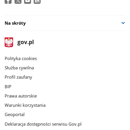
Na skróty
stopka
Strona
gov.pl
gov.pl
główna
gov.pl
Polityka cookies
Służba cywilna
Profil zaufany
BIP
Prawa autorskie
Warunki korzystania
Geoportal
Deklaracja dostępności serwisu Gov.pl