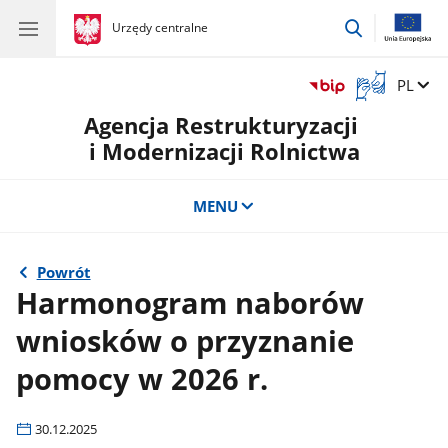
przejdź
gov.pl
Urzędy centralne
gov.pl
Urzędy
do
centralne
wyszukiwar
Otwórz
Zmień 
PL
okno
Agencja Restrukturyzacji
z
tłumaczem
i Modernizacji Rolnictwa
języka
migowego
MENU
Powrót
Harmonogram naborów
wniosków o przyznanie
pomocy w 2026 r.
30.12.2025