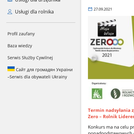
27.09.2021
Usługi dla rolnika
Profil zaufany
Baza wiedzy
Serwis Służby Cywilnej
Сайт для громадян України
–
Serwis dla obywateli Ukrainy
Termin nadsyłania z
Zero – Rolnik Lider
Konkurs ma na celu p
ponadpodstawowych or