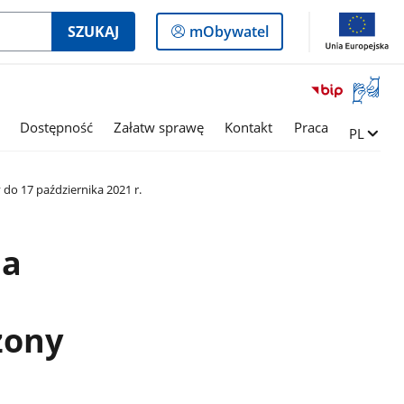
Logowanie
SZUKAJ
mObywatel
do
panelu
Otwórz
okno
z
Dostępność
Załatw sprawę
Kontakt
Praca
Zmień ję
PL
tłumac
języka
migowe
do 17 października 2021 r.
ja
żony