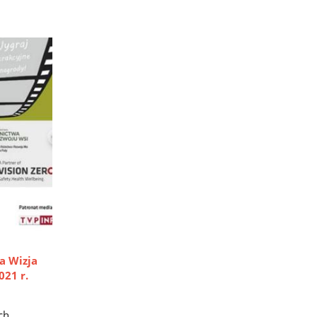
a Wizja
021 r.
ch