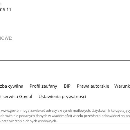
a
 06 11
IOWE:
użba cywilna
Profil zaufany
BIP
Prawa autorskie
Warunki
i serwisu Gov.pl
Ustawienia prywatności
 www.gov.pl mogą zawierać adresy skrzynek mailowych. Użytkownik korzystający
dobrowolnie podanych danych w wiadomości) w celu przesłania odpowiedzi na prz
ach przetwarzania danych osobowych.