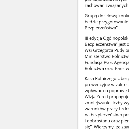
zachowań związanych z
Grupą docelową konkur
będzie przygotowanie 
Bezpieczeństwa”.
III edycja Ogólnopols
Bezpieczeństwa” jest
Wsi Grzegorza Pudy o
Ministerstwo Rolnict
Fundacja PGE, Agencja
Rolnictwa oraz Państw
Kasa Rolniczego Ubezp
prewencyjne w zakresi
wpływać na poprawę t
Wizja Zero i propaguje
zmniejszanie liczby 
warunków pracy i zdr
na bezpieczeństwo prac
i dobrostanu oraz pier
się”. Wierzymy, że za