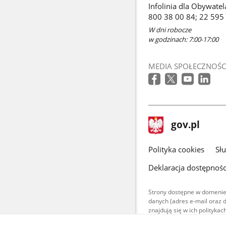
Infolinia dla Obywatel
800 38 00 84; 22 595
W dni robocze
w godzinach: 7:00-17:00
MEDIA SPOŁECZNOŚC
stopka
Strona
gov.pl
gov.pl
główna
gov.pl
Polityka cookies
Sł
Deklaracja dostępnośc
Strony dostępne w domenie
danych (adres e-mail oraz 
znajdują się w ich polityk