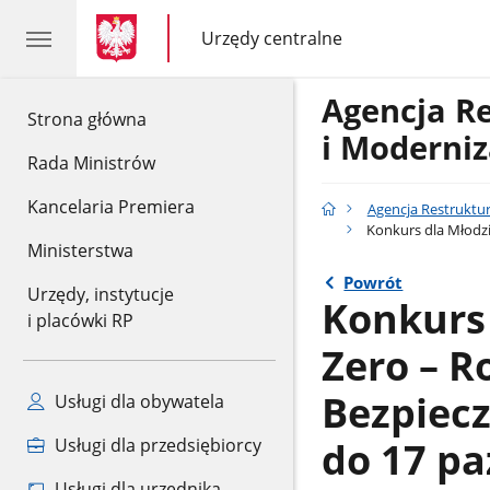
gov.pl
gov.pl
Urzędy centralne
gov.pl
Urzędy
centralne
Agencja R
gov.pl
Strona główna
i Moderniz
Rada Ministrów
Kancelaria Premiera
Agencja Restruktur
Konkurs dla Młodzie
Ministerstwa
Powrót
Urzędy, instytucje
Konkurs 
i placówki RP
Zero – R
Bezpiecz
Usługi dla obywatela
do 17 pa
Usługi dla przedsiębiorcy
Usługi dla urzędnika