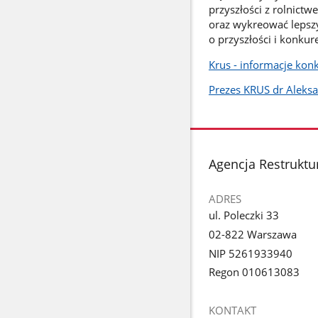
przyszłości z rolnict
oraz wykreować lepszy
o przyszłości i konkur
Krus - informacje ko
Prezes KRUS dr Aleksa
stopka
Agencja Restruktur
ADRES
ul. Poleczki 33
02-822 Warszawa
NIP 5261933940
Regon 010613083
KONTAKT