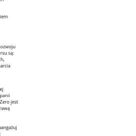
niem
Rozwoju
rsu są:
h,
arcia
ej
panii
Zero jest
prawą
zaangażuj
j