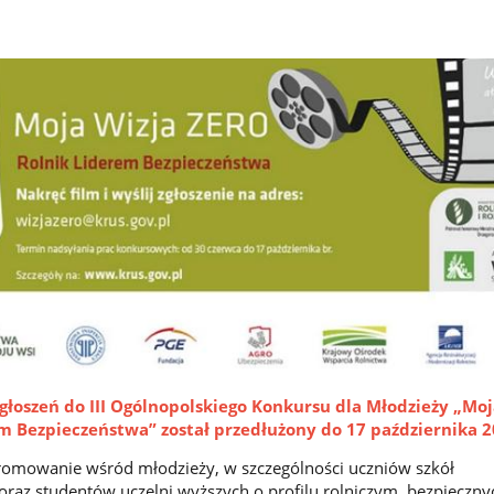
głoszeń do III Ogólnopolskiego Konkursu dla Młodzieży „Moj
em Bezpieczeństwa” został przedłużony do 17 października 2
romowanie wśród młodzieży, w szczególności uczniów szkół
az studentów uczelni wyższych o profilu rolniczym, bezpieczny