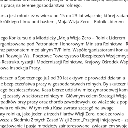
 pracą na terenie gospodarstwa rolnego.
su jest młodzież w wieku od 15 do 23 lat włącznie, której zada
krótkiego filmu pod hasłem „Moja Wizja Zero – Rolnik Liderem
kiego Konkursu dla Młodzieży „Moja Wizja Zero – Rolnik Liderem
 organizowana pod Patronatem Honorowym Ministra Rolnictwa i 
raz patronatem medialnym TVP Info. Współorganizatorami konku
wa i Rozwoju Wsi, Pocztowe Towarzystwo Ubezpieczeń Wzajemnyc
 Restrukturyzacji i Modernizacji Rolnictwa, Krajowy Ośrodek Wsp
owa Inspekcja Pracy.
ieczenia Społecznego już od 30 lat aktywnie prowadzi działania
e bezpieczeństwa pracy w gospodarstwach rolnych. By skuteczni
ego bezpieczeństwa, Kasa bierze udział w międzynarodowej kam
 jej zasady w sektorze rolniczym. Głównym celem Strategii Wizja 
wypadków przy pracy oraz chorób zawodowych, co wiąże się z po
owia rolników. W tym roku Kasa zwraca szczególną uwagę
y rolnika, jako jeden z trzech filarów Wizji Zero, obok zdrowia
wszą z Siedmiu Złotych Zasad Wizji Zero: „Przejmij inicjatywę – 
angażowanie i pasja młodzieży zainteresowanej związaniem swoje