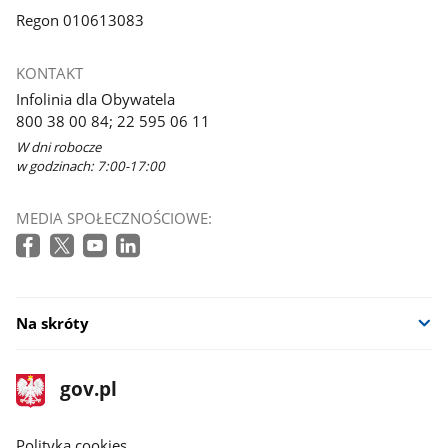
Regon 010613083
KONTAKT
Infolinia dla Obywatela
800 38 00 84; 22 595 06 11
W dni robocze
w godzinach: 7:00-17:00
MEDIA SPOŁECZNOŚCIOWE:
Na skróty
stopka
Strona
gov.pl
gov.pl
główna
gov.pl
Polityka cookies