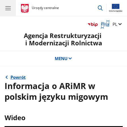
przejdź
gov.pl
Urzędy centralne
gov.pl
Urzędy
do
centralne
wyszukiwar
Otwórz
Zmień 
PL
okno
Agencja Restrukturyzacji
z
tłumaczem
i Modernizacji Rolnictwa
języka
migowego
MENU
Powrót
Informacja o ARiMR w
polskim języku migowym
Wideo