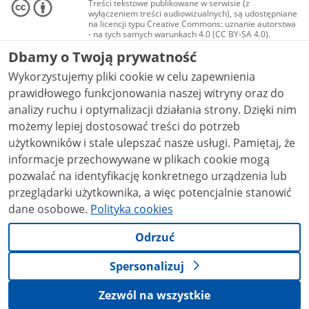
Treści tekstowe publikowane w serwisie (z
wyłączeniem treści audiowizualnych), są udostępniane
na licencji typu Creative Commons: uznanie autorstwa
- na tych samych warunkach 4.0 (CC BY-SA 4.0).
Materiały audiowizualne, w tym zdjęcia, materiały
Dbamy o Twoją prywatność
audio i wideo, są udostępniane na licencji typu
Creative Commons: uznanie autorstwa użycie
Wykorzystujemy pliki cookie w celu zapewnienia
niekomercyjne - bez utworów zależnych 4.0 (CC BY-
NC-ND 4.0), o ile nie jest to stwierdzone inaczej.
prawidłowego funkcjonowania naszej witryny oraz do
analizy ruchu i optymalizacji działania strony. Dzięki nim
możemy lepiej dostosować treści do potrzeb
użytkowników i stale ulepszać nasze usługi. Pamiętaj, że
informacje przechowywane w plikach cookie mogą
pozwalać na identyfikację konkretnego urządzenia lub
przeglądarki użytkownika, a więc potencjalnie stanowić
dane osobowe.
Polityka cookies
Odrzuć
Spersonalizuj
Zezwól na wszystkie