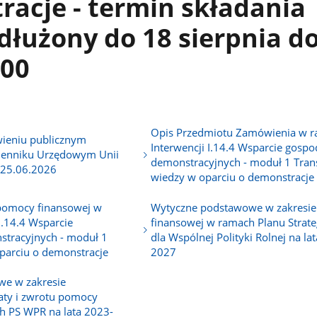
acje - termin składania
dłużony do 18 sierpnia d
:00
Opis Przedmiotu Zamówienia w 
ieniu publicznym
Interwencji I.14.4 Wsparcie gosp
ienniku Urzędowym Unii
demonstracyjnych - moduł 1 Tran
 25.06.2026
wiedzy w oparciu o demonstracje
pomocy finansowej w
Wytyczne podstawowe w zakresi
I.14.4 Wsparcie
finansowej w ramach Planu Strat
tracyjnych - moduł 1
dla Wspólnej Polityki Rolnej na la
parciu o demonstracje
2027
we w zakresie
aty i zwrotu pomocy
h PS WPR na lata 2023-