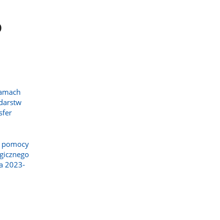
o
ramach
odarstw
sfer
e pomocy
egicznego
ta 2023-