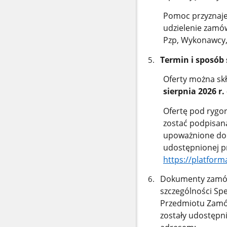
Pomoc przyznaje 
udzielenie zamó
Pzp, Wykonawcy, 
Termin i sposób 
Oferty można sk
sierpnia 2026 r.
Ofertę pod rygor
zostać podpisan
upoważnione do t
udostępnionej p
https://platfor
Dokumenty zamów
szczególności Sp
Przedmiotu Zamó
zostały udostępn