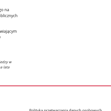
go na
ublicznych
awiającym
w
iedzy w
a lata
Polityka przetwarzania danych osobowych