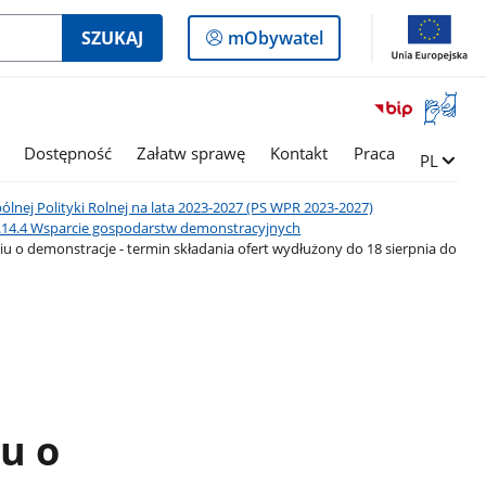
Logowanie
SZUKAJ
mObywatel
do
panelu
Otwórz
okno
z
Dostępność
Załatw sprawę
Kontakt
Praca
Zmień ję
PL
tłumac
języka
ólnej Polityki Rolnej na lata 2023-2027 (PS WPR 2023-2027)
migowe
I.14.4 Wsparcie gospodarstw demonstracyjnych
u o demonstracje - termin składania ofert wydłużony do 18 sierpnia do
u o