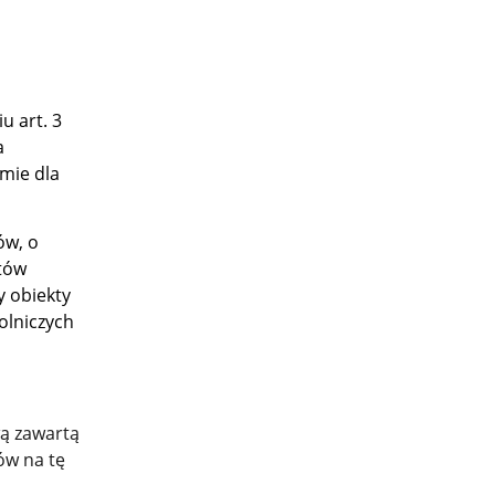
u art. 3
a
emie dla
ów, o
tów
y obiekty
olniczych
ą zawartą
ów na tę