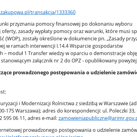
azakupowa.pl/transakcja/1333360
unki przyznania pomocy finansowej po dokonaniu wyboru
j oferty, zasady wypłaty pomocy oraz warunki, które musi sp
ść (WOP), zostały określone w dokumencie pn. „Zasady przy
j w ramach interwencji I.14.4 Wsparcie gospodarstw
 – moduł 1 Transfer wiedzy w oparciu o demonstracje obję
stanowiącym załącznik nr 2 do OPZ - opublikowany powyżej
czące prowadzonego postępowania o udzielenie zamówi
st:
uryzacji i Modernizacji Rolnictwa z siedzibą w Warszawie (adr
, 00-175 Warszawa); adres do korespondencji: ul. Poleczki 33,
2 595 06 11, adres e-mail:
zamowieniapubliczne@arimr.gov.
ternetowej prowadzonego postępowania o udzielenie zamów