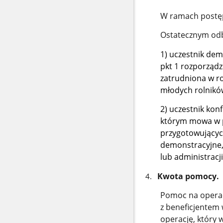
W ramach postęp
Ostatecznym odbi
1) uczestnik dem
pkt 1 rozporządz
zatrudniona w ro
młodych rolnikó
2) uczestnik kon
którym mowa w p
przygotowujących
demonstracyjne, 
lub administracji
Kwota pomocy.
Pomoc na operac
z beneficjentem
operację, który 