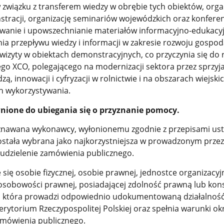
w związku z transferem wiedzy w obrębie tych obiektów, organ
stracji, organizację seminariów wojewódzkich oraz konferen
owanie i upowszechnianie materiałów informacyjno-edukacy
ia przepływu wiedzy i informacji w zakresie rozwoju gospo
wizyty w obiektach demonstracyjnych, co przyczynia się do re
go XCO, polegającego na modernizacji sektora przez sprzyj
dzą, innowacji i cyfryzacji w rolnictwie i na obszarach wiejskic
h wykorzystywania.
ione do ubiegania się o przyznanie pomocy.
znawana wykonawcy, wyłonionemu zgodnie z przepisami us
została wybrana jako najkorzystniejsza w prowadzonym prze
udzielenie zamówienia publicznego.
się osobie fizycznej, osobie prawnej, jednostce organizacyj
 osobowości prawnej, posiadającej zdolność prawną lub ko
 która prowadzi odpowiednio udokumentowaną działalnoś
erytorium Rzeczypospolitej Polskiej oraz spełnia warunki o
mówienia publicznego.