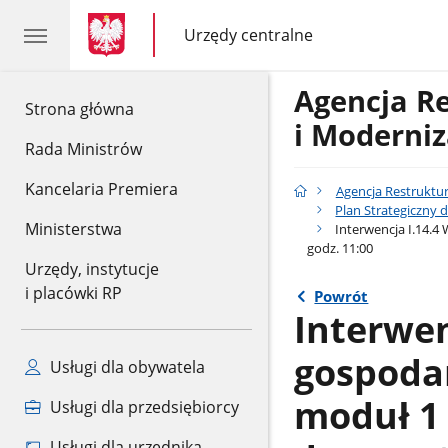
gov.pl
gov.pl
Urzędy centralne
gov.pl
Urzędy
centralne
Agencja R
gov.pl
Strona główna
i Moderniz
Rada Ministrów
Kancelaria Premiera
Agencja Restruktur
Plan Strategiczny d
Ministerstwa
Interwencja I.14.4
godz. 11:00
Urzędy, instytucje
i placówki RP
Powrót
Interwen
gospoda
Usługi dla obywatela
moduł 1 
Usługi dla przedsiębiorcy
Usługi dla urzędnika