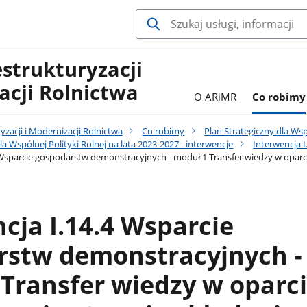
estrukturyzacji
acji Rolnictwa
O ARiMR
Co robimy
yzacji i Modernizacji Rolnictwa
Co robimy
Plan Strategiczny dla Wsp
la Wspólnej Polityki Rolnej na lata 2023-2027 - interwencje
Interwencja 
 Wsparcie gospodarstw demonstracyjnych - moduł 1 Transfer wiedzy w oparci
cja I.14.4 Wsparcie
rstw demonstracyjnych -
Transfer wiedzy w oparci