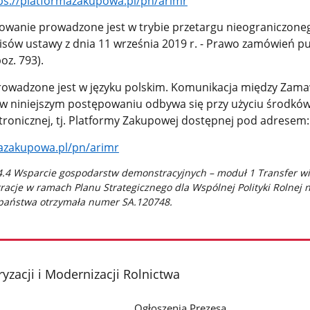
ps://platformazakupowa.pl/pn/arimr
powanie prowadzone jest w trybie przetargu nieograniczone
sów ustawy z dnia 11 września 2019 r. - Prawo zamówień p
poz. 793).
owadzone jest w języku polskim. Komunikacja między Zam
 niniejszym postępowaniu odbywa się przy użyciu środkó
tronicznej, tj. Platformy Zakupowej dostępnej pod adresem:
mazakupowa.pl/pn/arimr
.14.4 Wsparcie gospodarstw demonstracyjnych – moduł 1 Transfer w
racje
w ramach Planu Strategicznego dla Wspólnej Polityki Rolnej n
państwa otrzymała numer
SA.120748.
yzacji i Modernizacji Rolnictwa
Ogłoszenia Prezesa