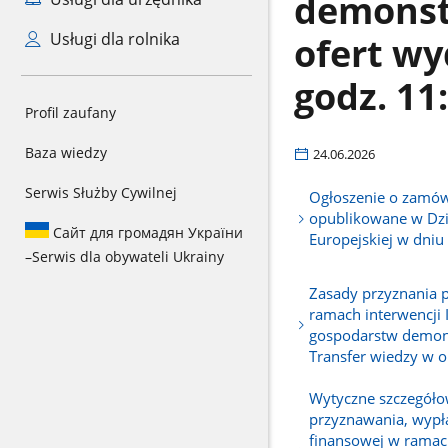
demonstr
ofert wy
Usługi dla rolnika
godz. 11
Profil zaufany
Baza wiedzy
24.06.2026
Serwis Służby Cywilnej
Ogłoszenie o zamów
opublikowane w Dz
Сайт для громадян України
Europejskiej w dniu
–
Serwis dla obywateli Ukrainy
Zasady przyznania 
ramach interwencji 
gospodarstw demons
Transfer wiedzy w o
Wytyczne szczegóło
przyznawania, wypł
finansowej w ramac