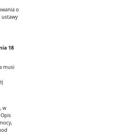
owania o
i ustawy
nia 18
ta musi
ej
, w
 Opis
mocy,
pod