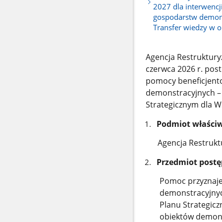
2027 dla interwencj
gospodarstw demons
Transfer wiedzy w o
Agencja Restrukturyz
czerwca 2026 r. pos
pomocy beneficjento
demonstracyjnych – 
Strategicznym dla Ws
Podmiot właściw
Agencja Restruktu
Przedmiot postę
Pomoc przyznaje
demonstracyjnyc
Planu Strategicz
obiektów demons