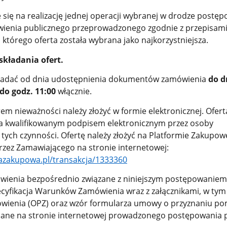
się na realizację jednej operacji wybranej w drodze postęp
wienia publicznego przeprowadzonego zgodnie z przepisam
którego oferta została wybrana jako najkorzystniejsza.
składania ofert.
ładać od dnia udostępnienia dokumentów zamówienia
do d
do godz. 11:00
włącznie.
em nieważności należy złożyć w formie elektronicznej. Ofer
a kwalifikowanym podpisem elektronicznym przez osoby
ych czynności. Ofertę należy złożyć na Platformie Zakupow
rzez Zamawiającego na stronie internetowej:
mazakupowa.pl/transakcja/1333360
ienia bezpośrednio związane z niniejszym postępowaniem
ecyfikacja Warunków Zamówienia wraz z załącznikami, w tym
wienia (OPZ) oraz wzór formularza umowy o przyznaniu po
iane na stronie internetowej prowadzonego postępowania 