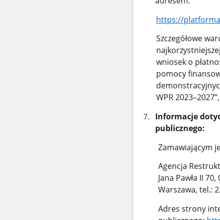
adresem:
https://platform
Szczegółowe war
najkorzystniejsze
wniosek o płatno
pomocy finansowe
demonstracyjnych
WPR 2023–2027”, 
Informacje doty
publicznego:
Zamawiającym je
Agencja Restrukt
Jana Pawła II 70
Warszawa, tel.: 2
Adres strony in