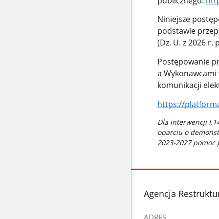
publicznego:
htt
Niniejsze postę
podstawie przepi
(Dz. U. z 2026 r. 
Postępowanie pr
a Wykonawcami w
komunikacji elek
https://platfor
Dla interwencji I
oparciu o demonst
2023-2027 pomoc 
stopka
Agencja Restruktur
ADRES