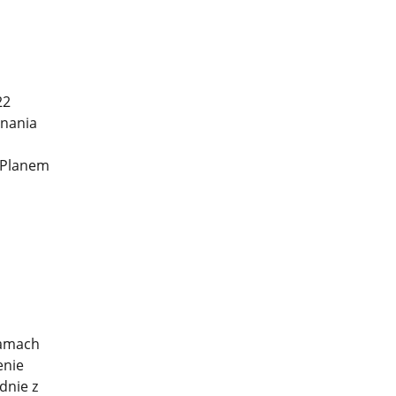
22
znania
 Planem
ramach
enie
dnie z