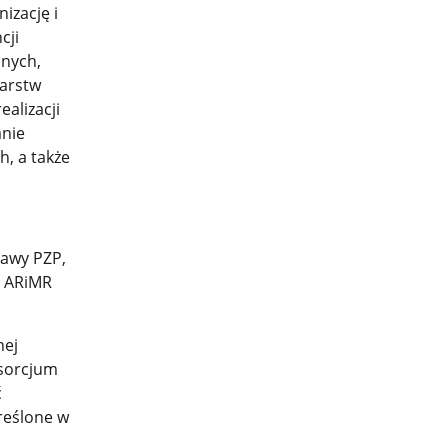
izację i
cji
jnych,
darstw
alizacji
anie
h, a także
tawy PZP,
z ARiMR
nej
nsorcjum
ć
kreślone w