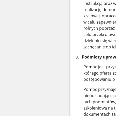
instrukcją oraz 
realizację demon
krajowej, oprac
w celu zapewnien
rolnych poprzez 
celu przekrojowe
dzieleniu się wie
zachęcanie do ic
Podmioty uprawn
Pomoc jest przy
którego oferta 
postępowaniu o 
Pomoc przyznaje 
nieposiadającej
tych podmiotów,
szkoleniową na t
dokumentach za