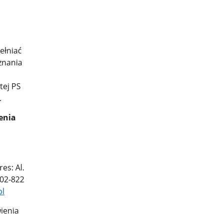
ełniać
znania
tej PS
.
enia
es: Al.
 02-822
pl
ienia