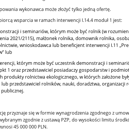
owania wykonawca może złożyć tylko jedną ofertę.
orcą wsparcia w ramach interwencji I.14.4 moduł 1 jest:
onstracji i seminariów, którym może być rolnik (w rozumieni
enia 2021/2115), małżonek rolnika, domownik rolnika, osob
lnictwie, wnioskodawca lub beneficjent interwencji I.11 „Pr
w” lub
ferencji, którym może być uczestnik demonstracji i seminari
kt 1 oraz przedstawiciel posiadaczy gospodarstw i podmio
 produkty rolnictwa ekologicznego, w których założone był
lub przedstawiciel rolników, nauki, doradztwa, organizacji r
 publicznej.
ję przyznaje się w formie wynagrodzenia zgodnego z umow
 wybranym zgodnie z ustawą PZP, do wysokości limitu środk
wynosi 45 000 000 PLN.