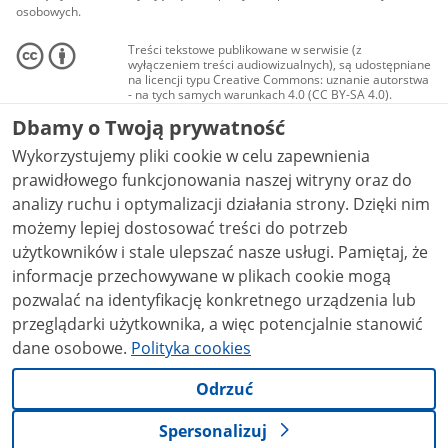
osobowych.
Treści tekstowe publikowane w serwisie (z
wyłączeniem treści audiowizualnych), są udostępniane
na licencji typu Creative Commons: uznanie autorstwa
- na tych samych warunkach 4.0 (CC BY-SA 4.0).
Materiały audiowizualne, w tym zdjęcia, materiały
Dbamy o Twoją prywatność
audio i wideo, są udostępniane na licencji typu
Creative Commons: uznanie autorstwa użycie
Wykorzystujemy pliki cookie w celu zapewnienia
niekomercyjne - bez utworów zależnych 4.0 (CC BY-
NC-ND 4.0), o ile nie jest to stwierdzone inaczej.
prawidłowego funkcjonowania naszej witryny oraz do
analizy ruchu i optymalizacji działania strony. Dzięki nim
możemy lepiej dostosować treści do potrzeb
użytkowników i stale ulepszać nasze usługi. Pamiętaj, że
informacje przechowywane w plikach cookie mogą
pozwalać na identyfikację konkretnego urządzenia lub
przeglądarki użytkownika, a więc potencjalnie stanowić
dane osobowe.
Polityka cookies
Odrzuć
Spersonalizuj