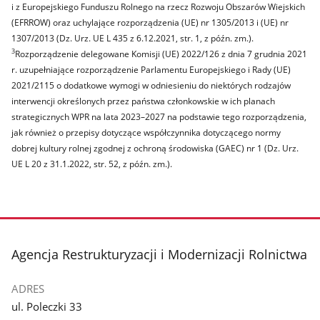
i z Europejskiego Funduszu Rolnego na rzecz Rozwoju Obszarów Wiejskich
(EFRROW) oraz uchylające rozporządzenia (UE) nr 1305/2013 i (UE) nr
1307/2013 (Dz. Urz. UE L 435 z 6.12.2021, str. 1, z późn. zm.).
3
Rozporządzenie delegowane Komisji (UE) 2022/126 z dnia 7 grudnia 2021
r. uzupełniające rozporządzenie Parlamentu Europejskiego i Rady (UE)
2021/2115 o dodatkowe wymogi w odniesieniu do niektórych rodzajów
interwencji określonych przez państwa członkowskie w ich planach
strategicznych WPR na lata 2023–2027 na podstawie tego rozporządzenia,
jak również o przepisy dotyczące współczynnika dotyczącego normy
dobrej kultury rolnej zgodnej z ochroną środowiska (GAEC) nr 1 (Dz. Urz.
UE L 20 z 31.1.2022, str. 52, z późn. zm.).
stopka
Agencja Restrukturyzacji i Modernizacji Rolnictwa
ADRES
ul. Poleczki 33