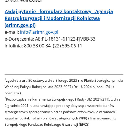
02-822 Warszawa
Zadaj pytanie - formularz kontaktowy - Agencja
Restrukturyzacji i Modernizacji Rolnictwa
(arimr.gov.pl)
e-mail:
info@arimr.gov.pl
e-Doręczenia: AE:PL-18131-61122-FJVBB-33
Infolinia: 800 38 00 84, (22) 595 06 11
1
zgodnie z art. 86 ustawy z dnia 8 lutego 2023 r. o Planie Strategicznym dla
Wspólnej Polityki Rolnej na lata 2023-2027 (Dz. U. 2024 r., poz. 1741 z
późn. zm.).
2
Rozporządzenie Parlamentu Europejskiego i Rady (UE) 2021/2115 z dnia
2 grudnia 2021 r. ustanawiające przepisy dotyczące wsparcia planów
strategicznych sporządzanych przez państwa członkowskie w ramach
wspólnej polityki rolnej (planów strategicznych WPR) i finansowanych z
Europejskiego Funduszu Rolniczego Gwarancji (EFRG)