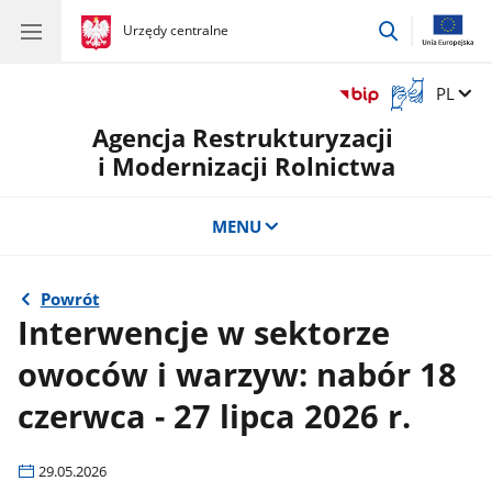
przejdź
gov.pl
Urzędy centralne
gov.pl
Urzędy
do
centralne
wyszukiwar
Otwórz
Zmień 
PL
okno
Agencja Restrukturyzacji
z
tłumaczem
i Modernizacji Rolnictwa
języka
migowego
MENU
Powrót
Interwencje w sektorze
owoców i warzyw: nabór 18
czerwca - 27 lipca 2026 r.
29.05.2026