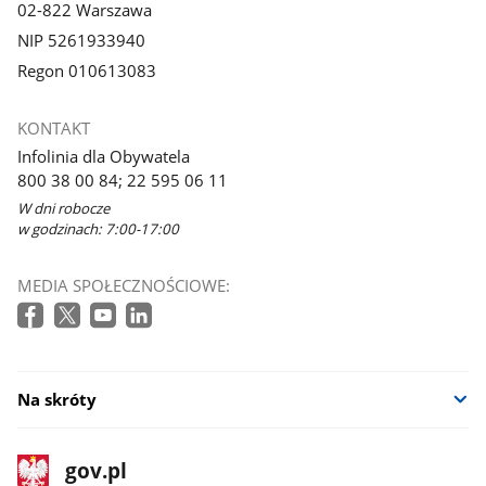
02-822 Warszawa
NIP 5261933940
Regon 010613083
KONTAKT
Infolinia dla Obywatela
800 38 00 84; 22 595 06 11
W dni robocze
w godzinach: 7:00-17:00
MEDIA SPOŁECZNOŚCIOWE:
Na skróty
stopka
Strona
gov.pl
gov.pl