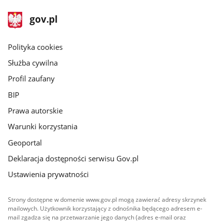
stopka
Strona
gov.pl
gov.pl
główna
gov.pl
Polityka cookies
Służba cywilna
Profil zaufany
BIP
Prawa autorskie
Warunki korzystania
Geoportal
Deklaracja dostępności serwisu Gov.pl
Ustawienia prywatności
Strony dostępne w domenie www.gov.pl mogą zawierać adresy skrzynek
mailowych. Użytkownik korzystający z odnośnika będącego adresem e-
mail zgadza się na przetwarzanie jego danych (adres e-mail oraz