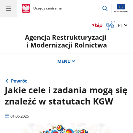
przejdź
gov.pl
Urzędy centralne
gov.pl
Urzędy
do
centralne
wyszukiwar
Otwórz
Zmień 
PL
okno
Agencja Restrukturyzacji
z
tłumaczem
i Modernizacji Rolnictwa
języka
migowego
MENU
Powrót
Jakie cele i zadania mogą się
znaleźć w statutach KGW
01.06.2026