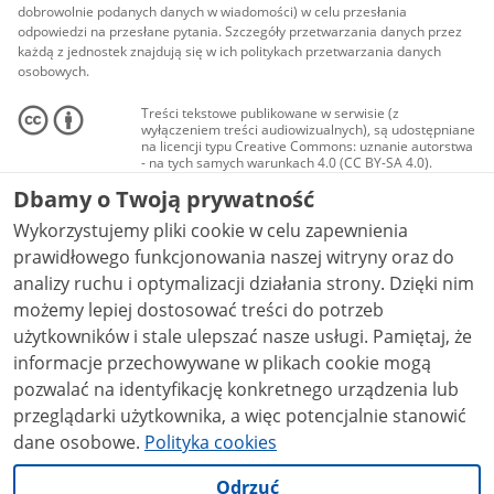
dobrowolnie podanych danych w wiadomości) w celu przesłania
odpowiedzi na przesłane pytania. Szczegóły przetwarzania danych przez
każdą z jednostek znajdują się w ich politykach przetwarzania danych
osobowych.
Treści tekstowe publikowane w serwisie (z
wyłączeniem treści audiowizualnych), są udostępniane
na licencji typu Creative Commons: uznanie autorstwa
- na tych samych warunkach 4.0 (CC BY-SA 4.0).
Materiały audiowizualne, w tym zdjęcia, materiały
Dbamy o Twoją prywatność
audio i wideo, są udostępniane na licencji typu
Creative Commons: uznanie autorstwa użycie
Wykorzystujemy pliki cookie w celu zapewnienia
niekomercyjne - bez utworów zależnych 4.0 (CC BY-
NC-ND 4.0), o ile nie jest to stwierdzone inaczej.
prawidłowego funkcjonowania naszej witryny oraz do
analizy ruchu i optymalizacji działania strony. Dzięki nim
możemy lepiej dostosować treści do potrzeb
użytkowników i stale ulepszać nasze usługi. Pamiętaj, że
informacje przechowywane w plikach cookie mogą
pozwalać na identyfikację konkretnego urządzenia lub
przeglądarki użytkownika, a więc potencjalnie stanowić
dane osobowe.
Polityka cookies
Odrzuć