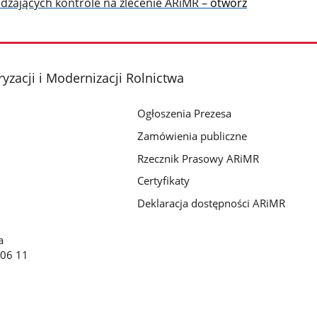
adzających kontrole na zlecenie ARiMR –
otwórz
yzacji i Modernizacji Rolnictwa
Ogłoszenia Prezesa
Zamówienia publiczne
Rzecznik Prasowy ARiMR
Certyfikaty
Deklaracja dostępności ARiMR
a
 06 11