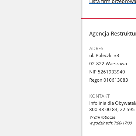
Lista firm przeprow
stopka
Agencja Restruktur
ADRES
ul. Poleczki 33
02-822 Warszawa
NIP 5261933940
Regon 010613083
KONTAKT
Infolinia dla Obywatel
800 38 00 84; 22 595
W dni robocze
w godzinach: 7:00-17:00