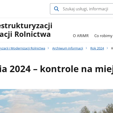
estrukturyzacji
acji Rolnictwa
O ARiMR
Co robimy
yzacji i Modernizacji Rolnictwa
Archiwum informacji
Rok 2024
K
 2024 – kontrole na mie