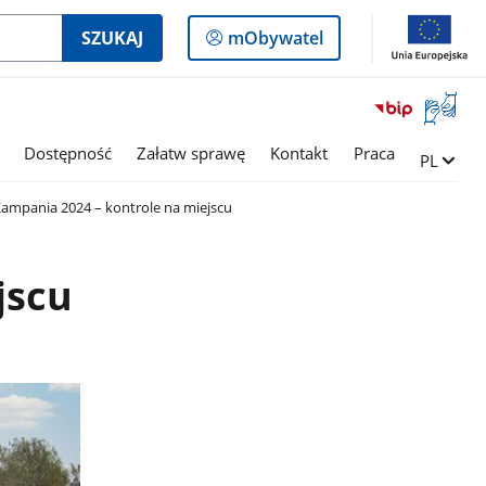
Logowanie
SZUKAJ
mObywatel
do
panelu
Otwórz
okno
z
Dostępność
Załatw sprawę
Kontakt
Praca
Zmień ję
PL
tłumac
języka
ampania 2024 – kontrole na miejscu
migowe
jscu