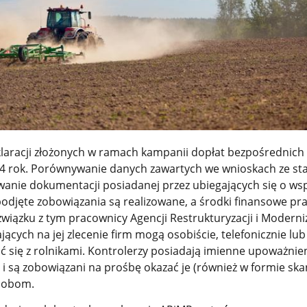
klaracji złożonych w ramach kampanii dopłat bezpośrednich 
4 rok. Porównywanie danych zawartych we wnioskach ze s
owanie dokumentacji posiadanej przez ubiegających się o ws
 podjęte zobowiązania są realizowane, a środki finansowe p
iązku z tym pracownicy Agencji Restrukturyzacji i Moderniz
jących na jej zlecenie firm mogą osobiście, telefonicznie lub
 się z rolnikami. Kontrolerzy posiadają imienne upoważnie
i są zobowiązani na prośbę okazać je (również w formie ska
sobom.