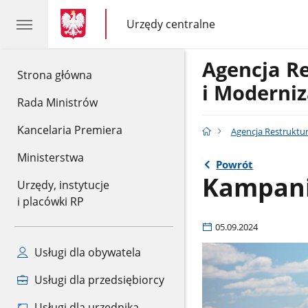
gov.pl
gov.pl
Urzędy centralne
gov.pl
Urzędy
centralne
Agencja R
gov.pl
Strona główna
i Moderniz
Rada Ministrów
Kancelaria Premiera
Agencja Restruktur
Ministerstwa
Powrót
Kampania
Urzędy, instytucje
i placówki RP
05.09.2024
Usługi dla obywatela
Usługi dla przedsiębiorcy
Usługi dla urzędnika