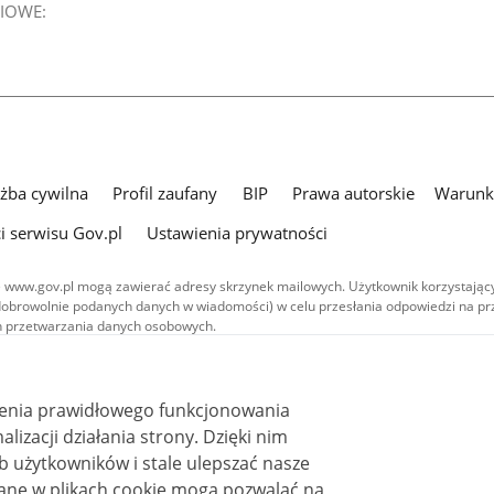
IOWE:
użba cywilna
Profil zaufany
BIP
Prawa autorskie
Warunki
i serwisu Gov.pl
Ustawienia prywatności
 www.gov.pl mogą zawierać adresy skrzynek mailowych. Użytkownik korzystający
dobrowolnie podanych danych w wiadomości) w celu przesłania odpowiedzi na prz
ach przetwarzania danych osobowych.
we publikowane w serwisie (z wyłączeniem treści audiowizualnych), są
 na licencji typu Creative Commons: uznanie autorstwa - na tych samych
 (CC BY-SA 4.0). Materiały audiowizualne, w tym zdjęcia, materiały audio i wideo
ienia prawidłowego funkcjonowania
ane na licencji typu Creative Commons: uznanie autorstwa użycie niekomercyjne 
i działania strony. Dzięki nim
ależnych 4.0 (CC BY-NC-ND 4.0), o ile nie jest to stwierdzone inaczej.
 użytkowników i stale ulepszać nasze