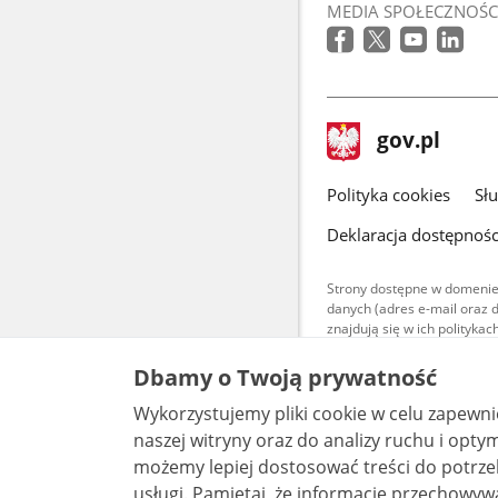
MEDIA SPOŁECZNOŚC
stopka
Strona
gov.pl
gov.pl
główna
gov.pl
Polityka cookies
Sł
Deklaracja dostępnośc
Strony dostępne w domenie
danych (adres e-mail oraz 
znajdują się w ich polityk
Treści teksto
Dbamy o Twoją prywatność
udostępniane
warunkach 4.0
Wykorzystujemy pliki cookie w celu zapewn
są udostępni
naszej witryny oraz do analizy ruchu i optymalizacj
bez utworów z
możemy lepiej dostosować treści do potrzeb
usługi. Pamiętaj, że informacje przechowywane w plikach cookie mogą pozwalać na