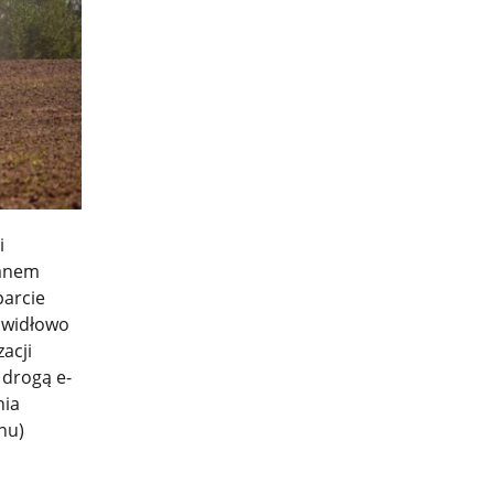
i
tanem
parcie
rawidłowo
acji
 drogą e-
nia
nu)