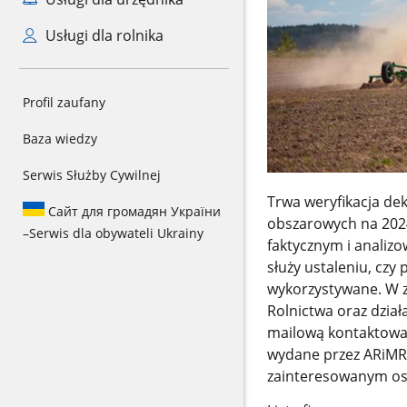
Usługi dla rolnika
Profil zaufany
Baza wiedzy
Serwis Służby Cywilnej
Trwa weryfikacja de
Сайт для громадян України
obszarowych na 202
–
Serwis dla obywateli Ukrainy
faktycznym i analiz
służy ustaleniu, czy
wykorzystywane. W zw
Rolnictwa oraz działa
mailową kontaktować
wydane przez ARiMR 
zainteresowanym o