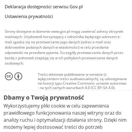
Deklaracja dostępności serwisu Gov.pl
Ustawienia prywatności
Strony dostępne w domenie www.gov.pl mogą zawierać adresy skrzynek
mailowych. Użytkownik korzystający z odnośnika będącego adresem e-
mail zgadza się na przetwarzanie jego danych (adres e-mail oraz
dobrowolnie podanych danych w wiadomości) w celu przesłania
odpowiedzi na przesłane pytania. Szczegóły przetwarzania danych przez
każdą z jednostek znajdują się w ich politykach przetwarzania danych
osobowych.
Treści tekstowe publikowane w serwisie (z
wyłączeniem treści audiowizualnych), są udostępniane
na licencji typu Creative Commons: uznanie autorstwa
- na tych samych warunkach 4.0 (CC BY-SA 4.0).
Materiały audiowizualne, w tym zdjęcia, materiały
Dbamy o Twoją prywatność
audio i wideo, są udostępniane na licencji typu
Creative Commons: uznanie autorstwa użycie
Wykorzystujemy pliki cookie w celu zapewnienia
niekomercyjne - bez utworów zależnych 4.0 (CC BY-
NC-ND 4.0), o ile nie jest to stwierdzone inaczej.
prawidłowego funkcjonowania naszej witryny oraz do
analizy ruchu i optymalizacji działania strony. Dzięki nim
możemy lepiej dostosować treści do potrzeb