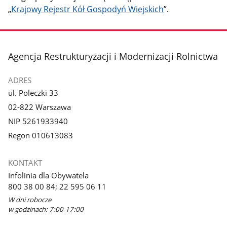
„
Krajowy Rejestr Kół Gospodyń Wiejskich
”.
stopka
Agencja Restrukturyzacji i Modernizacji Rolnictwa
ADRES
ul. Poleczki 33
02-822 Warszawa
NIP 5261933940
Regon 010613083
KONTAKT
Infolinia dla Obywatela
800 38 00 84; 22 595 06 11
W dni robocze
w godzinach: 7:00-17:00