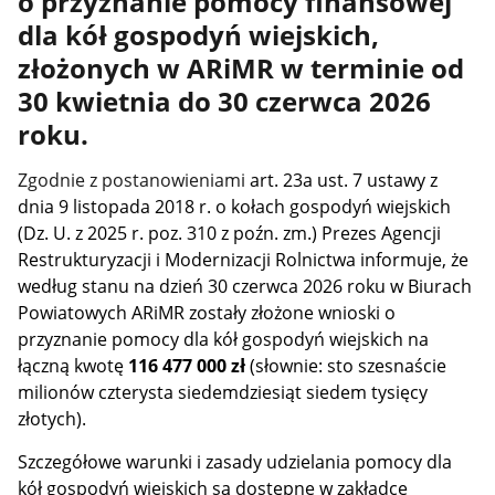
o przyznanie pomocy finansowej
dla kół gospodyń wiejskich,
złożonych w ARiMR w terminie od
30 kwietnia do 30 czerwca 2026
roku.
Zgodnie z postanowieniami
art. 23a ust. 7 ustawy z
dnia 9 listopada 2018 r. o kołach gospodyń wiejskich
(Dz. U. z 2025 r. poz. 310 z poźn. zm.) Prezes Agencji
Restrukturyzacji i Modernizacji Rolnictwa informuje, że
według stanu na dzień 30 czerwca 2026 roku w Biurach
Powiatowych ARiMR zostały złożone wnioski o
przyznanie pomocy dla kół gospodyń wiejskich na
łączną kwotę
116 477 000
zł
(słownie: sto szesnaście
milionów czterysta siedemdziesiąt siedem tysięcy
złotych).
Szczegółowe warunki i zasady udzielania pomocy dla
kół gospodyń wiejskich są dostępne w zakładce