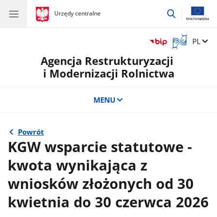
przejdź
gov.pl
Urzędy centralne
gov.pl
Urzędy
do
centralne
wyszukiwar
Otwórz
Zmień 
PL
okno
Agencja Restrukturyzacji
z
tłumaczem
i Modernizacji Rolnictwa
języka
migowego
MENU
Powrót
KGW wsparcie statutowe -
kwota wynikająca z
wniosków złożonych od 30
kwietnia do 30 czerwca 2026