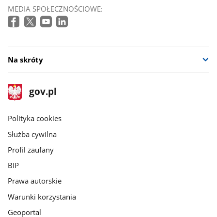
MEDIA SPOŁECZNOŚCIOWE:
Na skróty
stopka
Strona
gov.pl
gov.pl
główna
gov.pl
Polityka cookies
Służba cywilna
Profil zaufany
BIP
Prawa autorskie
Warunki korzystania
Geoportal