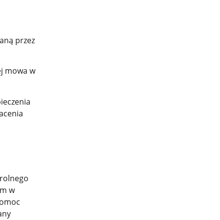
aną przez
rej mowa w
ieczenia
acenia
 rolnego
ym w
 pomoc
any