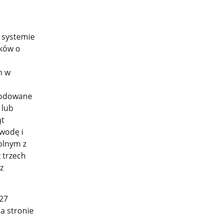
 systemie
sków o
m w
wodowane
 lub
ąt
wodę i
olnym z
 trzech
z
 27
na stronie