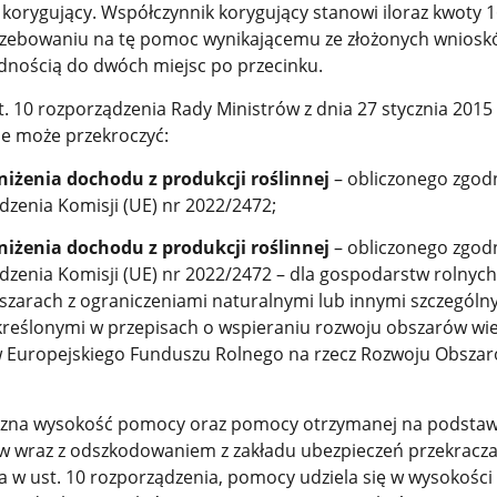
korygujący. Współczynnik korygujący stanowi iloraz kwoty 16
rzebowaniu na tę pomoc wynikającemu ze złożonych wniosk
adnością do dwóch miejsc po przecinku.
t. 10 rozporządzenia Rady Ministrów z dnia 27 stycznia 2015 r
e może przekroczyć:
iżenia dochodu z produkcji roślinnej
– obliczonego zgodni
ądzenia Komisji (UE) nr 2022/2472;
iżenia dochodu z produkcji roślinnej
– obliczonego zgodni
ądzenia Komisji (UE) nr 2022/2472 – dla gospodarstw rolnych
szarach z ograniczeniami naturalnymi lub innymi szczególn
reślonymi w przepisach o wspieraniu rozwoju obszarów wiej
 Europejskiego Funduszu Rolnego na rzecz Rozwoju Obsza
czna wysokość pomocy oraz pomocy otrzymanej na podstaw
w wraz z odszkodowaniem z zakładu ubezpieczeń przekracza
a w ust. 10 rozporządzenia, pomocy udziela się w wysokości