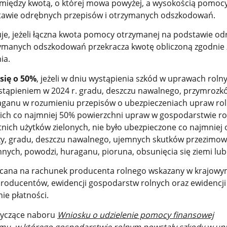
 między kwotą, o której mowa powyżej, a wysokością pomoc
tawie odrębnych przepisów i otrzymanych odszkodowań.
je, jeżeli łączna kwota pomocy otrzymanej na podstawie o
ymanych odszkodowań przekracza kwotę obliczoną zgodnie z
ia.
się o 50%
, jeżeli w dniu wystąpienia szkód w uprawach roln
ąpieniem w 2024 r. gradu, deszczu nawalnego, przymrozk
ganu w rozumieniu przepisów o ubezpieczeniach upraw rol
ich co najmniej 50% powierzchni upraw w gospodarstwie ro
tnich użytków zielonych, nie było ubezpieczone co najmniej 
szy, gradu, deszczu nawalnego, ujemnych skutków przezimow
ych, powodzi, huraganu, pioruna, obsunięcia się ziemi lub 
cana na rachunek producenta rolnego wskazany w krajow
producentów, ewidencji gospodarstw rolnych oraz ewidencji
ie płatności.
tyczące naboru
Wniosku o udzielenie pomocy finansowej