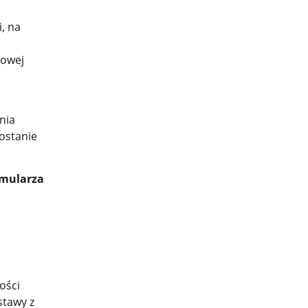
, na
towej
nia
ostanie
rmularza
ości
stawy z