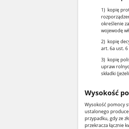
1) kopię pro
rozporządzen
określenie z
wojewodę wła
2) kopię dec
art. 6a ust. 
3) kopię pol
upraw rolnyc
składki (jeże
Wysokość p
Wysokość pomocy sta
ustalonego produce
przypadku, gdy ze z
przekracza łącznie 