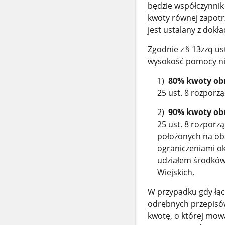
będzie współczynnik 
kwoty równej zapot
jest ustalany z dokł
Zgodnie z § 13zzq us
wysokość pomocy ni
1)
80% kwoty obn
25 ust. 8 rozporz
2)
90% kwoty obn
25 ust. 8 rozporz
położonych na ob
ograniczeniami ok
udziałem środków
Wiejskich.
W przypadku gdy łą
odrębnych przepisó
kwotę, o której mow