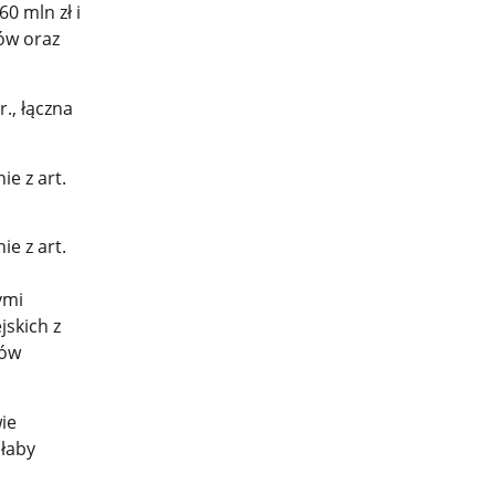
0 mln zł i
ów oraz
., łączna
e z art.
e z art.
ymi
skich z
rów
ie
łaby