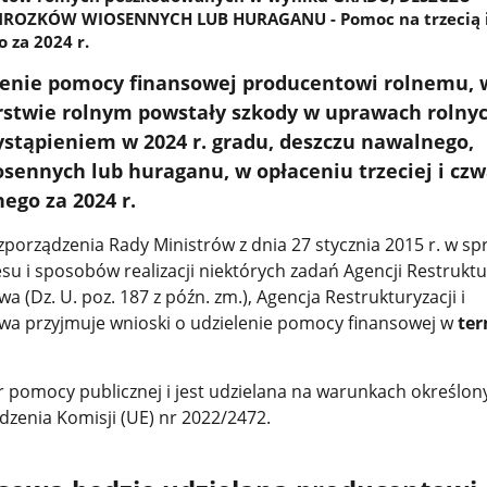
OZKÓW WIOSENNYCH LUB HURAGANU - Pomoc na trzecią i
 za 2024 r.
lenie pomocy finansowej producentowi rolnemu, 
rstwie rolnym powstały szkody w uprawach rolny
tąpieniem w 2024 r. gradu, deszczu nawalnego,
ennych lub huraganu, w opłaceniu trzeciej i czw
ego za 2024 r.
zporządzenia Rady Ministrów z dnia 27 stycznia 2015 r. w sp
u i sposobów realizacji niektórych zadań Agencji Restruktur
a (Dz. U. poz. 187 z późn. zm.), Agencja Restrukturyzacji i
twa przyjmuje wnioski o udzielenie pomocy finansowej w
ter
pomocy publicznej i jest udzielana na warunkach określon
dzenia Komisji (UE) nr 2022/2472.