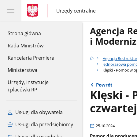
gov.pl
gov.pl
Urzędy centralne
gov.pl
Urzędy
centralne
Agencja R
gov.pl
Strona główna
i Moderniz
Rada Ministrów
Kancelaria Premiera
Agencja Restruktur
Jednorazowa pomoc
Ministerstwa
Klęski - Pomoc w op
Urzędy, instytucje
Powrót
i placówki RP
Klęski -
czwartej
Usługi dla obywatela
Usługi dla przedsiębiorcy
25.10.2024
Pomoc dla produce
Usługi dla urzędnika