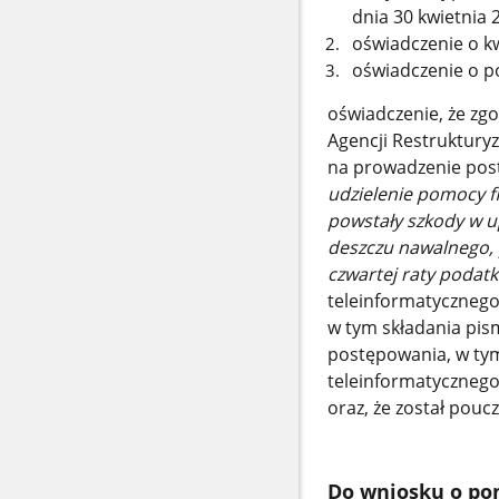
dnia 30 kwietnia
oświadczenie o k
oświadczenie o p
oświadczenie, że zgod
Agencji Restrukturyza
na prowadzenie post
udzielenie pomocy 
powstały szkody w 
deszczu nawalnego, 
czwartej raty podatk
teleinformatycznego
w tym składania pis
postępowania, w ty
teleinformatycznego 
oraz, że został pou
Do wniosku o pom