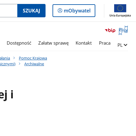
Logowanie
SZUKAJ
mObywatel
do
panelu
Otwórz
okno
z
Dostępność
Załatw sprawę
Kontakt
Praca
Zmień ję
PL
tłumac
języka
ałania
Pomoc Krajowa
migowe
icznymi)
Archiwalne
j i