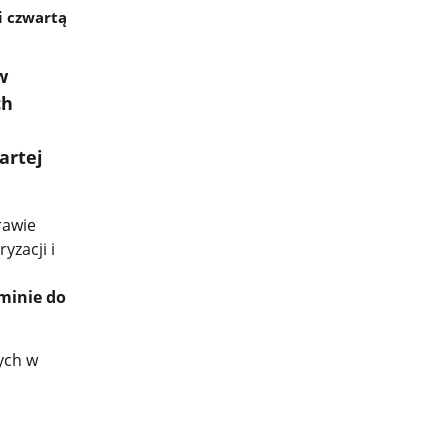
 czwartą
w
ch
artej
rawie
yzacji i
minie do
ych w