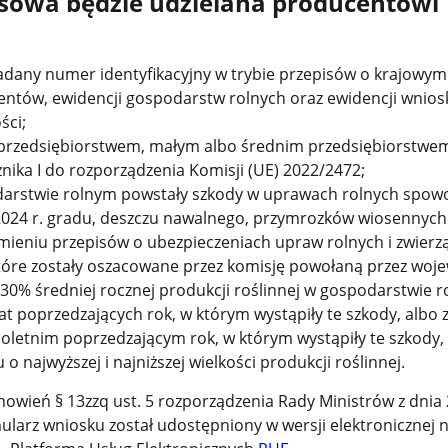
sowa będzie udzielana producentowi
adany numer identyfikacyjny w trybie przepisów o krajowym
entów, ewidencji gospodarstw rolnych oraz ewidencji wnio
ści;
rzedsiębiorstwem, małym albo średnim przedsiębiorstwe
nika I do rozporządzenia Komisji (UE) 2022/2472;
darstwie rolnym powstały szkody w uprawach rolnych spo
024 r. gradu, deszczu nawalnego, przymrozków wiosennych
ieniu przepisów o ubezpieczeniach upraw rolnych i zwierz
tóre zostały oszacowane przez komisję powołaną przez woje
30% średniej rocznej produkcji roślinnej w gospodarstwie r
lat poprzedzających rok, w którym wystąpiły te szkody, albo z
cioletnim poprzedzającym rok, w którym wystąpiły te szkody, 
o najwyższej i najniższej wielkości produkcji roślinnej.
owień § 13zzq ust. 5 rozporządzenia Rady Ministrów z dnia
mularz wniosku został udostępniony w wersji elektronicznej 