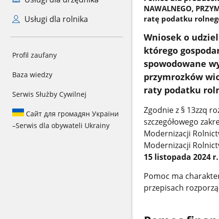
NAWALNEGO, PRZYMR
ratę podatku rolnego
Usługi dla rolnika
Wniosek o udzie
którego gospoda
Profil zaufany
spowodowane wys
Baza wiedzy
przymrozków wios
raty podatku roln
Serwis Służby Cywilnej
Zgodnie z § 13zzq ro
Сайт для громадян України
szczegółowego zakres
–
Serwis dla obywateli Ukrainy
Modernizacji Rolnictw
Modernizacji Rolnic
15 listopada 2024 r.
Pomoc ma charakter 
przepisach rozporzą