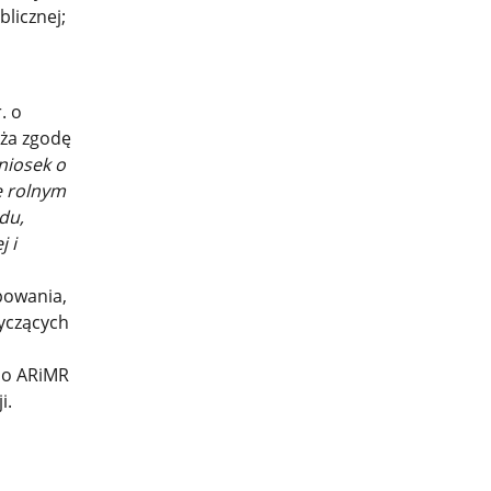
licznej;
. o
aża zgodę
iosek o
e rolnym
du,
 i
powania,
yczących
. o ARiMR
i.