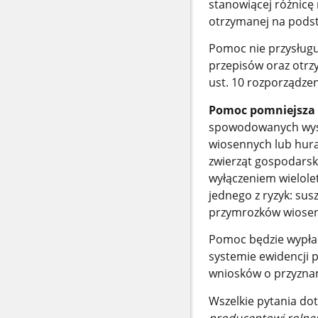
stanowiącej różnicę
otrzymanej na pods
Pomoc nie przysługu
przepisów oraz otrz
ust. 10 rozporządzen
Pomoc
pomniejsza 
spowodowanych wyst
wiosennych lub hura
zwierząt gospodarsk
wyłączeniem wielole
jednego z ryzyk: su
przymrozków wiosenn
Pomoc będzie wypła
systemie ewidencji 
wniosków o przyznan
Wszelkie pytania do