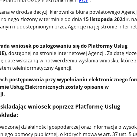
– Platforma Usług Elektronicznych
PUE
.
ana w drodze decyzji kierownika biura powiatowego Agencji
rolnego złożony w terminie do dnia
15 listopada 2024 r.
na
nym i udostępnionym przez Agencję na jej stronie interne
łada wniosek po zalogowaniu się do Platformy Usług
UE)
, dostępnej na stronie internetowej Agencji. Za datę złoże
ię datę wskazaną w potwierdzeniu wysłania wniosku, które z
stem teleinformatyczny Agencji.
ach postępowania przy wypełnianiu elektronicznego fo
mie Usług Elektronicznych zostały opisane w
ji.
 składając wniosek poprzez Platformę Usług
składa:
wadzonej działalności gospodarczej oraz informacje o wysok
niego pomocy publicznej, o których mowa w art. 37 ust. 5 u