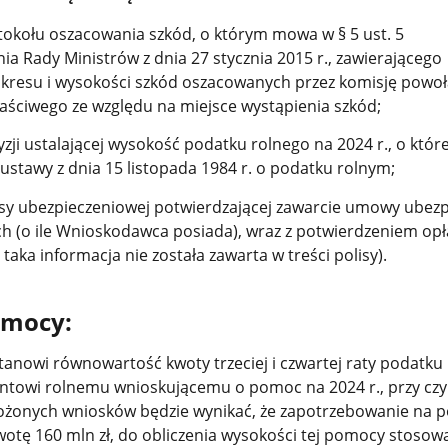
tokołu oszacowania szkód, o którym mowa w § 5 ust. 5
ia Rady Ministrów z dnia 27 stycznia 2015 r., zawierającego
akresu i wysokości szkód oszacowanych przez komisję powoł
ściwego ze względu na miejsce wystąpienia szkód;
yzji ustalającej wysokość podatku rolnego na 2024 r., o któ
6 ustawy z dnia 15 listopada 1984 r. o podatku rolnym;
isy ubezpieczeniowej potwierdzającej zawarcie umowy ubezp
h (o ile Wnioskodawca posiada), wraz z potwierdzeniem opł
li taka informacja nie została zawarta w treści polisy).
omocy:
nowi równowartość kwoty trzeciej i czwartej raty podatku
ntowi rolnemu wnioskującemu o pomoc na 2024 r., przy cz
łożonych wniosków będzie wynikać, że zapotrzebowanie na
kwotę 160 mln zł, do obliczenia wysokości tej pomocy stosow