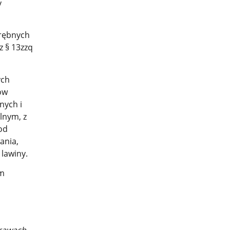
y
drębnych
 § 13zzq
ych
ów
nych i
lnym, z
od
ania,
lawiny.
ym