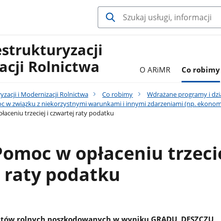
estrukturyzacji
acji Rolnictwa
O ARiMR
Co robimy
yzacji i Modernizacji Rolnictwa
Co robimy
Wdrażane programy i dzi
 w związku z niekorzystnymi warunkami i innymi zdarzeniami (np. ekonom
łaceniu trzeciej i czwartej raty podatku
 Pomoc w opłaceniu trzecie
 raty podatku
ntów rolnych poszkodowanych w wyniku GRADU, DESZCZU