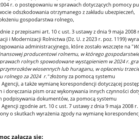
 2004 r. o postępowaniu w sprawach dotyczących pomocy pub
wocie odszkodowania otrzymanego z zakładu ubezpieczeń,
ołożeniu gospodarstwa rolnego,
nie z przepisami art. 10 c ust. 3 ustawy z dnia 9 maja 2008 r
cji i Modernizacji Rolnictwa (Dz. U. z 2023 r. poz. 1199) wyr
ępowania administracyjnego, które zostało wszczęte na "
Wn
finansowej producentowi rolnemu, w którego gospodarstwi
uprawach rolnych spowodowane wystąpieniem w 2024 r. gra
przymrozków wiosennych lub huraganu, w opłaceniu trzeciej
u rolnego za 2024 r."
złożony za pomocą systemu
 Agencji, a także wymianę korespondencji dotyczącej postę
m i doręczania pism oraz wykonywania innych czynności dot
m podpisywania dokumentów, za pomocą systemu
Agencji zgodnie art. 10 c ust. 7 ustawy z dnia 9 maja 2008 r
czony o skutkach wyrażenia zgody na wymianę korespondencj
oc załącza się: