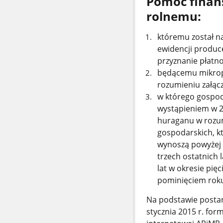
Pomoc finan
rolnemu:
któremu został n
ewidencji produc
przyznanie płatno
będącemu mikrop
rozumieniu załącz
w którego gospo
wystąpieniem w 2
huraganu w rozum
gospodarskich, k
wynoszą powyżej 
trzech ostatnich 
lat w okresie pię
pominięciem roku 
Na podstawie postan
stycznia 2015 r. for