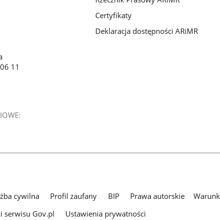
Certyfikaty
Deklaracja dostępności ARiMR
a
 06 11
IOWE:
użba cywilna
Profil zaufany
BIP
Prawa autorskie
Warunki
i serwisu Gov.pl
Ustawienia prywatności