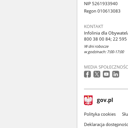
NIP 5261933940
Regon 010613083
KONTAKT
Infolinia dla Obywatel
800 38 00 84; 22 595
W dni robocze
w godzinach: 7:00-17:00
MEDIA SPOŁECZNOŚC
stopka
Strona
gov.pl
gov.pl
główna
gov.pl
Polityka cookies
Sł
Deklaracja dostępnośc