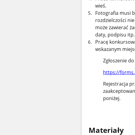
wieś.
Fotografia musi 
rozdzielczości ni
może zawierać żad
daty, podpisu itp.
Pracę konkursową
wskazanym miejsc
Zgłoszenie d
https://forms
Rejestracja p
zaakceptowan
poniżej.
Materiały