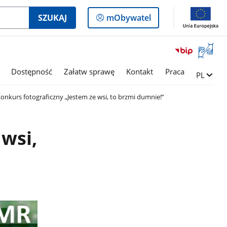
Logowanie
SZUKAJ
mObywatel
do
panelu
Otwórz
okno
z
Dostępność
Załatw sprawę
Kontakt
Praca
Zmień ję
PL
tłumac
języka
onkurs fotograficzny „Jestem ze wsi, to brzmi dumnie!”
migowe
wsi,