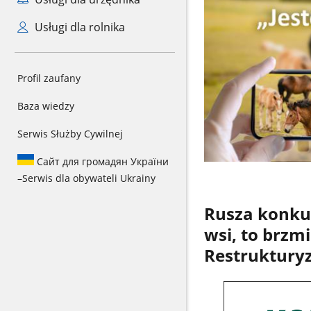
Usługi dla rolnika
Profil zaufany
Baza wiedzy
Serwis Służby Cywilnej
Сайт для громадян України
–
Serwis dla obywateli Ukrainy
Rusza konkur
wsi, to brzm
Restrukturyz