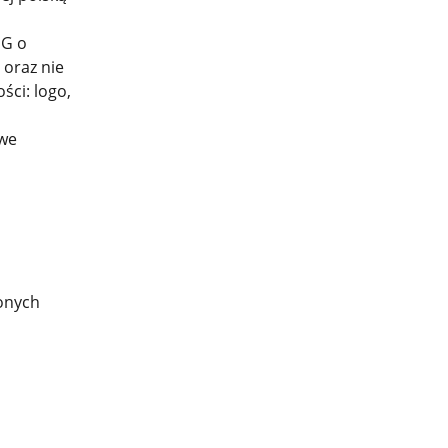
PG o
 oraz nie
ści: logo,
 we
onych