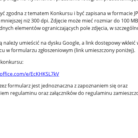
być zgodna z tematem Konkursu i być zapisana w formacie J
e mniejszej niż 300 dpi. Zdjęcie może mieć rozmiar do 100 MB
nych elementów ograniczających pole zdjęcia, w szczególno
 należy umieścić na dysku Google, a link dostępowy wkleić
u w formularzu zgłoszeniowym (link umieszczony poniżej).
o konkursu:
.office.com/e/EcKHKSL7kV
rzez formularz jest jednoznaczna z zapoznaniem się oraz
iem regulaminu oraz załączników do regulaminu zamieszcz