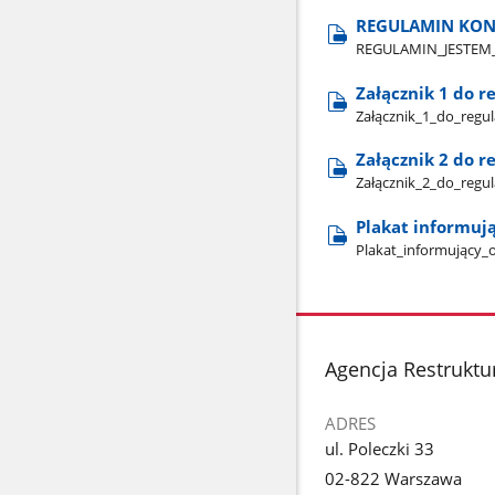
REGULAMIN KONKU
REGULAMIN​_JESTEM​_
Załącznik 1 do 
Załącznik​_1​_do​_re
Załącznik 2 do 
Załącznik​_2​_do​_reg
Plakat informuj
Plakat​_informujący​_
stopka
Agencja Restruktur
ADRES
ul. Poleczki 33
02-822 Warszawa