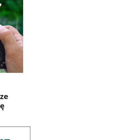
 ze
ję