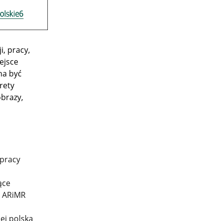
i, pracy,
ejsce
na być
rety
obrazy,
 pracy
ące
 z ARiMR
ej polską