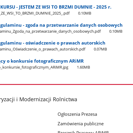
RSU - JESTEM ZE WSI TO BRZMI DUMNIE - 2025 r.
ZE​_WSI​_TO​_BRZMI​_DUMNIE​_2025​_.pdf
0.10MB
regulaminu - zgoda na przetwarzanie danych osobowych
gulaminu​_Zgoda​_na​_przetwarzanie​_danych​_osobowych.pdf
0.10MB
regulaminu - oświadczenie o prawach autorskich
ulaminu​_Oświadczenie​_o​_prawach​_autorskich.pdf
0.07MB
ący o konkursie fotograficznym ARiMR
o​_konkursie​_fotograficznym​_ARiMR.jpg
1.60MB
yzacji i Modernizacji Rolnictwa
Ogłoszenia Prezesa
Zamówienia publiczne
Rzecznik Prasowy ARiMR