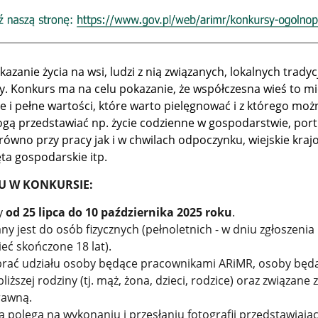
azanie życia na wsi, ludzi z nią związanych, lokalnych tradycj
y. Konkurs ma na celu pokazanie, że współczesna wieś to mi
 i pełne wartości, które warto pielęgnować i z którego moż
ą przedstawiać np. życie codzienne w gospodarstwie, port
ówno przy pracy jak i w chwilach odpoczynku, wiejskie kraj
ęta gospodarskie itp.
U W KONKURSIE:
y
od 25 lipca do 10 października 2025 roku
.
y jest do osób fizycznych (pełnoletnich - w dniu zgłoszenia
eć skończone 18 lat).
rać udziału osoby będące pracownikami ARiMR, osoby będ
liższej rodziny (tj. mąż, żona, dzieci, rodzice) oraz związane
rawną.
polega na wykonaniu i przesłaniu fotografii przedstawiając