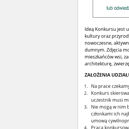
Ideą Konkursu jest uk
kultury oraz przyrod
nowoczesne, aktywne
dumnym. Zdjęcia mog
mieszkańców wsi, zar
architekturę, zwierz
ZAŁOŻENIA UDZIAŁ
Na prace czekam
Konkurs skierowan
uczestnik musi mi
Nie mogą w nim b
członkami ich najb
umową cywilnop
Praca konkursowa 