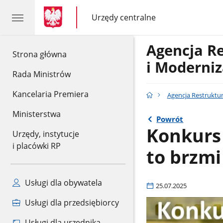
gov.pl
gov.pl
Urzędy centralne
gov.pl
Urzędy
centralne
Agencja R
gov.pl
Strona główna
i Moderniz
Rada Ministrów
Kancelaria Premiera
Agencja Restruktur
Ministerstwa
Powrót
Konkurs 
Urzędy, instytucje
i placówki RP
to brzmi
Usługi dla obywatela
25.07.2025
Usługi dla przedsiębiorcy
Usługi dla urzędnika