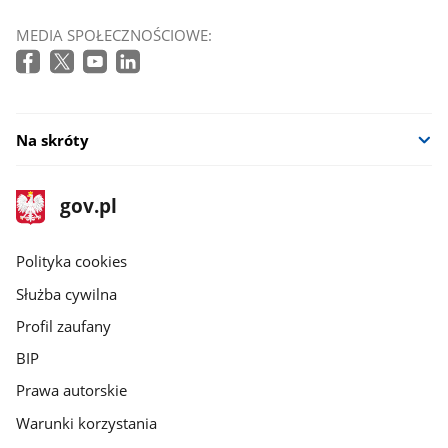
MEDIA SPOŁECZNOŚCIOWE:
Na skróty
stopka
Strona
gov.pl
gov.pl
główna
gov.pl
Polityka cookies
Służba cywilna
Profil zaufany
BIP
Prawa autorskie
Warunki korzystania