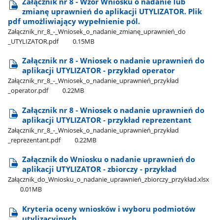
Załącznik nr 8 - Wzór Wniosku o nadanie lub
zmianę uprawnień do aplikacji UTYLIZATOR. Plik
pdf umożliwiający wypełnienie pól.
Załącznik​_nr​_8​_-​_Wniosek​_o​_nadanie​_zmianę​_uprawnień​_do​
_UTYLIZATOR.pdf
0.15MB
Załącznik nr 8 - Wniosek o nadanie uprawnień do
aplikacji UTYLIZATOR - przykład operator
Załącznik​_nr​_8​_-​_Wniosek​_o​_nadanie​_uprawnień​_przykład​
_operator.pdf
0.22MB
Załącznik nr 8 - Wniosek o nadanie uprawnień do
aplikacji UTYLIZATOR - przykład reprezentant
Załącznik​_nr​_8​_-​_Wniosek​_o​_nadanie​_uprawnień​_przykład​
_reprezentant.pdf
0.22MB
Załącznik do Wniosku o nadanie uprawnień do
aplikacji UTYLIZATOR - zbiorczy - przykład
Załącznik​_do​_Wniosku​_o​_nadanie​_uprawnień​_zbiorczy​_przykład.xlsx
0.01MB
Kryteria oceny wniosków i wyboru podmiotów
utylizacyjnych