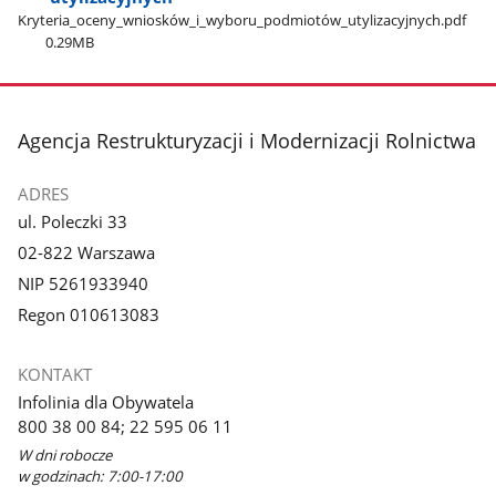
Kryteria​_oceny​_wniosków​_i​_wyboru​_podmiotów​_utylizacyjnych.pdf
0.29MB
stopka
Agencja Restrukturyzacji i Modernizacji Rolnictwa
ADRES
ul. Poleczki 33
02-822 Warszawa
NIP 5261933940
Regon 010613083
KONTAKT
Infolinia dla Obywatela
800 38 00 84; 22 595 06 11
W dni robocze
w godzinach: 7:00-17:00