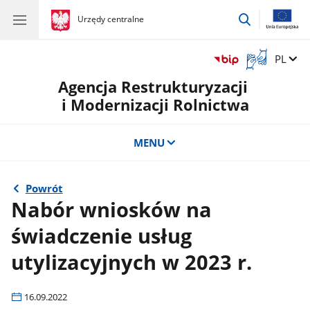
przejdź
gov.pl
Urzędy centralne
gov.pl
Urzędy
do
centralne
wyszukiwar
Otwórz
Zmień 
PL
okno
Agencja Restrukturyzacji
z
tłumaczem
i Modernizacji Rolnictwa
języka
migowego
MENU
Powrót
Nabór wniosków na
świadczenie usług
utylizacyjnych w 2023 r.
16.09.2022