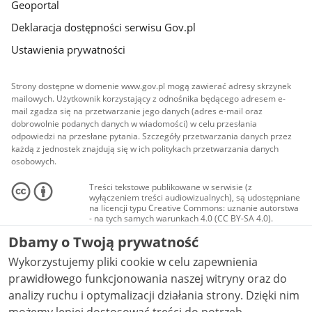
Geoportal
Deklaracja dostępności serwisu Gov.pl
Ustawienia prywatności
Strony dostępne w domenie www.gov.pl mogą zawierać adresy skrzynek
mailowych. Użytkownik korzystający z odnośnika będącego adresem e-
mail zgadza się na przetwarzanie jego danych (adres e-mail oraz
dobrowolnie podanych danych w wiadomości) w celu przesłania
odpowiedzi na przesłane pytania. Szczegóły przetwarzania danych przez
każdą z jednostek znajdują się w ich politykach przetwarzania danych
osobowych.
Treści tekstowe publikowane w serwisie (z
wyłączeniem treści audiowizualnych), są udostępniane
na licencji typu Creative Commons: uznanie autorstwa
- na tych samych warunkach 4.0 (CC BY-SA 4.0).
Materiały audiowizualne, w tym zdjęcia, materiały
Dbamy o Twoją prywatność
audio i wideo, są udostępniane na licencji typu
Creative Commons: uznanie autorstwa użycie
Wykorzystujemy pliki cookie w celu zapewnienia
niekomercyjne - bez utworów zależnych 4.0 (CC BY-
NC-ND 4.0), o ile nie jest to stwierdzone inaczej.
prawidłowego funkcjonowania naszej witryny oraz do
analizy ruchu i optymalizacji działania strony. Dzięki nim