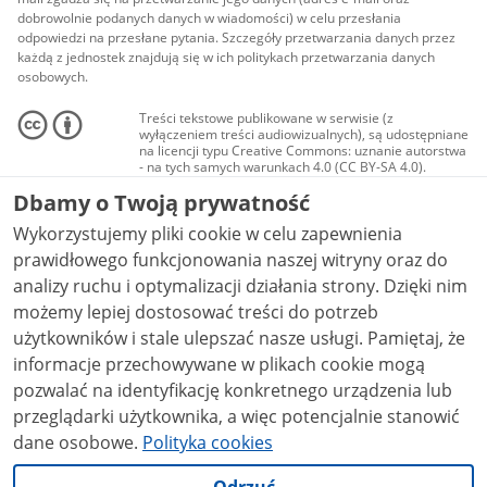
dobrowolnie podanych danych w wiadomości) w celu przesłania
odpowiedzi na przesłane pytania. Szczegóły przetwarzania danych przez
każdą z jednostek znajdują się w ich politykach przetwarzania danych
osobowych.
Treści tekstowe publikowane w serwisie (z
wyłączeniem treści audiowizualnych), są udostępniane
na licencji typu Creative Commons: uznanie autorstwa
- na tych samych warunkach 4.0 (CC BY-SA 4.0).
Materiały audiowizualne, w tym zdjęcia, materiały
Dbamy o Twoją prywatność
audio i wideo, są udostępniane na licencji typu
Creative Commons: uznanie autorstwa użycie
Wykorzystujemy pliki cookie w celu zapewnienia
niekomercyjne - bez utworów zależnych 4.0 (CC BY-
NC-ND 4.0), o ile nie jest to stwierdzone inaczej.
prawidłowego funkcjonowania naszej witryny oraz do
analizy ruchu i optymalizacji działania strony. Dzięki nim
możemy lepiej dostosować treści do potrzeb
użytkowników i stale ulepszać nasze usługi. Pamiętaj, że
informacje przechowywane w plikach cookie mogą
pozwalać na identyfikację konkretnego urządzenia lub
przeglądarki użytkownika, a więc potencjalnie stanowić
dane osobowe.
Polityka cookies