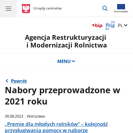
przejdź
gov.pl
Urzędy centralne
gov.pl
Urzędy
do
centralne
wyszukiwar
Otwórz
Zmień 
PL
okno
Agencja Restrukturyzacji
z
tłumaczem
i Modernizacji Rolnictwa
języka
migowego
MENU
Powrót
Nabory przeprowadzone w
2021 roku
30.08.2023
Warszawa
„Premie dla młodych rolników” – kolejność
przysługiwania pomocy w naborze