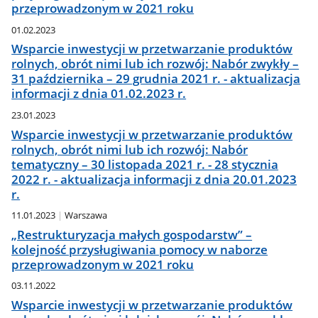
przeprowadzonym w 2021 roku
01.02.2023
Wsparcie inwestycji w przetwarzanie produktów
rolnych, obrót nimi lub ich rozwój: Nabór zwykły –
31 października – 29 grudnia 2021 r. - aktualizacja
informacji z dnia 01.02.2023 r.
23.01.2023
Wsparcie inwestycji w przetwarzanie produktów
rolnych, obrót nimi lub ich rozwój: Nabór
tematyczny – 30 listopada 2021 r. - 28 stycznia
2022 r. - aktualizacja informacji z dnia 20.01.2023
r.
11.01.2023
Warszawa
„Restrukturyzacja małych gospodarstw” –
kolejność przysługiwania pomocy w naborze
przeprowadzonym w 2021 roku
03.11.2022
Wsparcie inwestycji w przetwarzanie produktów