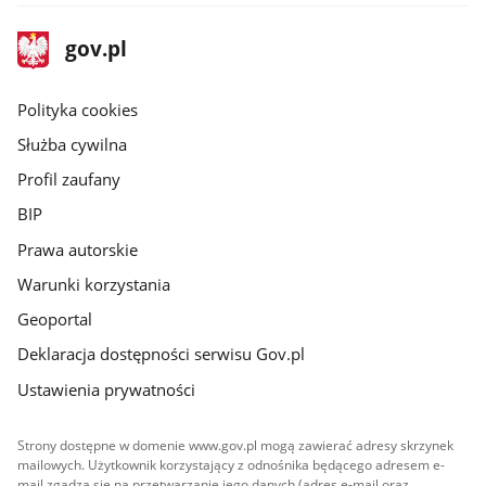
stopka
Strona
gov.pl
gov.pl
główna
gov.pl
Polityka cookies
Służba cywilna
Profil zaufany
BIP
Prawa autorskie
Warunki korzystania
Geoportal
Deklaracja dostępności serwisu Gov.pl
Ustawienia prywatności
Strony dostępne w domenie www.gov.pl mogą zawierać adresy skrzynek
mailowych. Użytkownik korzystający z odnośnika będącego adresem e-
mail zgadza się na przetwarzanie jego danych (adres e-mail oraz