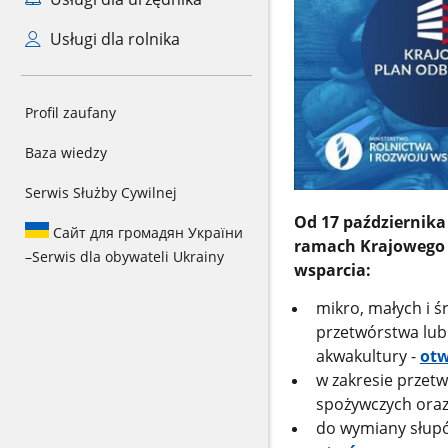
Usługi dla rolnika
Profil zaufany
Baza wiedzy
Serwis Służby Cywilnej
Od 17 października
Сайт для громадян України
ramach Krajowego 
–
Serwis dla obywateli Ukrainy
wsparcia:
mikro, małych i ś
przetwórstwa lub
akwakultury -
otw
w zakresie przet
spożywczych oraz
do wymiany słup