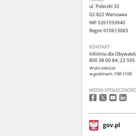
ul. Poleczki 33
02-822 Warszawa
NIP 5261933940
Regon 010613083
KONTAKT
Infolinia dla Obywatel
800 38 00 84; 22 595
W dni robocze
w godzinach: 7:00-17:00
MEDIA SPOŁECZNOŚC
stopka
Strona
gov.pl
gov.pl
główna