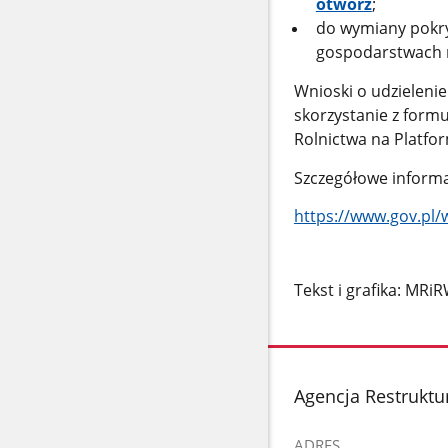
otwórz
;
do wymiany pokry
gospodarstwach 
Wnioski o udzielenie
skorzystanie z formu
Rolnictwa na Platfo
Szczegółowe informa
https://www.gov.pl
Tekst i grafika: MRi
stopka
Agencja Restruktur
ADRES