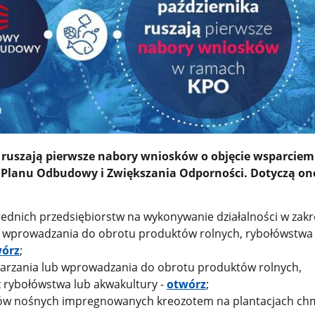
 ruszają pierwsze nabory wniosków o objęcie wsparcie
Planu Odbudowy i Zwiększania Odporności. Dotyczą on
rednich przedsiębiorstw na wykonywanie działalności w zakr
 wprowadzania do obrotu produktów rolnych, rybołówstwa
órz
;
warzania lub wprowadzania do obrotu produktów rolnych,
 rybołówstwa lub akwakultury -
otwórz
;
ów nośnych impregnowanych kreozotem na plantacjach chm