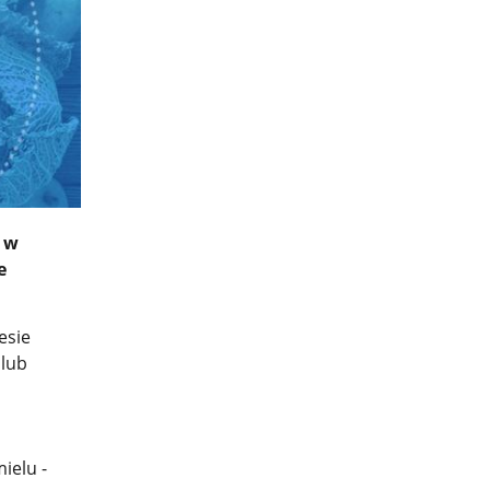
m w
e
esie
 lub
ielu -