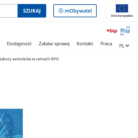
Logowanie
SZUKAJ
mObywatel
do
panelu
Otwórz
okno
z
Dostępność
Załatw sprawę
Kontakt
Praca
Zmień ję
PL
tłumac
języka
abory wniosków w ramach KPO
migowe