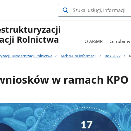
estrukturyzacji
acji Rolnictwa
O ARiMR
Co robimy
yzacji i Modernizacji Rolnictwa
Archiwum informacji
Rok 2022
N
wniosków w ramach KPO