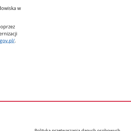
dowiska w
poprzez
rnizacji
gov.pl/
.
Polityka przetwarzania danych osobowych