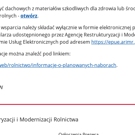
ć dachowych z materiałów szkodliwych dla zdrowia lub śro
rolnych -
otwórz
.
 wsparcia należy składać wyłącznie w formie elektronicznej 
larza udostępnionego przez Agencję Restrukturyzacji i Mode
rmie Usług Elektronicznych pod adresem
https://epue.arimr.
cje można znaleźć pod linkiem:
/web/rolnictwo/informacje-o-planowanych-naborach
.
RW
yzacji i Modernizacji Rolnictwa
Ogłoszenia Prezesa