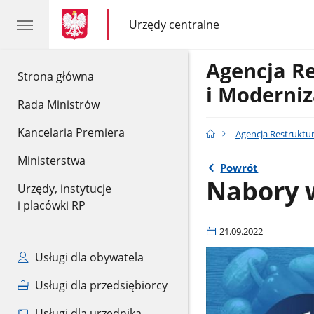
gov.pl
gov.pl
Urzędy centralne
gov.pl
Urzędy
centralne
Agencja R
gov.pl
Strona główna
i Moderniz
Rada Ministrów
Kancelaria Premiera
Agencja Restruktur
Ministerstwa
Powrót
Nabory 
Urzędy, instytucje
i placówki RP
21.09.2022
Usługi dla obywatela
Usługi dla przedsiębiorcy
Usługi dla urzędnika