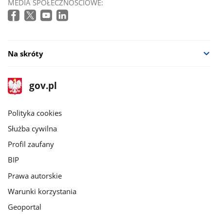
MEDIA SPOŁECZNOŚCIOWE:
Na skróty
stopka
Strona
gov.pl
gov.pl
główna
gov.pl
Polityka cookies
Służba cywilna
Profil zaufany
BIP
Prawa autorskie
Warunki korzystania
Geoportal