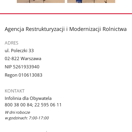
Pokaż
Pokaż
zdjęcie
zdjęcie
3
4
z
z
stopka
Agencja Restrukturyzacji i Modernizacji Rolnictwa
galerii.
galerii.
ADRES
ul. Poleczki 33
02-822 Warszawa
NIP 5261933940
Regon 010613083
KONTAKT
Infolinia dla Obywatela
800 38 00 84; 22 595 06 11
W dni robocze
w godzinach: 7:00-17:00