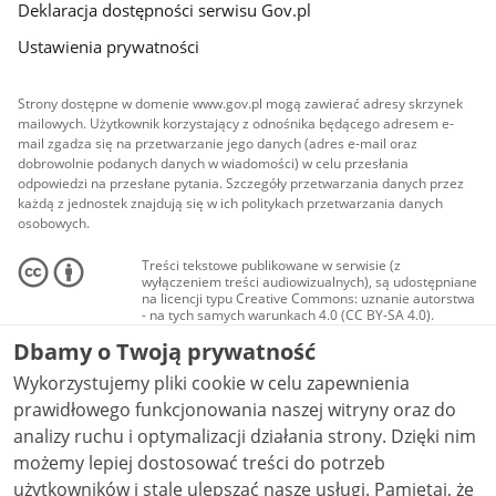
Deklaracja dostępności serwisu Gov.pl
Ustawienia prywatności
Strony dostępne w domenie www.gov.pl mogą zawierać adresy skrzynek
mailowych. Użytkownik korzystający z odnośnika będącego adresem e-
mail zgadza się na przetwarzanie jego danych (adres e-mail oraz
dobrowolnie podanych danych w wiadomości) w celu przesłania
odpowiedzi na przesłane pytania. Szczegóły przetwarzania danych przez
każdą z jednostek znajdują się w ich politykach przetwarzania danych
osobowych.
Treści tekstowe publikowane w serwisie (z
wyłączeniem treści audiowizualnych), są udostępniane
na licencji typu Creative Commons: uznanie autorstwa
- na tych samych warunkach 4.0 (CC BY-SA 4.0).
Materiały audiowizualne, w tym zdjęcia, materiały
Dbamy o Twoją prywatność
audio i wideo, są udostępniane na licencji typu
Creative Commons: uznanie autorstwa użycie
Wykorzystujemy pliki cookie w celu zapewnienia
niekomercyjne - bez utworów zależnych 4.0 (CC BY-
NC-ND 4.0), o ile nie jest to stwierdzone inaczej.
prawidłowego funkcjonowania naszej witryny oraz do
analizy ruchu i optymalizacji działania strony. Dzięki nim
możemy lepiej dostosować treści do potrzeb
użytkowników i stale ulepszać nasze usługi. Pamiętaj, że