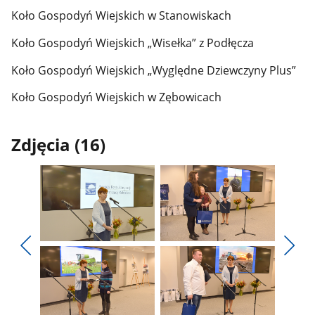
Koło Gospodyń Wiejskich w Stanowiskach
Koło Gospodyń Wiejskich „Wisełka” z Podłęcza
Koło Gospodyń Wiejskich „Wyględne Dziewczyny Plus”
Koło Gospodyń Wiejskich w Zębowicach
Zdjęcia (16)
Pokaż
Pokaż
zdjęcie
zdjęcie
Pokaż
Poka
1
2
poprzednie
nest
z
z
zdjęcia
zdjęc
galerii.
galerii.