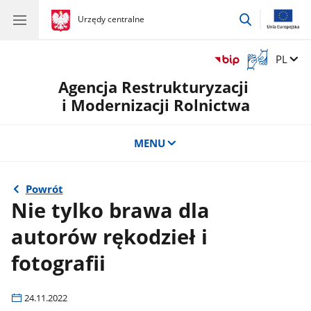
przejdź
gov.pl
Urzędy centralne
gov.pl
Urzędy
do
centralne
wyszukiwar
Otwórz
Zmień 
PL
okno
Agencja Restrukturyzacji
z
tłumaczem
i Modernizacji Rolnictwa
języka
migowego
MENU
Powrót
Nie tylko brawa dla
autorów rękodzieł i
fotografii
24.11.2022