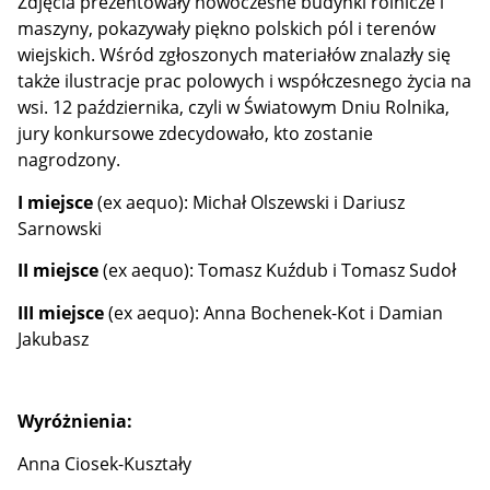
Zdjęcia prezentowały nowoczesne budynki rolnicze i
maszyny, pokazywały piękno polskich pól i terenów
wiejskich. Wśród zgłoszonych materiałów znalazły się
także ilustracje prac polowych i współczesnego życia na
wsi. 12 października, czyli w Światowym Dniu Rolnika,
jury konkursowe zdecydowało, kto zostanie
nagrodzony.
I miejsce
(ex aequo): Michał Olszewski i Dariusz
Sarnowski
II miejsce
(ex aequo): Tomasz Kuźdub i Tomasz Sudoł
III miejsce
(ex aequo): Anna Bochenek-Kot i Damian
Jakubasz
Wyróżnienia:
Anna Ciosek-Kuształy