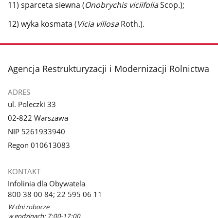
11) sparceta siewna (
Onobrychis viciifolia
Scop.);
12) wyka kosmata (
Vicia villosa
Roth.).
stopka
Agencja Restrukturyzacji i Modernizacji Rolnictwa
ADRES
ul. Poleczki 33
02-822 Warszawa
NIP 5261933940
Regon 010613083
KONTAKT
Infolinia dla Obywatela
800 38 00 84; 22 595 06 11
W dni robocze
w godzinach: 7:00-17:00