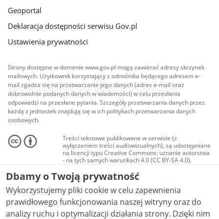
Geoportal
Deklaracja dostępności serwisu Gov.pl
Ustawienia prywatności
Strony dostępne w domenie www.gov.pl mogą zawierać adresy skrzynek
mailowych. Użytkownik korzystający z odnośnika będącego adresem e-
mail zgadza się na przetwarzanie jego danych (adres e-mail oraz
dobrowolnie podanych danych w wiadomości) w celu przesłania
odpowiedzi na przesłane pytania. Szczegóły przetwarzania danych przez
każdą z jednostek znajdują się w ich politykach przetwarzania danych
osobowych.
Treści tekstowe publikowane w serwisie (z
wyłączeniem treści audiowizualnych), są udostępniane
na licencji typu Creative Commons: uznanie autorstwa
- na tych samych warunkach 4.0 (CC BY-SA 4.0).
Materiały audiowizualne, w tym zdjęcia, materiały
Dbamy o Twoją prywatność
audio i wideo, są udostępniane na licencji typu
Creative Commons: uznanie autorstwa użycie
Wykorzystujemy pliki cookie w celu zapewnienia
niekomercyjne - bez utworów zależnych 4.0 (CC BY-
NC-ND 4.0), o ile nie jest to stwierdzone inaczej.
prawidłowego funkcjonowania naszej witryny oraz do
analizy ruchu i optymalizacji działania strony. Dzięki nim