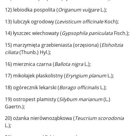
12) lebiodka pospolita (
Origanum vulgare
L.);
13) lubczyk ogrodowy (
Levisticum officinale
Koch);
14) łyszczec wiechowaty (
Gypsophila paniculata
Fisch.);
15) marzymięta grzebieniasta (orzęsiona) (
Elsholtzia
ciliata
(Thunb.) Hyl.);
16) mierznica czarna (
Ballota nigra
L.);
17) mikołajek płaskolistny (
Eryngium planum
L.);
18) ogórecznik lekarski (
Borago officinalis
L.);
19) ostropest plamisty (
Silybum marianum
(L.)
Gaertn.);
20) ożanka nierównoząbkowa (
Teucrium scorodonia
L.);