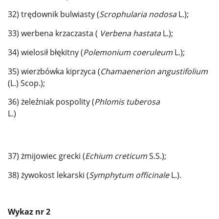
32) trędownik bulwiasty (
Scrophularia nodosa
L.);
33) werbena krzaczasta (
Verbena hastata
L.);
34) wielosił błękitny (
Polemonium coeruleum
L.);
35) wierzbówka kiprzyca (
Chamaenerion angustifolium
(L.) Scop.);
36) żeleźniak pospolity (
Phlomis tuberosa
L.)
37) żmijowiec grecki (
Echium creticum
S.S.);
38) żywokost lekarski (
Symphytum officinale
L.).
Wykaz nr 2