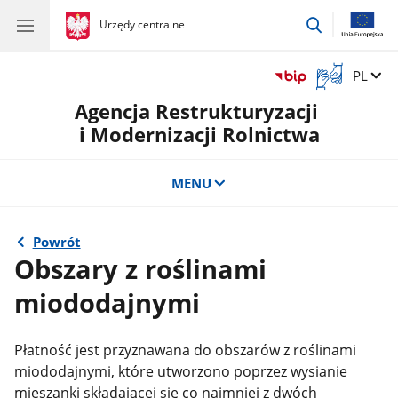
przejdź
gov.pl
Urzędy centralne
gov.pl
Urzędy
do
centralne
wyszukiwar
Otwórz
Zmień 
PL
okno
Agencja Restrukturyzacji
z
tłumaczem
i Modernizacji Rolnictwa
języka
migowego
MENU
Powrót
Obszary z roślinami
miododajnymi
Płatność jest przyznawana do obszarów z roślinami
miododajnymi, które utworzono poprzez wysianie
mieszanki składającej się co najmniej z dwóch