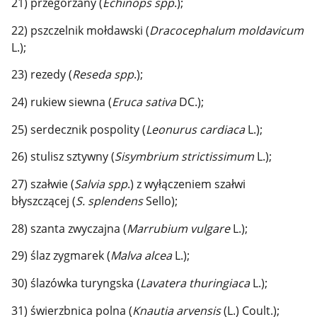
21) przegorzany (
Echinops spp
.);
22) pszczelnik mołdawski (
Dracocephalum moldavicum
L.);
23) rezedy (
Reseda spp
.);
24) rukiew siewna (
Eruca sativa
DC.);
25) serdecznik pospolity (
Leonurus cardiaca
L.);
26) stulisz sztywny (
Sisymbrium strictissimum
L.);
27) szałwie (
Salvia spp
.) z wyłączeniem szałwi
błyszczącej (
S. splendens
Sello);
28) szanta zwyczajna (
Marrubium vulgare
L.);
29) ślaz zygmarek (
Malva alcea
L.);
30) ślazówka turyngska (
Lavatera thuringiaca
L.);
31) świerzbnica polna (
Knautia arvensis
(L.) Coult.);