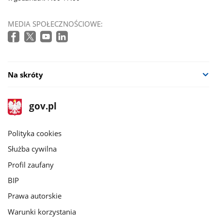
MEDIA SPOŁECZNOŚCIOWE:
Na skróty
stopka
Strona
gov.pl
gov.pl
główna
gov.pl
Polityka cookies
Służba cywilna
Profil zaufany
BIP
Prawa autorskie
Warunki korzystania