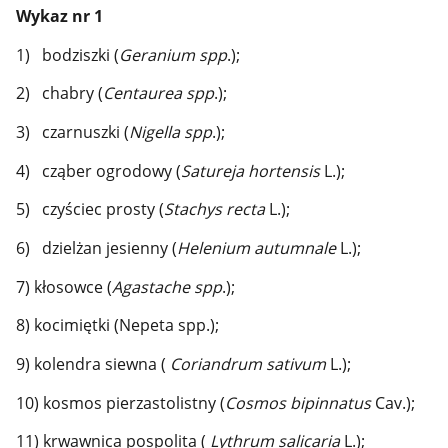
Wykaz nr 1
1) bodziszki (
Geranium
spp
.);
2) chabry (
Centaurea spp
.);
3) czarnuszki (
Nigella spp
.);
4) cząber ogrodowy (
Satureja hortensis
L.);
5) czyściec prosty (
Stachys recta
L.);
6) dzielżan jesienny (
Helenium autumnale
L.);
7) kłosowce (
Agastache spp
.);
8) kocimiętki (Nepeta spp.);
9) kolendra siewna (
Coriandrum sativum
L.);
10) kosmos pierzastolistny (
Cosmos bipinnatus
Cav.);
11) krwawnica pospolita (
Lythrum salicaria
L.);