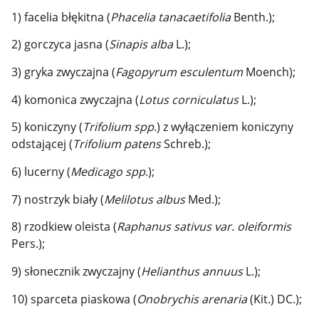
1) facelia błękitna (
Phacelia tanacaetifolia
Benth.);
2) gorczyca jasna (
Sinapis alba
L.);
3) gryka zwyczajna (
Fagopyrum esculentum
Moench);
4) komonica zwyczajna (
Lotus corniculatus
L.);
5) koniczyny (
Trifolium spp
.) z wyłączeniem koniczyny
odstającej (
Trifolium patens
Schreb.);
6) lucerny (
Medicago spp
.);
7) nostrzyk biały (
Melilotus albus
Med.);
8) rzodkiew oleista (
Raphanus sativus var. oleiformis
Pers.);
9) słonecznik zwyczajny (
Helianthus annuus
L.);
10) sparceta piaskowa (
Onobrychis arenaria
(Kit.) DC.);