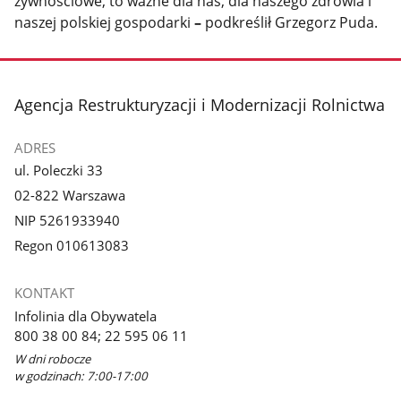
żywnościowe, to ważne dla nas, dla naszego zdrowia i
naszej polskiej gospodarki
–
podkreślił Grzegorz Puda.
stopka
Agencja Restrukturyzacji i Modernizacji Rolnictwa
ADRES
ul. Poleczki 33
02-822 Warszawa
NIP 5261933940
Regon 010613083
KONTAKT
Infolinia dla Obywatela
800 38 00 84; 22 595 06 11
W dni robocze
w godzinach: 7:00-17:00