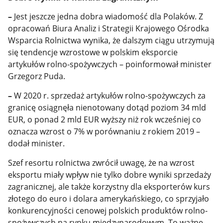
–
Jest jeszcze jedna dobra wiadomość dla Polaków. Z
opracowań Biura Analiz i Strategii Krajowego Ośrodka
Wsparcia Rolnictwa wynika, że dalszym ciągu utrzymują
się tendencje wzrostowe w polskim eksporcie
artykułów rolno-spożywczych – poinformował minister
Grzegorz Puda.
–
W 2020 r. sprzedaż artykułów rolno-spożywczych za
granicę osiągnęła nienotowany dotąd poziom 34 mld
EUR, o ponad 2 mld EUR wyższy niż rok wcześniej co
oznacza wzrost o 7% w porównaniu z rokiem 2019 –
dodał minister.
Szef resortu rolnictwa zwrócił uwagę, że na wzrost
eksportu miały wpływ nie tylko dobre wyniki sprzedaży
zagranicznej, ale także korzystny dla eksporterów kurs
złotego do euro i dolara amerykańskiego, co sprzyjało
konkurencyjności cenowej polskich produktów rolno-
spożywczych na rynku międzynarodowym. To ważne