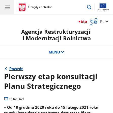
przejdź
gov.pl
Urzędy centralne
gov.pl
Urzędy
do
centralne
wyszukiwar
Otwórz
Zmień 
PL
okno
Agencja Restrukturyzacji
z
tłumaczem
i Modernizacji Rolnictwa
języka
migowego
MENU
Powrót
Pierwszy etap konsultacji
Planu Strategicznego
18.02.2021
– Od 18 grudnia 2020 roku do 15 lutego 2021 roku
trwały konsultacje społeczne dotyczące Planu