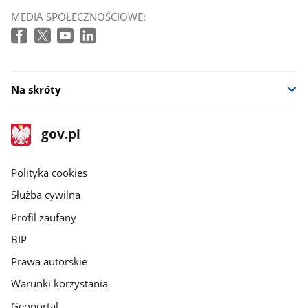
MEDIA SPOŁECZNOŚCIOWE:
Na skróty
stopka
Strona
gov.pl
gov.pl
główna
gov.pl
Polityka cookies
Służba cywilna
Profil zaufany
BIP
Prawa autorskie
Warunki korzystania
Geoportal