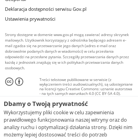
Deklaracja dostępności serwisu Gov.pl
Ustawienia prywatności
Strony dostępne w domenie www.gov.pl mogą zawierać adresy skrzynek
mailowych. Użytkownik korzystający z odnośnika będącego adresem e-
mail zgadza się na przetwarzanie jego danych (adres e-mail oraz
dobrowolnie podanych danych w wiadomości) w celu przesłania
odpowiedzi na przesłane pytania. Szczegóły przetwarzania danych przez
każdą z jednostek znajdują się w ich politykach przetwarzania danych
osobowych.
Treści tekstowe publikowane w serwisie (z
wyłączeniem treści audiowizualnych), są udostępniane
na licencji typu Creative Commons: uznanie autorstwa
- na tych samych warunkach 4.0 (CC BY-SA 4.0).
Materiały audiowizualne, w tym zdjęcia, materiały
Dbamy o Twoją prywatność
audio i wideo, są udostępniane na licencji typu
Creative Commons: uznanie autorstwa użycie
Wykorzystujemy pliki cookie w celu zapewnienia
niekomercyjne - bez utworów zależnych 4.0 (CC BY-
NC-ND 4.0), o ile nie jest to stwierdzone inaczej.
prawidłowego funkcjonowania naszej witryny oraz do
analizy ruchu i optymalizacji działania strony. Dzięki nim
możemy lepiej dostosować treści do potrzeb