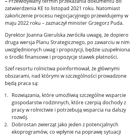
–
Przewidywany termin przekazania dokumentu do
zatwierdzenia KE to listopad 2021 roku. Natomiast
zakończenie procesu negocjacyjnego przewidujemy w
maju 2022 roku – zaznaczył minister Grzegorz Puda.
Dyrektor Joanna Gierulska zwróciła uwagę, że dopiero
druga wersja Planu Strategicznego, po zawarciu w nim
uwzględnionych uwag i propozycji, będzie uzupełniona
o środki finansowe i propozycje stawek płatności.
Szef resortu rolnictwa poinformował, że g
łównymi
obszarami, nad którymi w szczególności prowadzone
będą praca są:
Rozwiązania, które umożliwią szczególne wsparcie
gospodarstw rodzinnych, które czerpią dochody z
pracy w rolnictwie i potrzebują wsparcia na dalszy
rozwój.
Dobrostan zwierząt jako jeden z potencjalnych
ekoprogramów, co wpłynie na poprawę sytuacji