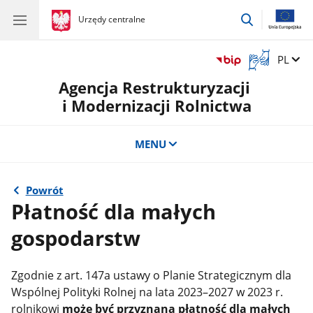
przejdź
gov.pl
Urzędy centralne
gov.pl
Urzędy
do
centralne
wyszukiwar
Otwórz
Zmień 
PL
okno
Agencja Restrukturyzacji
z
tłumaczem
i Modernizacji Rolnictwa
języka
migowego
MENU
Powrót
Płatność dla małych
gospodarstw
Zgodnie z art. 147a ustawy o Planie Strategicznym dla
Wspólnej Polityki Rolnej na lata 2023–2027 w 2023 r.
rolnikowi
może być przyznana płatność dla małych