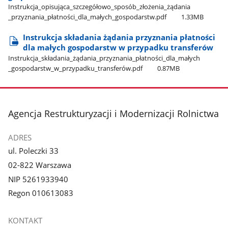
Instrukcja​_opisująca​_szczegółowo​_sposób​_złożenia​_żądania​
_przyznania​_płatności​_dla​_małych​_gospodarstw.pdf
1.33MB
Instrukcja składania żądania przyznania płatności
dla małych gospodarstw w przypadku transferów
Instrukcja​_składania​_żądania​_przyznania​_płatności​_dla​_małych​
_gospodarstw​_w​_przypadku​_transferów.pdf
0.87MB
stopka
Agencja Restrukturyzacji i Modernizacji Rolnictwa
ADRES
ul. Poleczki 33
02-822 Warszawa
NIP 5261933940
Regon 010613083
KONTAKT