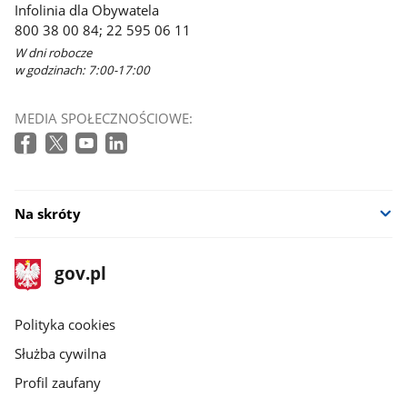
Infolinia dla Obywatela
800 38 00 84; 22 595 06 11
W dni robocze
w godzinach: 7:00-17:00
MEDIA SPOŁECZNOŚCIOWE:
Na skróty
stopka
Strona
gov.pl
gov.pl
główna
gov.pl
Polityka cookies
Służba cywilna
Profil zaufany