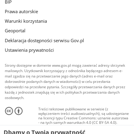
BIP
Prawa autorskie
Warunki korzystania
Geoportal
Deklaracja dostępności serwisu Gov.pl
Ustawienia prywatności
Strony dostępne w domenie www.gov.pl mogą zawierać adresy skrzynek
mailowych. Użytkownik korzystający z odnośnika będącego adresem e-
mail zgadza się na przetwarzanie jego danych (adres e-mail oraz
dobrowolnie podanych danych w wiadomości) w celu przesłania
odpowiedzi na przesłane pytania. Szczegóły przetwarzania danych przez
każdą z jednostek znajdują się w ich politykach przetwarzania danych
osobowych.
Treści tekstowe publikowane w serwisie (z
wyłączeniem treści audiowizualnych), są udostępniane
na licencji typu Creative Commons: uznanie autorstwa
- na tych samych warunkach 4.0 (CC BY-SA 4.0).
Materiały audiowizualne, w tym zdjęcia, materiały
Dbamy o Twoją prywatność
audio i wideo, są udostępniane na licencji typu