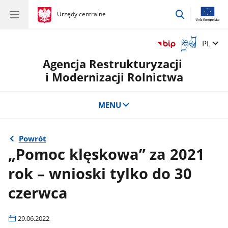
przejdź
gov.pl
Urzędy centralne
gov.pl
Urzędy
do
centralne
wyszukiwar
Otwórz
Zmień 
PL
okno
Agencja Restrukturyzacji
z
tłumaczem
i Modernizacji Rolnictwa
języka
migowego
MENU
Powrót
„Pomoc klęskowa” za 2021
rok – wnioski tylko do 30
czerwca
29.06.2022