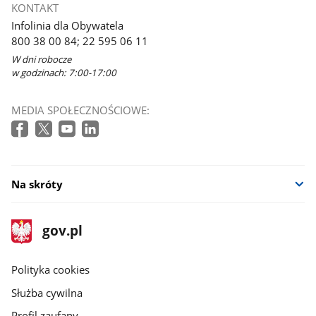
KONTAKT
Infolinia dla Obywatela
800 38 00 84; 22 595 06 11
W dni robocze
w godzinach: 7:00-17:00
MEDIA SPOŁECZNOŚCIOWE:
Na skróty
stopka
Strona
gov.pl
gov.pl
główna
gov.pl
Polityka cookies
Służba cywilna
Profil zaufany