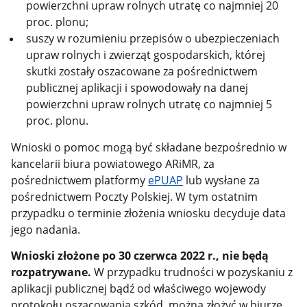
powierzchni upraw rolnych utratę co najmniej 20
proc. plonu;
suszy w rozumieniu przepisów o ubezpieczeniach
upraw rolnych i zwierząt gospodarskich, której
skutki zostały oszacowane za pośrednictwem
publicznej aplikacji i spowodowały na danej
powierzchni upraw rolnych utratę co najmniej 5
proc. plonu.
Wnioski o pomoc mogą być składane bezpośrednio w
kancelarii biura powiatowego ARiMR, za
pośrednictwem platformy
ePUAP
lub wysłane za
pośrednictwem Poczty Polskiej. W tym ostatnim
przypadku o terminie złożenia wniosku decyduje data
jego nadania.
Wnioski złożone po 30 czerwca 2022 r., nie będą
rozpatrywane.
W przypadku trudności w pozyskaniu z
aplikacji publicznej bądź od właściwego wojewody
protokołu oszacowania szkód, można złożyć w biurze