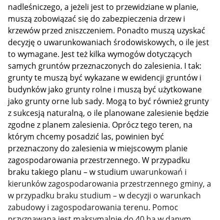
nadleśniczego, a jeżeli jest to przewidziane w planie,
muszą zobowiązać się do zabezpieczenia drzew i
krzewów przed zniszczeniem. Ponadto muszą uzyskać
decyzję o uwarunkowaniach środowiskowych, o ile jest
to wymagane. Jest też kilka wymogów dotyczących
samych gruntów przeznaczonych do zalesienia. I tak:
grunty te muszą być wykazane w ewidencji gruntów i
budynków jako grunty rolne i muszą być użytkowane
jako grunty orne lub sady. Mogą to być również grunty
z sukcesją naturalną, o ile planowane zalesienie będzie
zgodne z planem zalesienia. Oprócz tego teren, na
którym chcemy posadzić las, powinien być
przeznaczony do zalesienia w miejscowym planie
zagospodarowania przestrzennego. W przypadku
braku takiego planu – w studium
uwarunkowań i
kierunków zagospodarowania przestrzennego gminy, a
w przypadku braku studium – w decyzji o warunkach
zabudowy i zagospodarowania terenu. Pomoc
przyznawana jest maksymalnie do 40 ha w danym