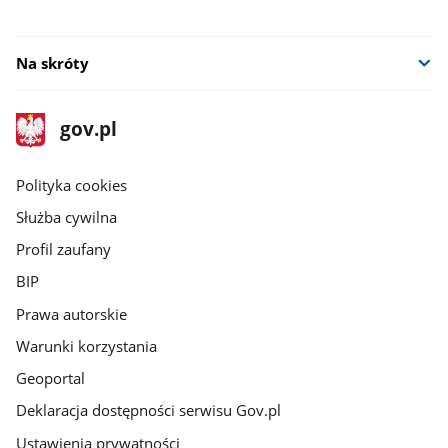
Na skróty
stopka
Strona
gov.pl
gov.pl
główna
gov.pl
Polityka cookies
Służba cywilna
Profil zaufany
BIP
Prawa autorskie
Warunki korzystania
Geoportal
Deklaracja dostępności serwisu Gov.pl
Ustawienia prywatności