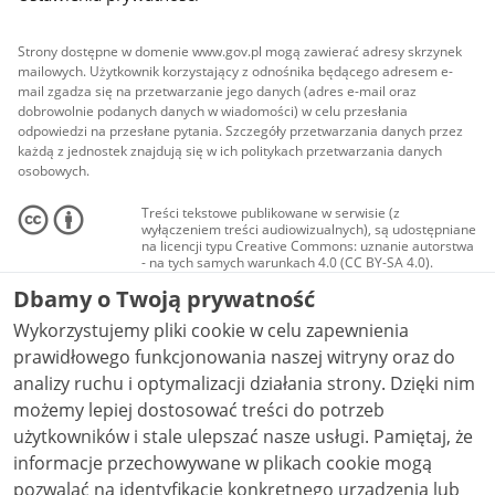
Strony dostępne w domenie www.gov.pl mogą zawierać adresy skrzynek
mailowych. Użytkownik korzystający z odnośnika będącego adresem e-
mail zgadza się na przetwarzanie jego danych (adres e-mail oraz
dobrowolnie podanych danych w wiadomości) w celu przesłania
odpowiedzi na przesłane pytania. Szczegóły przetwarzania danych przez
każdą z jednostek znajdują się w ich politykach przetwarzania danych
osobowych.
Treści tekstowe publikowane w serwisie (z
wyłączeniem treści audiowizualnych), są udostępniane
na licencji typu Creative Commons: uznanie autorstwa
- na tych samych warunkach 4.0 (CC BY-SA 4.0).
Materiały audiowizualne, w tym zdjęcia, materiały
Dbamy o Twoją prywatność
audio i wideo, są udostępniane na licencji typu
Creative Commons: uznanie autorstwa użycie
Wykorzystujemy pliki cookie w celu zapewnienia
niekomercyjne - bez utworów zależnych 4.0 (CC BY-
NC-ND 4.0), o ile nie jest to stwierdzone inaczej.
prawidłowego funkcjonowania naszej witryny oraz do
analizy ruchu i optymalizacji działania strony. Dzięki nim
możemy lepiej dostosować treści do potrzeb
użytkowników i stale ulepszać nasze usługi. Pamiętaj, że
informacje przechowywane w plikach cookie mogą
pozwalać na identyfikację konkretnego urządzenia lub