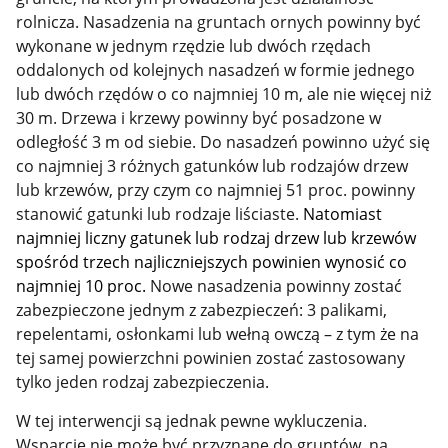
rolnicza. Nasadzenia na gruntach ornych powinny być
wykonane w jednym rzędzie lub dwóch rzędach
oddalonych od kolejnych nasadzeń w formie jednego
lub dwóch rzędów o co najmniej 10 m, ale nie więcej niż
30 m. Drzewa i krzewy powinny być posadzone w
odległość 3 m od siebie. Do nasadzeń powinno użyć się
co najmniej 3 różnych gatunków lub rodzajów drzew
lub krzewów, przy czym co najmniej 51 proc. powinny
stanowić gatunki lub rodzaje liściaste.
Natomiast
najmniej liczny gatunek lub rodzaj drzew lub krzewów
spośród trzech najliczniejszych powinien wynosić co
najmniej 10 proc.
Nowe nasadzenia powinny zostać
zabezpieczone jednym z zabezpieczeń: 3 palikami,
repelentami, osłonkami lub wełną owczą – z tym że na
tej samej powierzchni powinien zostać zastosowany
tylko jeden rodzaj zabezpieczenia.
W tej interwencji są jednak pewne wykluczenia.
Wsparcie nie może być przyznane do gruntów, na