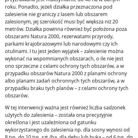
roku. Ponadto, jeżeli działka przeznaczona pod
zalesienie nie graniczy z lasem lub obszarem
zalesionym, jej szerokość musi być większa niż 20
metrów. Działka powinna również być położona poza
obszarami Natura 2000, rezerwatami przyrody,
parkami krajobrazowymi lub narodowymi czy ich
otulinami. I tu jest jeden wyjątek – zalesienie można
wykonać na wspomnianych obszarach, o ile nie jest
ono sprzeczne z celami ochrony tych obszarów, a w
przypadku obszarów Natura 2000 z planami ochrony
albo planami zadań ochronnych tych obszarów, a w
przypadku braku tych planów – z celami ochrony tych
obszarów.
W tej interwencji ważna jest również liczba sadzonek
użytych do zalesienia – została ona precyzyjnie
określona i jest uzależniona od gatunku
wykorzystanego do zalesienia np. dla sosny wynosi od
8 tys. do 10 tys. szt./ha, dla dębu lub buka – od 6 tys. do