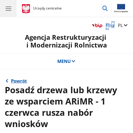
przejdź
gov.pl
Urzędy centralne
gov.pl
Urzędy
do
centralne
wyszukiwar
Otwórz
Zmień 
PL
okno
Agencja Restrukturyzacji
z
tłumaczem
i Modernizacji Rolnictwa
języka
migowego
MENU
Powrót
Posadź drzewa lub krzewy
ze wsparciem ARiMR - 1
czerwca rusza nabór
wniosków