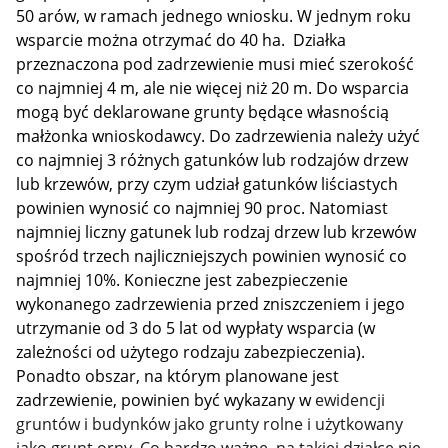
50 arów, w ramach jednego wniosku. W jednym roku
wsparcie można otrzymać do 40 ha. Działka
przeznaczona pod zadrzewienie musi mieć szerokość
co najmniej 4 m, ale nie więcej niż 20 m. Do wsparcia
mogą być deklarowane grunty będące własnością
małżonka wnioskodawcy. Do zadrzewienia należy użyć
co najmniej 3 różnych gatunków lub rodzajów drzew
lub krzewów, przy czym udział gatunków liściastych
powinien wynosić co najmniej 90 proc. Natomiast
najmniej liczny gatunek lub rodzaj drzew lub krzewów
spośród trzech najliczniejszych powinien wynosić co
najmniej 10%. Konieczne jest zabezpieczenie
wykonanego zadrzewienia przed zniszczeniem i jego
utrzymanie od 3 do 5 lat od wypłaty wsparcia (w
zależności od użytego rodzaju zabezpieczenia).
Ponadto obszar, na którym planowane jest
zadrzewienie, powinien być wykazany w
ewidencji
gruntów i budynków jako grunty rolne i użytkowany
jako grunt orny. Co bardzo ważne, na takiej działce nie