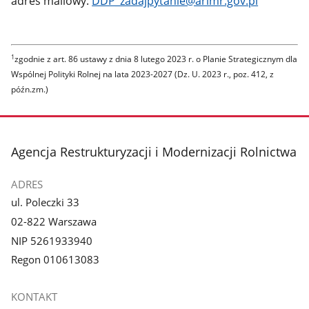
adres mailowy:
DDP_zadajpytanie@arimr.gov.pl
1
zgodnie z art. 86 ustawy z dnia 8 lutego 2023 r. o Planie Strategicznym dla
Wspólnej Polityki Rolnej na lata 2023-2027 (Dz. U. 2023 r., poz. 412, z
późn.zm.)
stopka
Agencja Restrukturyzacji i Modernizacji Rolnictwa
ADRES
ul. Poleczki 33
02-822 Warszawa
NIP 5261933940
Regon 010613083
KONTAKT