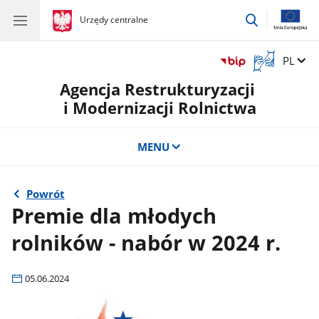
przejdź
gov.pl
Urzędy centralne
gov.pl
Urzędy
do
centralne
wyszukiwar
Otwórz
Zmień 
PL
okno
Agencja Restrukturyzacji
z
tłumaczem
i Modernizacji Rolnictwa
języka
migowego
MENU
Powrót
Premie dla młodych
rolników - nabór w 2024 r.
05.06.2024