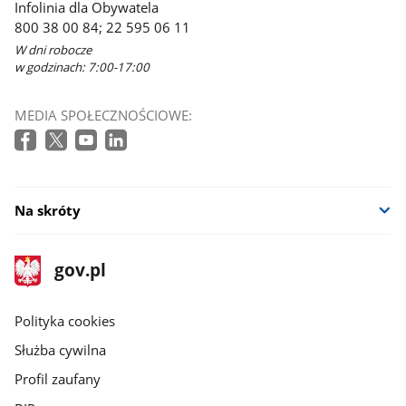
Infolinia dla Obywatela
800 38 00 84; 22 595 06 11
W dni robocze
w godzinach: 7:00-17:00
MEDIA SPOŁECZNOŚCIOWE:
Na skróty
stopka
Strona
gov.pl
gov.pl
główna
gov.pl
Polityka cookies
Służba cywilna
Profil zaufany