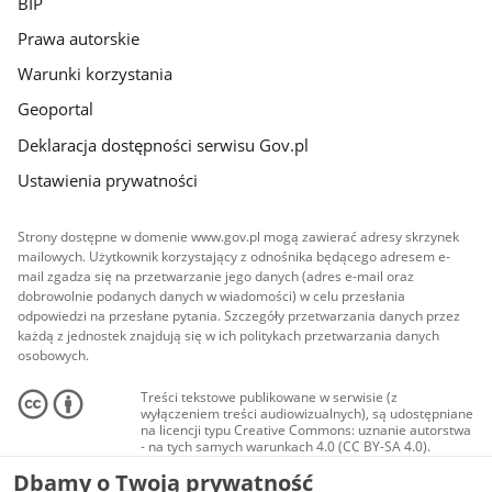
BIP
Prawa autorskie
Warunki korzystania
Geoportal
Deklaracja dostępności serwisu Gov.pl
Ustawienia prywatności
Strony dostępne w domenie www.gov.pl mogą zawierać adresy skrzynek
mailowych. Użytkownik korzystający z odnośnika będącego adresem e-
mail zgadza się na przetwarzanie jego danych (adres e-mail oraz
dobrowolnie podanych danych w wiadomości) w celu przesłania
odpowiedzi na przesłane pytania. Szczegóły przetwarzania danych przez
każdą z jednostek znajdują się w ich politykach przetwarzania danych
osobowych.
Treści tekstowe publikowane w serwisie (z
wyłączeniem treści audiowizualnych), są udostępniane
na licencji typu Creative Commons: uznanie autorstwa
- na tych samych warunkach 4.0 (CC BY-SA 4.0).
Materiały audiowizualne, w tym zdjęcia, materiały
Dbamy o Twoją prywatność
audio i wideo, są udostępniane na licencji typu