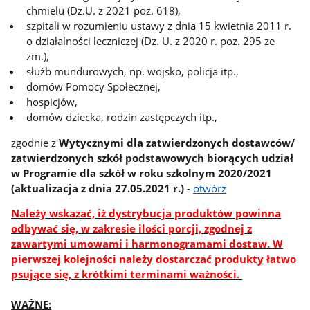
chmielu (Dz.U. z 2021 poz. 618),
szpitali w rozumieniu ustawy z dnia 15 kwietnia 2011 r.
o działalności leczniczej (Dz. U. z 2020 r. poz. 295 ze
zm.),
służb mundurowych, np. wojsko, policja itp.,
domów Pomocy Społecznej,
hospicjów,
domów dziecka, rodzin zastępczych itp.,
zgodnie z
Wytycznymi dla zatwierdzonych dostawców/
zatwierdzonych szkół podstawowych biorących udział
w Programie dla szkół w roku szkolnym 2020/2021
(aktualizacja z dnia 27.05.2021 r.)
-
otwórz
Należy wskazać, iż dystrybucja produktów powinna
odbywać się, w zakresie ilości porcji, zgodnej z
zawartymi umowami i harmonogramami dostaw. W
pierwszej kolejności należy dostarczać produkty łatwo
psujące się, z krótkimi terminami ważności.
WAŻNE: