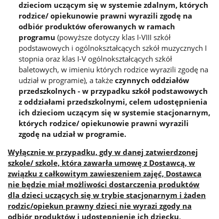
dzieciom uczącym się w systemie zdalnym, których
rodzice/ opiekunowie prawni wyrazili zgodę na
odbiór produktów oferowanych w ramach
programu
(powyższe dotyczy klas I-VIII szkół
podstawowych i ogólnokształcących szkół muzycznych I
stopnia oraz klas I-V ogólnokształcących szkół
baletowych, w imieniu których rodzice wyrazili zgodę na
udział w programie), a także
czynnych oddziałów
przedszkolnych - w przypadku szkół podstawowych
z oddziałami przedszkolnymi, celem udostępnienia
ich dzieciom uczącym się w systemie stacjonarnym,
których rodzice/ opiekunowie prawni wyrazili
zgodę na udział w programie.
Wyłącznie w przypadku, gdy w danej zatwierdzonej
szkole/ szkole, która zawarła umowę z Dostawcą, w
związku z całkowitym zawieszeniem zajęć, Dostawca
nie będzie miał możliwości dostarczenia produktów
dla dzieci uczących się w trybie stacjonarnym i żaden
rodzic/opiekun prawny dzieci nie wyrazi zgody na
odbiór produktów i udostępnienie ich dziecku,