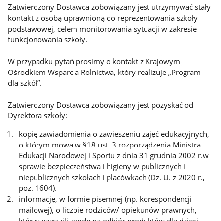
Zatwierdzony Dostawca zobowiązany jest utrzymywać stały
kontakt z osobą uprawnioną do reprezentowania szkoły
podstawowej, celem monitorowania sytuacji w zakresie
funkcjonowania szkoły.
W przypadku pytań prosimy o kontakt z Krajowym
Ośrodkiem Wsparcia Rolnictwa, który realizuje „Program
dla szkół”.
Zatwierdzony Dostawca zobowiązany jest pozyskać od
Dyrektora szkoły:
kopię zawiadomienia o zawieszeniu zajęć edukacyjnych,
o którym mowa w §18 ust. 3 rozporządzenia Ministra
Edukacji Narodowej i Sportu z dnia 31 grudnia 2002 r.w
sprawie bezpieczeństwa i higieny w publicznych i
niepublicznych szkołach i placówkach (Dz. U. z 2020 r.,
poz. 1604).
informację, w formie pisemnej (np. korespondencji
mailowej), o liczbie rodziców/ opiekunów prawnych,
którzy wyrazili zgodę na odbiór produktów dla dzieci