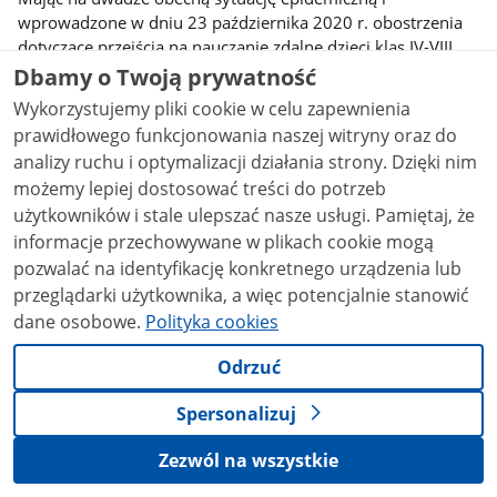
wprowadzone w dniu 23 października 2020 r. obostrzenia
dotyczące przejścia na nauczanie zdalne dzieci klas IV-VIII
szkół podstawowych, ARiMR zwraca się do Dostawców
Dbamy o Twoją prywatność
biorących udział w „Programie dla szkół” o ograniczenie
Wykorzystujemy pliki cookie w celu zapewnienia
ilości zakupywanych produktów wymaganych do realizacji
prawidłowego funkcjonowania naszej witryny oraz do
tego Programu i zabezpieczenie zapasów na realizację
analizy ruchu i optymalizacji działania strony. Dzięki nim
dostaw do klas I-III szkół podstawowych.
możemy lepiej dostosować treści do potrzeb
Ponadto, biorąc pod uwagę obecną sytuację epidemiczną i
użytkowników i stale ulepszać nasze usługi. Pamiętaj, że
zawieszanie częściowe/ całkowite zajęć edukacyjnych z
informacje przechowywane w plikach cookie mogą
powodu rozprzestrzeniania się wirusa COVID-19 Agencja
pozwalać na identyfikację konkretnego urządzenia lub
Restrukturyzacji i Modernizacji Rolnictwa informuje, iż w
przeglądarki użytkownika, a więc potencjalnie stanowić
przypadku braku możliwości dostarczenia do szkół
dane osobowe.
Polityka cookies
produktów, zakupionych w ramach realizacji Programu, z
powodu zamknięcia lub zawieszenia funkcjonowania
Odrzuć
placówki, Dostawcy mają możliwość bezpłatnego
przekazania ich do:
Spersonalizuj
jednostek organizacyjnych, których rejestr prowadzi
Zezwól na wszystkie
Prezes Agencji Restrukturyzacji i Modernizacji Rolnictwa
na podstawie art. 12 ust. 5 ustawy z dnia 19 grudnia