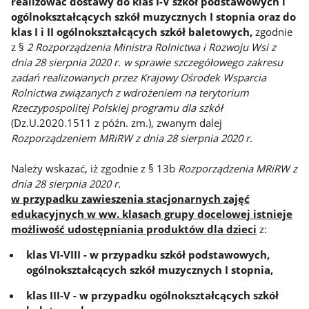
realizować dostawy do klas I-V szkół podstawowych i
ogólnokształcących szkół muzycznych I stopnia oraz do
klas I i II ogólnokształcących szkół baletowych,
zgodnie
z §
2 Rozporządzenia Ministra Rolnictwa i Rozwoju Wsi z
dnia 28 sierpnia 2020 r. w sprawie szczegółowego zakresu
zadań realizowanych przez Krajowy Ośrodek Wsparcia
Rolnictwa związanych z wdrożeniem na terytorium
Rzeczypospolitej Polskiej programu dla szkół
(Dz.U.2020.1511 z późn. zm.), zwanym dalej
Rozporządzeniem MRiRW z dnia 28 sierpnia 2020 r.
Należy wskazać, iż zgodnie z § 13b
Rozporządzenia MRiRW z
dnia 28 sierpnia 2020 r.
w przypadku zawieszenia stacjonarnych zajęć
edukacyjnych w ww. klasach grupy docelowej istnieje
możliwość udostępniania produktów dla dzieci
z:
klas VI-VIII - w przypadku szkół podstawowych,
ogólnokształcących szkół muzycznych I stopnia,
klas III-V - w przypadku ogólnokształcących szkół