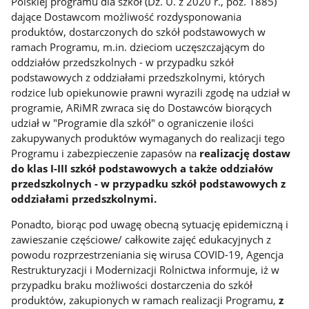
Polskiej programu dla szkół (Dz. U. z 2020 r., poz. 1885)
dające Dostawcom możliwość rozdysponowania
produktów, dostarczonych do szkół podstawowych w
ramach Programu, m.in. dzieciom uczęszczającym do
oddziałów przedszkolnych - w przypadku szkół
podstawowych z oddziałami przedszkolnymi, których
rodzice lub opiekunowie prawni wyrazili zgodę na udział w
programie, ARiMR zwraca się do Dostawców biorących
udział w "Programie dla szkół" o ograniczenie ilości
zakupywanych produktów wymaganych do realizacji tego
Programu i zabezpieczenie zapasów na
realizację dostaw
do klas I-III szkół podstawowych a także oddziałów
przedszkolnych - w przypadku szkół podstawowych z
oddziałami przedszkolnymi.
Ponadto, biorąc pod uwagę obecną sytuację epidemiczną i
zawieszanie częściowe/ całkowite zajęć edukacyjnych z
powodu rozprzestrzeniania się wirusa COVID-19, Agencja
Restrukturyzacji i Modernizacji Rolnictwa informuje, iż w
przypadku braku możliwości dostarczenia do szkół
produktów, zakupionych w ramach realizacji Programu,
z