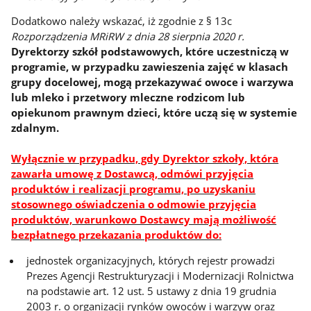
Dodatkowo należy wskazać, iż zgodnie z § 13c
Rozporządzenia MRiRW z dnia 28 sierpnia 2020 r.
Dyrektorzy szkół podstawowych, które uczestniczą w
programie, w przypadku zawieszenia zajęć w klasach
grupy docelowej, mogą przekazywać owoce i warzywa
lub mleko i przetwory mleczne rodzicom lub
opiekunom prawnym dzieci, które uczą się w systemie
zdalnym.
Wyłącznie w przypadku, gdy Dyrektor szkoły, która
zawarła umowę z Dostawcą, odmówi przyjęcia
produktów i realizacji programu, po uzyskaniu
stosownego oświadczenia o odmowie przyjęcia
produktów, warunkowo Dostawcy mają możliwość
bezpłatnego przekazania produktów do:
jednostek organizacyjnych, których rejestr prowadzi
Prezes Agencji Restrukturyzacji i Modernizacji Rolnictwa
na podstawie art. 12 ust. 5 ustawy z dnia 19 grudnia
2003 r. o organizacji rynków owoców i warzyw oraz