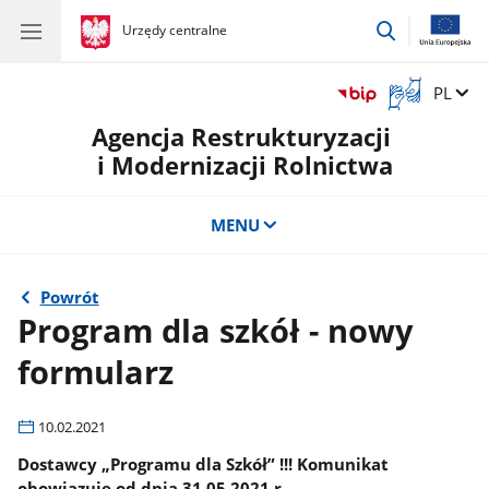
przejdź
gov.pl
Urzędy centralne
gov.pl
Urzędy
do
centralne
wyszukiwar
Otwórz
Zmień 
PL
okno
Agencja Restrukturyzacji
z
tłumaczem
i Modernizacji Rolnictwa
języka
migowego
MENU
Powrót
Program dla szkół - nowy
formularz
10.02.2021
Dostawcy „Programu dla Szkół” !!! Komunikat
obowiązuje od dnia 31.05.2021 r.