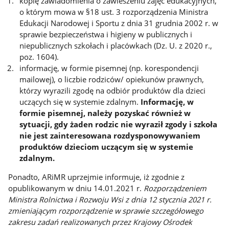
kopię zawiadomienia o zawieszeniu zajęć edukacyjnych,
o którym mowa w §18 ust. 3 rozporządzenia Ministra
Edukacji Narodowej i Sportu z dnia 31 grudnia 2002 r. w
sprawie bezpieczeństwa i higieny w publicznych i
niepublicznych szkołach i placówkach (Dz. U. z 2020 r.,
poz. 1604).
informację, w formie pisemnej (np. korespondencji
mailowej), o liczbie rodziców/ opiekunów prawnych,
którzy wyrazili zgodę na odbiór produktów dla dzieci
uczących się w systemie zdalnym.
Informację, w
formie pisemnej, należy pozyskać również w
sytuacji, gdy żaden rodzic nie wyraził zgody i szkoła
nie jest zainteresowana rozdysponowywaniem
produktów dzieciom uczącym się w systemie
zdalnym.
Ponadto, ARiMR uprzejmie informuje, iż zgodnie z
opublikowanym w dniu 14.01.2021 r.
Rozporządzeniem
Ministra Rolnictwa i Rozwoju Wsi z dnia 12 stycznia 2021 r.
zmieniającym rozporządzenie w sprawie szczegółowego
zakresu zadań realizowanych przez Krajowy Ośrodek