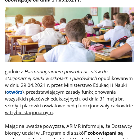
godnie z
Harmonogramem powrotu uczniów do
stacjonarnej nauki w szkołach i placówkach
opublikowanym
w dniu 29.04.2021 r. przez Ministerstwo Edukacji i Nauki
(
otwórz
), przedstawiającym zasady funkcjonowania
wszystkich placówek edukacyjnych,
od dnia 31 maja br.
szkoły i placówki oświatowe będą funkcjonowały całkowicie
w trybie stacjonarnym
.
Mając na uwadze powyższe, ARiMR informuje, że Dostawcy
biorący udział w „Programie dla szkół”
zobowiązani są