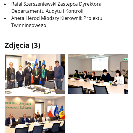
Rafał Szerszeniewski Zastępca Dyrektora
Departamentu Audytu i Kontroli
Aneta Herod Młodszy Kierownik Projektu
Twinningowego.
Zdjęcia (3)
Pokaż
Pokaż
zdjęcie
zdjęcie
1
2
z
z
galerii.
galerii.