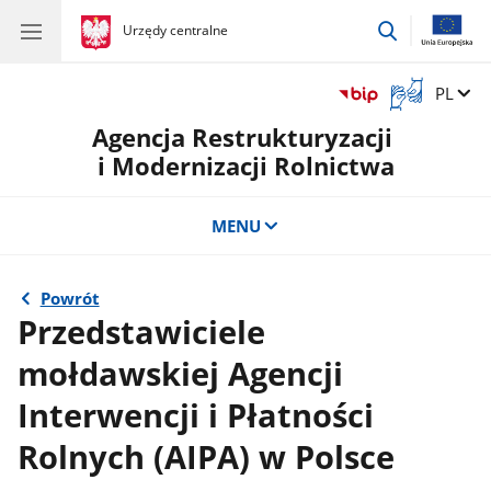
przejdź
gov.pl
Urzędy centralne
gov.pl
Urzędy
do
centralne
wyszukiwar
Otwórz
Zmień 
PL
okno
Agencja Restrukturyzacji
z
tłumaczem
i Modernizacji Rolnictwa
języka
migowego
MENU
Powrót
Przedstawiciele
mołdawskiej Agencji
Interwencji i Płatności
Rolnych (AIPA) w Polsce