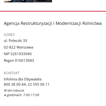
Pokaż
zdjęcie
3
z
stopka
Agencja Restrukturyzacji i Modernizacji Rolnictwa
galerii.
ADRES
ul. Poleczki 33
02-822 Warszawa
NIP 5261933940
Regon 010613083
KONTAKT
Infolinia dla Obywatela
800 38 00 84; 22 595 06 11
W dni robocze
w godzinach: 7:00-17:00