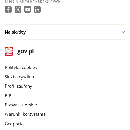
MEDIA SPOŁECZNOŚCIOWE:
Na skróty
stopka
Strona
gov.pl
gov.pl
główna
gov.pl
Polityka cookies
Służba cywilna
Profil zaufany
BIP
Prawa autorskie
Warunki korzystania
Geoportal