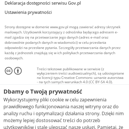
Deklaracja dostępności serwisu Gov.pl
Ustawienia prywatności
Strony dostępne w domenie www.gov.pl mogą zawierać adresy skrzynek
mailowych. Użytkownik korzystający z odnośnika będącego adresem e-
mail zgadza się na przetwarzanie jego danych (adres e-mail oraz
dobrowolnie podanych danych w wiadomości) w celu przesłania
odpowiedzi na przesłane pytania. Szczegóły przetwarzania danych przez
każdą z jednostek znajdują się w ich politykach przetwarzania danych
osobowych.
Treści tekstowe publikowane w serwisie (z
wyłączeniem treści audiowizualnych), są udostępniane
na licencji typu Creative Commons: uznanie autorstwa
- na tych samych warunkach 4.0 (CC BY-SA 4.0).
Materiały audiowizualne, w tym zdjęcia, materiały
Dbamy o Twoją prywatność
audio i wideo, są udostępniane na licencji typu
Creative Commons: uznanie autorstwa użycie
Wykorzystujemy pliki cookie w celu zapewnienia
niekomercyjne - bez utworów zależnych 4.0 (CC BY-
NC-ND 4.0), o ile nie jest to stwierdzone inaczej.
prawidłowego funkcjonowania naszej witryny oraz do
analizy ruchu i optymalizacji działania strony. Dzięki nim
możemy lepiej dostosować treści do potrzeb
użytkowników i stale ulepszać nasze usługi. Pamiętaj, że