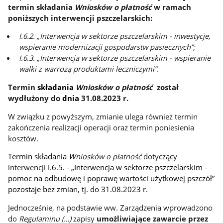
termin składania
Wniosków o płatność
w ramach
poniższych interwencji pszczelarskich:
I.6.2. „Interwencja w sektorze pszczelarskim - inwestycje,
wspieranie modernizacji gospodarstw pasiecznych”;
I.6.3. „Interwencja w sektorze pszczelarskim - wspieranie
walki z warrozą produktami leczniczymi”.
Termin
składania
Wniosków o płatność
został
wydłużony do
dnia
31.08.2023 r.
W związku z powyższym, zmianie ulega również termin
zakończenia realizacji operacji oraz termin poniesienia
kosztów.
Termin składania
W
niosków o płatność
dotyczący
interwencji
I.6.5. - „Interwencja w sektorze pszczelarskim -
pomoc na odbudowę i poprawę wartości użytkowej pszczół”
pozostaje bez zmian, tj. do 31.08.2023 r.
Jednocześnie,
na podstawie ww. Zarządzenia wprowadzono
do
Regulaminu (…)
zapisy
umożliwiające zawarcie przez