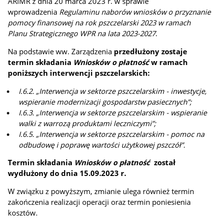
ARiMR z dnia 20 marca 2023 r. w sprawie
wprowadzenia
Regulaminu naborów wniosków o przyznanie
pomocy finansowej na rok pszczelarski 2023 w ramach
Planu Strategicznego WPR na lata 2023-2027
.
Na podstawie ww. Zarządzenia
przedłużony zostaje
termin składania
Wniosków o płatność
w ramach
poniższych interwencji pszczelarskich:
I.6.2. „Interwencja w sektorze pszczelarskim - inwestycje,
wspieranie modernizacji gospodarstw pasiecznych”;
I.6.3. „Interwencja w sektorze pszczelarskim - wspieranie
walki z warrozą produktami leczniczymi”;
I.6.5. „Interwencja w sektorze pszczelarskim - pomoc na
odbudowę i poprawę wartości użytkowej pszczół”.
Termin składania
Wniosków o płatność
został
wydłużony do dnia 15.09.2023 r.
W związku z powyższym, zmianie ulega również termin
zakończenia realizacji operacji oraz termin poniesienia
kosztów.