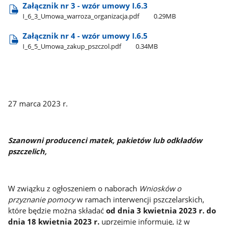
Załącznik nr 3 - wzór umowy I.6.3
I​_6​_3​_Umowa​_warroza​_organizacja.pdf
0.29MB
Załącznik nr 4 - wzór umowy I.6.5
I​_6​_5​_Umowa​_zakup​_pszczol.pdf
0.34MB
27 marca 2023 r.
Szanowni producenci matek, pakietów lub odkładów
pszczelich,
W związku z ogłoszeniem o naborach
Wniosków o
przyznanie pomocy
w ramach interwencji pszczelarskich,
które będzie można składać
od dnia 3 kwietnia 2023 r. do
dnia 18 kwietnia 2023 r.
uprzejmie informuję, iż w