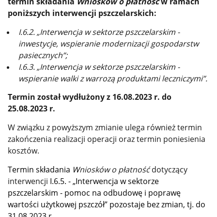
termin składania
W
niosków o płatność
w ramach
poniższych interwencji pszczelarskich:
I.6.2. „Interwencja w sektorze pszczelarskim -
inwestycje, wspieranie modernizacji gospodarstw
pasiecznych”;
I.6.3. „Interwencja w sektorze pszczelarskim -
wspieranie walki z warrozą produktami leczniczymi”.
Termin został wydłużony z 16.08.2023 r. do
25.08.2023 r.
W związku z powyższym zmianie ulega również termin
zakończenia realizacji operacji oraz termin poniesienia
kosztów.
Termin składania
W
niosków o płatność
dotyczący
interwencji
I.6.5. - „Interwencja w sektorze
pszczelarskim - pomoc na odbudowę i poprawę
wartości użytkowej pszczół” pozostaje bez zmian, tj. do
31.08.2023 r.