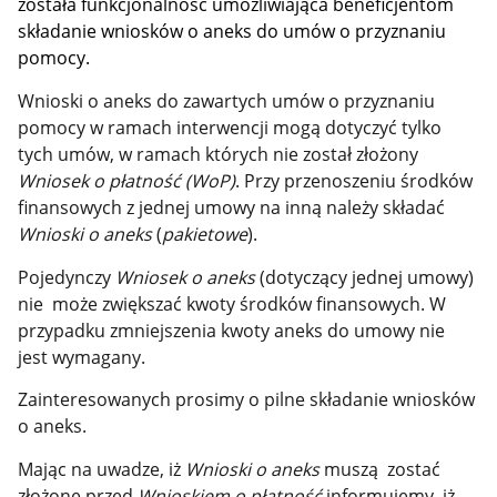
została funkcjonalność umożliwiająca beneficjentom
składanie wniosków o aneks do umów o przyznaniu
pomocy.
Wnioski o aneks do zawartych umów o przyznaniu
pomocy w ramach interwencji mogą dotyczyć tylko
tych umów, w ramach których nie został złożony
Wniosek o płatność (WoP)
. Przy przenoszeniu środków
finansowych z jednej umowy na inną należy składać
Wnioski o aneks
(
pakietowe
).
Pojedynczy
Wniosek o aneks
(dotyczący jednej umowy)
nie może zwiększać kwoty środków finansowych. W
przypadku zmniejszenia kwoty aneks do umowy nie
jest wymagany.
Zainteresowanych prosimy o pilne składanie wniosków
o aneks.
Mając na uwadze, iż
Wnioski o aneks
muszą zostać
złożone przed
Wnioskiem o płatność
informujemy, iż