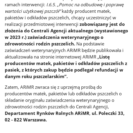
ramach interwencji:
I.6.5. „Pomoc na odbudowę i poprawę
wartości użytkowej pszczół”
każdy producent matek,
pakietów i odkładów pszczelich, chcący uczestniczyć w
realizacji przedmiotowej interwencji
zobowiązany jest do
złożenia do Centrali Agencji
aktualnego (wystawionego
w 2023 r.) zaświadczenia weterynaryjnego o
zdrowotności rodzin pszczelich.
Na podstawie
zaświadczeń weterynaryjnych ARiMR będzie publikowała i
aktualizowała na stronie internetowej ARiMR „
Listę
producentów matek, pakietów i odkładów pszczelich z
pasiek, z których zakup będzie podlegał refundacji w
danym roku pszczelarskim”.
Zatem, ARiMR zwraca się z uprzejmą prośbą do
producentów matek, pakietów lub odkładów pszczelich o
składanie oryginału zaświadczenia weterynaryjnego o
zdrowotności rodzin pszczelich do Centrali Agencji,
Departament Rynków Rolnych ARiMR
,
ul. Poleczki 33,
02 - 822 Warszawa.