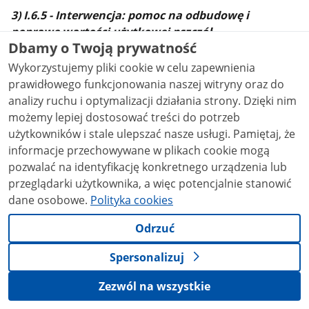
3) I.6.5 - Interwencja: pomoc na odbudowę i
poprawę wartości użytkowej pszczół
Dbamy o Twoją prywatność
Wnioski o przyznanie pomocy można składać na
Wykorzystujemy pliki cookie w celu zapewnienia
realizację operacji, polegających na zakupie:
prawidłowego funkcjonowania naszej witryny oraz do
analizy ruchu i optymalizacji działania strony. Dzięki nim
a) matek pszczelich pochodzących z linii
możemy lepiej dostosować treści do potrzeb
hodowlanych, dla których prowadzone są księgi
użytkowników i stale ulepszać nasze usługi. Pamiętaj, że
lub rejestry, z pasiek hodowlanych, w których
informacje przechowywane w plikach cookie mogą
prowadzona jest ocena przez podmiot
pozwalać na identyfikację konkretnego urządzenia lub
upoważniony przez ministra właściwego do spraw
przeglądarki użytkownika, a więc potencjalnie stanowić
rolnictwa,
dane osobowe.
Polityka cookies
b) odkładów lub pakietów pszczelich z matkami
pszczelimi pochodzącymi z linii hodowlanych, dla
Odrzuć
których prowadzone są księgi i rejestry, z pasiek
Spersonalizuj
hodowlanych, w których prowadzona jest ocena
przez podmiot upoważniony przez ministra
Zezwól na wszystkie
właściwego do spraw rolnictwa,