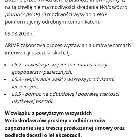
na tą chwilę nie ma możliwości składania
Wniosków o
płatność (WoP).
O możliwości wysyłania WoP
poinformujemy odrębnym komunikatem.
09.08.2023 r.
ARiMR zakończyła proces wystawiania umów w ramach
interwencji pszczelarskich, tj.:
I.6.2 - inwestycje, wspieranie modernizacji
gospodarstw pasiecznych,
I.6.3 - wspieranie walki z warrozą produktami
leczniczymi,
I.6.5 - pomoc na odbudowę i poprawę wartości
użytkowej pszczół.
W związku z powyższym wszystkich
Wnioskodawców prosimy o odbiór umów,
zapoznanie się z treścią przekazanej umowy oraz
podjęcie decyzji o jej akceptacji.