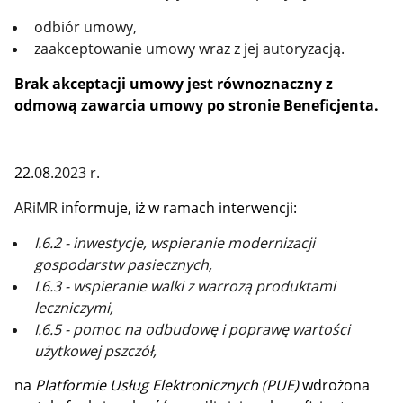
odbiór umowy,
zaakceptowanie umowy wraz z jej autoryzacją.
Brak akceptacji umowy jest równoznaczny z
odmową zawarcia umowy po stronie Beneficjenta.
22
.0
8
.2023 r.
ARiMR
informuje, iż w ramach interwencji
:
I.6.2 - inwestycje, wspieranie modernizacji
gospodarstw pasiecznych,
I.6.3 - wspieranie walki z warrozą produktami
leczniczymi,
I.6.5 - pomoc na odbudowę i poprawę wartości
użytkowej pszczół,
na
Platformie Usług Elektronicznych (PUE)
wdrożona