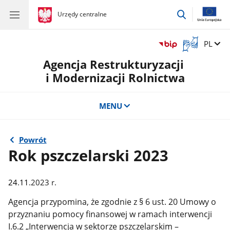
przejdź
gov.pl
Urzędy centralne
gov.pl
Urzędy
do
centralne
wyszukiwar
Otwórz
Zmień 
PL
okno
Agencja Restrukturyzacji
z
tłumaczem
i Modernizacji Rolnictwa
języka
migowego
MENU
Powrót
Rok pszczelarski 2023
24
.
11
.2023 r.
Agencja przypomina, że zgodnie z § 6 ust. 20 Umowy o
przyznaniu pomocy finansowej w ramach interwencji
I.6.2 „Interwencja w sektorze pszczelarskim –