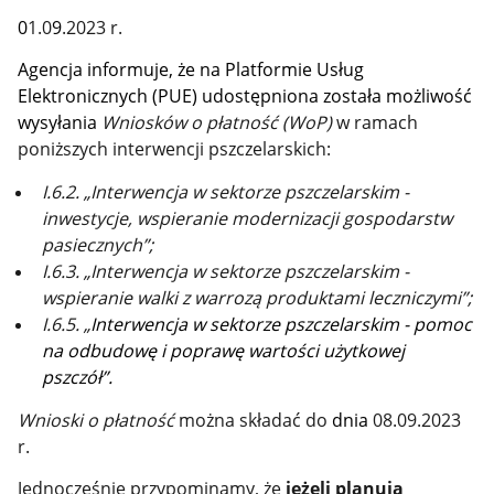
0
1.0
9
.2023 r.
Agencja informuje, że na Platformie Usług
Elektronicznych (PUE) udostępniona została możliwość
wysyłania
Wniosków o płatność (WoP)
w ramach
poniższych interwencji pszczelarskich:
I.6.2. „Interwencja w sektorze pszczelarskim -
inwestycje, wspieranie modernizacji gospodarstw
pasiecznych”;
I.6.3. „Interwencja w sektorze pszczelarskim -
wspieranie walki z warrozą produktami leczniczymi”;
I.6.5. „
Interwencja w sektorze pszczelarskim - pomoc
na odbudowę i poprawę wartości użytkowej
pszczół”.
Wnioski o płatność
można składać do
dnia
08.09.2023
r.
Jednocześnie przypominamy, że
jeżeli planują