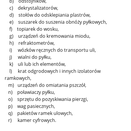
b) odstojników,
c) dekrystalizatorów,
d) stołów do odsklepiania plastrów,
e) suszarek do suszenia obnóży pyłkowych,
f) topiarek do wosku,
g) urządzeń do kremowania miodu,
h) refraktometrów,
i) wózków ręcznych do transportu uli,
j) wialni do pyłku,
k) uli lub ich elementów,
l) krat odgrodowych i innych izolatorów
ramkowych,
m) urządzeń do omiatania pszczół,
n) poławiaczy pyłku,
o) sprzętu do pozyskiwania pierzgi,
p) wag pasiecznych,
q) pakietów ramek ulowych,
r) kamer cyfrowych.