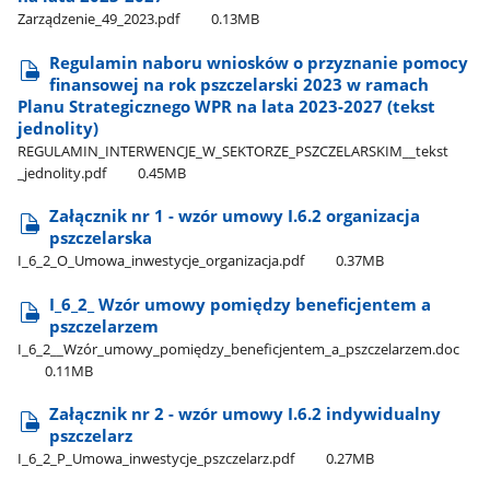
Zarządzenie​_49​_2023.pdf
0.13MB
Regulamin naboru wniosków o przyznanie pomocy
finansowej na rok pszczelarski 2023 w ramach
Planu Strategicznego WPR na lata 2023-2027 (tekst
jednolity)
REGULAMIN​_INTERWENCJE​_W​_SEKTORZE​_PSZCZELARSKIM​_​_tekst​
_jednolity.pdf
0.45MB
Załącznik nr 1 - wzór umowy I.6.2 organizacja
pszczelarska
I​_6​_2​_O​_Umowa​_inwestycje​_organizacja.pdf
0.37MB
I​_6​_2​_ Wzór umowy pomiędzy beneficjentem a
pszczelarzem
I​_6​_2​_​_Wzór​_umowy​_pomiędzy​_beneficjentem​_a​_pszczelarzem.doc
0.11MB
Załącznik nr 2 - wzór umowy I.6.2 indywidualny
pszczelarz
I​_6​_2​_P​_Umowa​_inwestycje​_pszczelarz.pdf
0.27MB