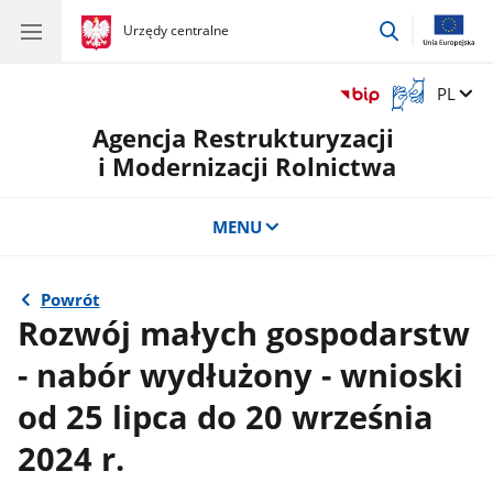
przejdź
gov.pl
Urzędy centralne
gov.pl
Urzędy
do
centralne
wyszukiwar
Otwórz
Zmień 
PL
okno
Agencja Restrukturyzacji
z
tłumaczem
i Modernizacji Rolnictwa
języka
migowego
MENU
Powrót
Rozwój małych gospodarstw
- nabór wydłużony - wnioski
od 25 lipca do 20 września
2024 r.