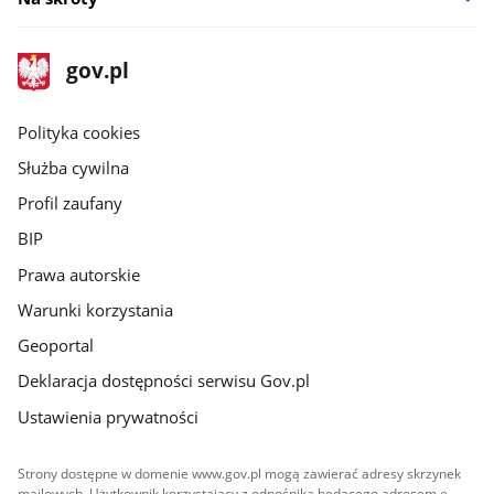
stopka
Strona
gov.pl
gov.pl
główna
gov.pl
Polityka cookies
Służba cywilna
Profil zaufany
BIP
Prawa autorskie
Warunki korzystania
Geoportal
Deklaracja dostępności serwisu Gov.pl
Ustawienia prywatności
Strony dostępne w domenie www.gov.pl mogą zawierać adresy skrzynek
mailowych. Użytkownik korzystający z odnośnika będącego adresem e-