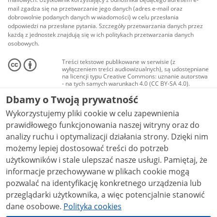
mail zgadza się na przetwarzanie jego danych (adres e-mail oraz
dobrowolnie podanych danych w wiadomości) w celu przesłania
odpowiedzi na przesłane pytania. Szczegóły przetwarzania danych przez
każdą z jednostek znajdują się w ich politykach przetwarzania danych
osobowych.
Treści tekstowe publikowane w serwisie (z
wyłączeniem treści audiowizualnych), są udostępniane
na licencji typu Creative Commons: uznanie autorstwa
- na tych samych warunkach 4.0 (CC BY-SA 4.0).
Materiały audiowizualne, w tym zdjęcia, materiały
Dbamy o Twoją prywatność
audio i wideo, są udostępniane na licencji typu
Creative Commons: uznanie autorstwa użycie
Wykorzystujemy pliki cookie w celu zapewnienia
niekomercyjne - bez utworów zależnych 4.0 (CC BY-
NC-ND 4.0), o ile nie jest to stwierdzone inaczej.
prawidłowego funkcjonowania naszej witryny oraz do
analizy ruchu i optymalizacji działania strony. Dzięki nim
możemy lepiej dostosować treści do potrzeb
użytkowników i stale ulepszać nasze usługi. Pamiętaj, że
informacje przechowywane w plikach cookie mogą
pozwalać na identyfikację konkretnego urządzenia lub
przeglądarki użytkownika, a więc potencjalnie stanowić
dane osobowe.
Polityka cookies