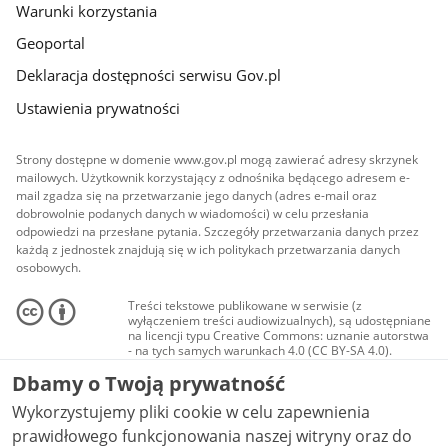
Warunki korzystania
Geoportal
Deklaracja dostępności serwisu Gov.pl
Ustawienia prywatności
Strony dostępne w domenie www.gov.pl mogą zawierać adresy skrzynek
mailowych. Użytkownik korzystający z odnośnika będącego adresem e-
mail zgadza się na przetwarzanie jego danych (adres e-mail oraz
dobrowolnie podanych danych w wiadomości) w celu przesłania
odpowiedzi na przesłane pytania. Szczegóły przetwarzania danych przez
każdą z jednostek znajdują się w ich politykach przetwarzania danych
osobowych.
Treści tekstowe publikowane w serwisie (z
wyłączeniem treści audiowizualnych), są udostępniane
na licencji typu Creative Commons: uznanie autorstwa
- na tych samych warunkach 4.0 (CC BY-SA 4.0).
Materiały audiowizualne, w tym zdjęcia, materiały
Dbamy o Twoją prywatność
audio i wideo, są udostępniane na licencji typu
Creative Commons: uznanie autorstwa użycie
Wykorzystujemy pliki cookie w celu zapewnienia
niekomercyjne - bez utworów zależnych 4.0 (CC BY-
NC-ND 4.0), o ile nie jest to stwierdzone inaczej.
prawidłowego funkcjonowania naszej witryny oraz do