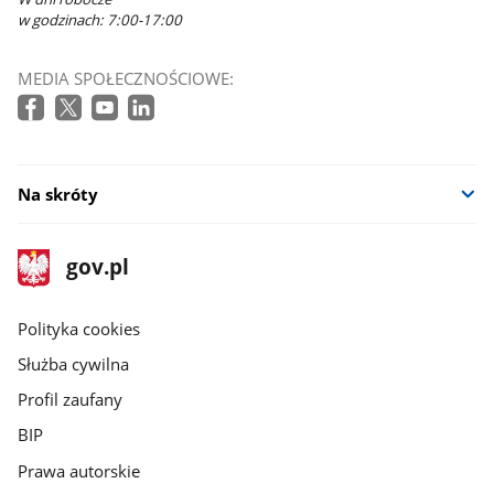
w godzinach: 7:00-17:00
MEDIA SPOŁECZNOŚCIOWE:
Na skróty
stopka
Strona
gov.pl
gov.pl
główna
gov.pl
Polityka cookies
Służba cywilna
Profil zaufany
BIP
Prawa autorskie