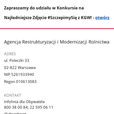
Zapraszamy do udziału w Konkursie na
Najładniejsze Zdjęcie #SzczepimySię z KGW! -
otwórz
stopka
Agencja Restrukturyzacji i Modernizacji Rolnictwa
ADRES
ul. Poleczki 33
02-822 Warszawa
NIP 5261933940
Regon 010613083
KONTAKT
Infolinia dla Obywatela
800 38 00 84; 22 595 06 11
W dni robocze