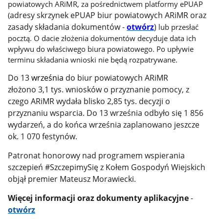
powiatowych ARiMR, za pośrednictwem platformy ePUAP
adresy skrzynek ePUAP biur powiatowych ARiMR oraz
(
zasady składania dokumentów -
otwórz
)
lub przesłać
pocztą. O dacie złożenia dokumentów decyduje data ich
wpływu do właściwego biura powiatowego. Po upływie
terminu składania wnioski nie będą rozpatrywane.
Do 13
września
do biur powiatowych ARiMR
złożono 3,1 tys. wniosków o przyznanie pomocy, z
czego ARiMR wydała blisko 2,85 tys. decyzji o
przyznaniu wsparcia. Do 13 września odbyło się 1 856
wydarzeń, a do końca września zaplanowano jeszcze
ok. 1 070 festynów.
Patronat honorowy nad programem wspierania
szczepień #SzczepimySię z Kołem Gospodyń Wiejskich
objął premier Mateusz Morawiecki.
Więcej informacji oraz dokumenty aplikacyjne
-
otwórz