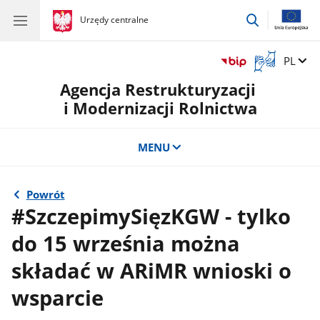
przejdź
gov.pl
Urzędy centralne
gov.pl
Urzędy
do
centralne
wyszukiwar
Otwórz
Zmień 
PL
okno
Agencja Restrukturyzacji
z
tłumaczem
i Modernizacji Rolnictwa
języka
migowego
MENU
Powrót
#SzczepimySięzKGW - tylko
do 15 września można
składać w ARiMR wnioski o
wsparcie