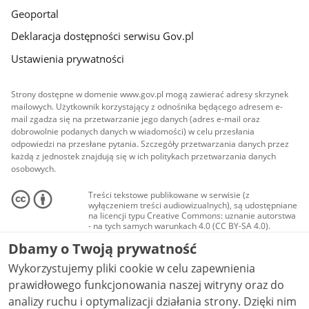
Geoportal
Deklaracja dostępności serwisu Gov.pl
Ustawienia prywatności
Strony dostępne w domenie www.gov.pl mogą zawierać adresy skrzynek
mailowych. Użytkownik korzystający z odnośnika będącego adresem e-
mail zgadza się na przetwarzanie jego danych (adres e-mail oraz
dobrowolnie podanych danych w wiadomości) w celu przesłania
odpowiedzi na przesłane pytania. Szczegóły przetwarzania danych przez
każdą z jednostek znajdują się w ich politykach przetwarzania danych
osobowych.
Treści tekstowe publikowane w serwisie (z
wyłączeniem treści audiowizualnych), są udostępniane
na licencji typu Creative Commons: uznanie autorstwa
- na tych samych warunkach 4.0 (CC BY-SA 4.0).
Materiały audiowizualne, w tym zdjęcia, materiały
Dbamy o Twoją prywatność
audio i wideo, są udostępniane na licencji typu
Creative Commons: uznanie autorstwa użycie
Wykorzystujemy pliki cookie w celu zapewnienia
niekomercyjne - bez utworów zależnych 4.0 (CC BY-
NC-ND 4.0), o ile nie jest to stwierdzone inaczej.
prawidłowego funkcjonowania naszej witryny oraz do
analizy ruchu i optymalizacji działania strony. Dzięki nim