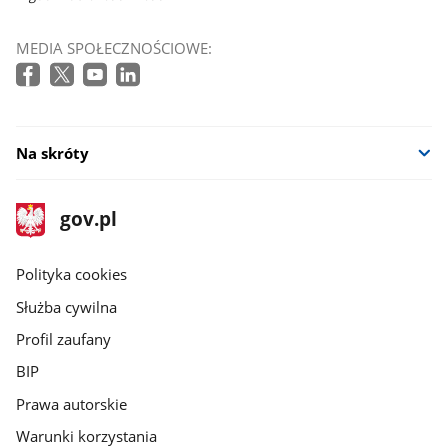
MEDIA SPOŁECZNOŚCIOWE:
Na skróty
stopka
Strona
gov.pl
gov.pl
główna
gov.pl
Polityka cookies
Służba cywilna
Profil zaufany
BIP
Prawa autorskie
Warunki korzystania