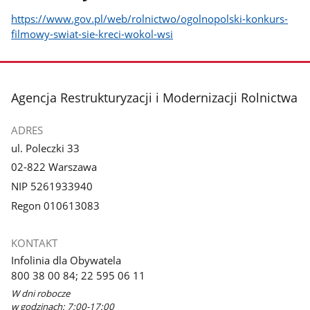
https://www.gov.pl/web/rolnictwo/ogolnopolski-konkurs-
filmowy-swiat-sie-kreci-wokol-wsi
stopka
Agencja Restrukturyzacji i Modernizacji Rolnictwa
ADRES
ul. Poleczki 33
02-822 Warszawa
NIP 5261933940
Regon 010613083
KONTAKT
Infolinia dla Obywatela
800 38 00 84; 22 595 06 11
W dni robocze
w godzinach: 7:00-17:00