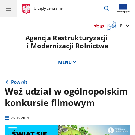
przejdź
gov.pl
Urzędy centralne
gov.pl
Urzędy
do
centralne
wyszukiwar
Otwórz
Zmień 
PL
okno
Agencja Restrukturyzacji
z
tłumaczem
i Modernizacji Rolnictwa
języka
migowego
MENU
Powrót
Weź udział w ogólnopolskim
konkursie filmowym
26.05.2021