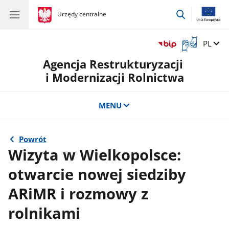
przejdź
gov.pl
Urzędy centralne
gov.pl
Urzędy
do
centralne
wyszukiwar
Otwórz
Zmień 
PL
okno
Agencja Restrukturyzacji
z
tłumaczem
i Modernizacji Rolnictwa
języka
migowego
MENU
Powrót
Wizyta w Wielkopolsce:
otwarcie nowej siedziby
ARiMR i rozmowy z
rolnikami