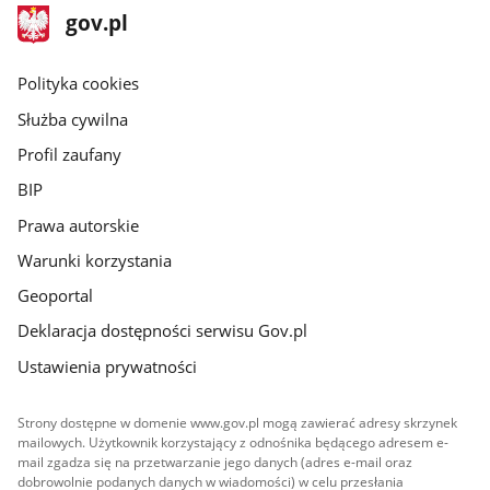
stopka
Strona
gov.pl
gov.pl
główna
gov.pl
Polityka cookies
Służba cywilna
Profil zaufany
BIP
Prawa autorskie
Warunki korzystania
Geoportal
Deklaracja dostępności serwisu Gov.pl
Ustawienia prywatności
Strony dostępne w domenie www.gov.pl mogą zawierać adresy skrzynek
mailowych. Użytkownik korzystający z odnośnika będącego adresem e-
mail zgadza się na przetwarzanie jego danych (adres e-mail oraz
dobrowolnie podanych danych w wiadomości) w celu przesłania