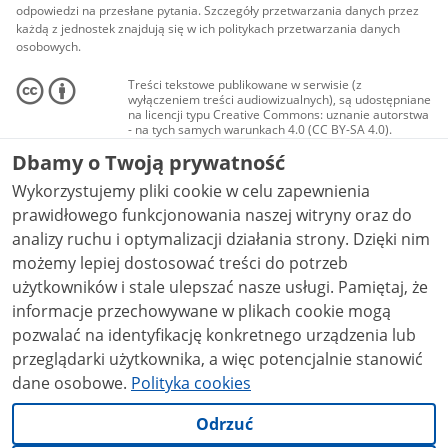
odpowiedzi na przesłane pytania. Szczegóły przetwarzania danych przez
każdą z jednostek znajdują się w ich politykach przetwarzania danych
osobowych.
Treści tekstowe publikowane w serwisie (z
wyłączeniem treści audiowizualnych), są udostępniane
na licencji typu Creative Commons: uznanie autorstwa
- na tych samych warunkach 4.0 (CC BY-SA 4.0).
Materiały audiowizualne, w tym zdjęcia, materiały
Dbamy o Twoją prywatność
audio i wideo, są udostępniane na licencji typu
Creative Commons: uznanie autorstwa użycie
Wykorzystujemy pliki cookie w celu zapewnienia
niekomercyjne - bez utworów zależnych 4.0 (CC BY-
NC-ND 4.0), o ile nie jest to stwierdzone inaczej.
prawidłowego funkcjonowania naszej witryny oraz do
analizy ruchu i optymalizacji działania strony. Dzięki nim
możemy lepiej dostosować treści do potrzeb
użytkowników i stale ulepszać nasze usługi. Pamiętaj, że
informacje przechowywane w plikach cookie mogą
pozwalać na identyfikację konkretnego urządzenia lub
przeglądarki użytkownika, a więc potencjalnie stanowić
dane osobowe.
Polityka cookies
Odrzuć