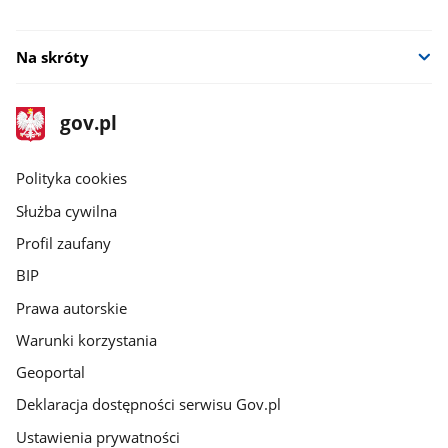
Na skróty
stopka
Strona
gov.pl
gov.pl
główna
gov.pl
Polityka cookies
Służba cywilna
Profil zaufany
BIP
Prawa autorskie
Warunki korzystania
Geoportal
Deklaracja dostępności serwisu Gov.pl
Ustawienia prywatności