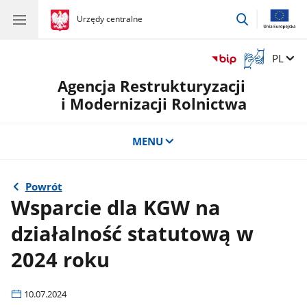
przejdź
gov.pl
Urzędy centralne
gov.pl
Urzędy
do
centralne
wyszukiwar
Otwórz
Zmień 
PL
okno
Agencja Restrukturyzacji
z
tłumaczem
i Modernizacji Rolnictwa
języka
migowego
MENU
Powrót
Wsparcie dla KGW na
działalność statutową w
2024 roku
10.07.2024