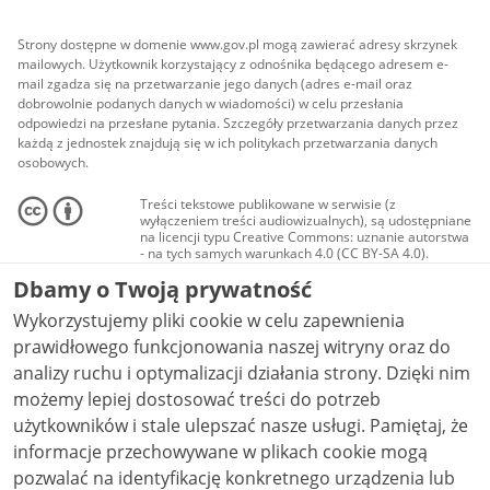
Strony dostępne w domenie www.gov.pl mogą zawierać adresy skrzynek
mailowych. Użytkownik korzystający z odnośnika będącego adresem e-
mail zgadza się na przetwarzanie jego danych (adres e-mail oraz
dobrowolnie podanych danych w wiadomości) w celu przesłania
odpowiedzi na przesłane pytania. Szczegóły przetwarzania danych przez
każdą z jednostek znajdują się w ich politykach przetwarzania danych
osobowych.
Treści tekstowe publikowane w serwisie (z
wyłączeniem treści audiowizualnych), są udostępniane
na licencji typu Creative Commons: uznanie autorstwa
- na tych samych warunkach 4.0 (CC BY-SA 4.0).
Materiały audiowizualne, w tym zdjęcia, materiały
Dbamy o Twoją prywatność
audio i wideo, są udostępniane na licencji typu
Creative Commons: uznanie autorstwa użycie
Wykorzystujemy pliki cookie w celu zapewnienia
niekomercyjne - bez utworów zależnych 4.0 (CC BY-
NC-ND 4.0), o ile nie jest to stwierdzone inaczej.
prawidłowego funkcjonowania naszej witryny oraz do
analizy ruchu i optymalizacji działania strony. Dzięki nim
możemy lepiej dostosować treści do potrzeb
użytkowników i stale ulepszać nasze usługi. Pamiętaj, że
informacje przechowywane w plikach cookie mogą
pozwalać na identyfikację konkretnego urządzenia lub