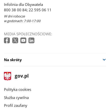
Infolinia dla Obywatela
800 38 00 84; 22 595 06 11
W dni robocze
w godzinach: 7:00-17:00
MEDIA SPOŁECZNOŚCIOWE:
Na skróty
stopka
Strona
gov.pl
gov.pl
główna
gov.pl
Polityka cookies
Służba cywilna
Profil zaufany