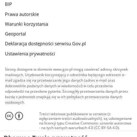
BIP
Prawa autorskie
Warunki korzystania
Geoportal
Deklaracja dostępności serwisu Gov.pl
Ustawienia prywatności
Strony dostępne w domenie www.gov.pl mogą zawierać adresy skrzynek
mailowych. Użytkownik korzystający z odnośnika będącego adresem e-
mail zgadza się na przetwarzanie jego danych (adres e-mail oraz
dobrowolnie podanych danych w wiadomości) w celu przesłania
odpowiedzi na przesłane pytania. Szczegóły przetwarzania danych przez
każdą z jednostek znajdują się w ich politykach przetwarzania danych
osobowych.
Treści tekstowe publikowane w serwisie (z
wyłączeniem treści audiowizualnych), są udostępniane
na licencji typu Creative Commons: uznanie autorstwa
- na tych samych warunkach 4.0 (CC BY-SA 4.0).
Materiały audiowizualne, w tym zdjęcia, materiały
audio i wideo, są udostępniane na licencji typu