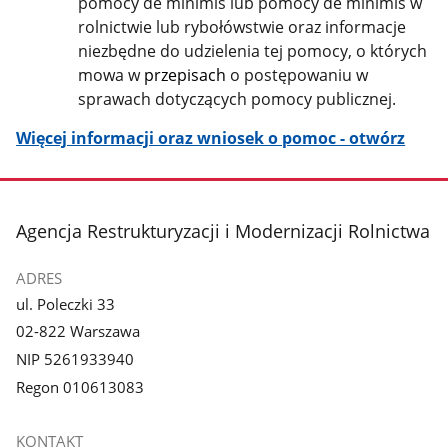
pomocy de minimis lub pomocy de minimis w
rolnictwie lub rybołówstwie oraz informacje
niezbędne do udzielenia tej pomocy, o których
mowa w
przepisach
o postępowaniu w
sprawach dotyczących pomocy publicznej.
Więcej informacji oraz wniosek o pomoc - otwórz
stopka
Agencja Restrukturyzacji i Modernizacji Rolnictwa
ADRES
ul. Poleczki 33
02-822 Warszawa
NIP 5261933940
Regon 010613083
KONTAKT