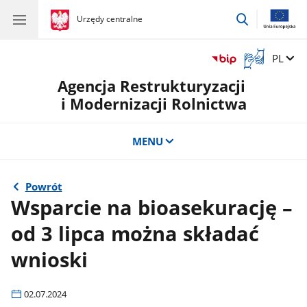
przejdź
gov.pl
Urzędy centralne
gov.pl
Urzędy
do
centralne
wyszukiwar
Otwórz
Zmień 
PL
okno
Agencja Restrukturyzacji
z
tłumaczem
i Modernizacji Rolnictwa
języka
migowego
MENU
Powrót
Wsparcie na bioasekurację –
od 3 lipca można składać
wnioski
02.07.2024