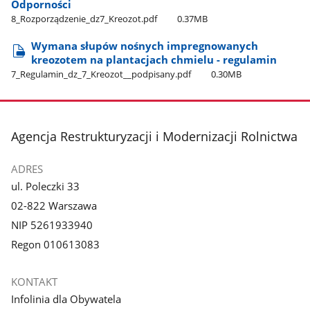
Odporności
8​_Rozporządzenie​_dz7​_Kreozot.pdf
0.37MB
Wymana słupów nośnych impregnowanych
kreozotem na plantacjach chmielu - regulamin
7​_Regulamin​_dz​_7​_Kreozot​_​_podpisany.pdf
0.30MB
stopka
Agencja Restrukturyzacji i Modernizacji Rolnictwa
ADRES
ul. Poleczki 33
02-822 Warszawa
NIP 5261933940
Regon 010613083
KONTAKT
Infolinia dla Obywatela