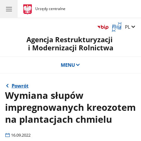
gov.pl
Urzędy centralne
gov.pl
Urzędy
centralne
Otwórz
Zmień 
PL
okno
Agencja Restrukturyzacji
z
tłumaczem
i Modernizacji Rolnictwa
języka
migowego
MENU
Powrót
Wymiana słupów
impregnowanych kreozotem
na plantacjach chmielu
16.09.2022