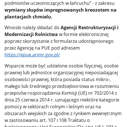
podmiotów uczestniczących w łańcuchu” - z zakresu
wymiany słupów impregnowanych kreozotem na
plantacjach chmielu.
Wnioski należy składać do
Agencji Restrukturyzacji i
Modernizacji Rolnictwa
w formie elektronicznej
poprzez skorzystanie z formularza udostępnionego
przez Agencję na PUE pod adresem
https://epue.arimr.gov.pl/
Wsparcie może być udzielone osobie fizycznej, osobie
prawnej lub jednostce organizacyjnej nieposiadającej
osobowości prawnej, która posiada status mikro-,
małego lub średniego przedsiębiorstwa w rozumieniu
przepisów rozporządzenia Komisji (UE) nr 702/2014 z
dnia 25 czerwca 2014 r. uznającego niektóre kategorie
pomocy w sektorach rolnym i leśnym oraz na
obszarach wiejskich za zgodne z rynkiem wewnętrznym
w zastosowaniu art. 107 i 108 Traktatu o
funkcjonowaniu Unii Europejskiej (Dz. Urz. UE L 193 z