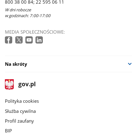
800 38 00 84; 22 595 06 11
W dni robocze
w godzinach: 7:00-17:00
MEDIA SPOŁECZNOŚCIOWE:
Na skróty
stopka
Strona
gov.pl
gov.pl
główna
gov.pl
Polityka cookies
Służba cywilna
Profil zaufany
BIP