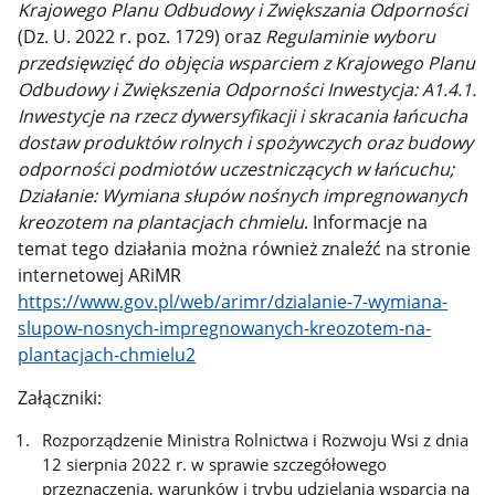
Krajowego Planu Odbudowy i Zwiększania Odporności
(Dz. U. 2022 r. poz. 1729) oraz
Regulaminie wyboru
przedsięwzięć do objęcia wsparciem z Krajowego Planu
Odbudowy i Zwiększenia Odporności Inwestycja: A1.4.1.
Inwestycje na rzecz dywersyfikacji i skracania łańcucha
dostaw produktów rolnych i spożywczych oraz budowy
odporności podmiotów uczestniczących w łańcuchu;
Działanie: Wymiana słupów nośnych impregnowanych
kreozotem na plantacjach chmielu
. Informacje na
temat tego działania można również znaleźć na stronie
internetowej ARiMR
https://www.gov.pl/web/arimr/dzialanie-7-wymiana-
slupow-nosnych-impregnowanych-kreozotem-na-
plantacjach-chmielu2
Załączniki:
Rozporządzenie Ministra Rolnictwa i Rozwoju Wsi z dnia
12 sierpnia 2022 r. w sprawie szczegółowego
przeznaczenia, warunków i trybu udzielania wsparcia na