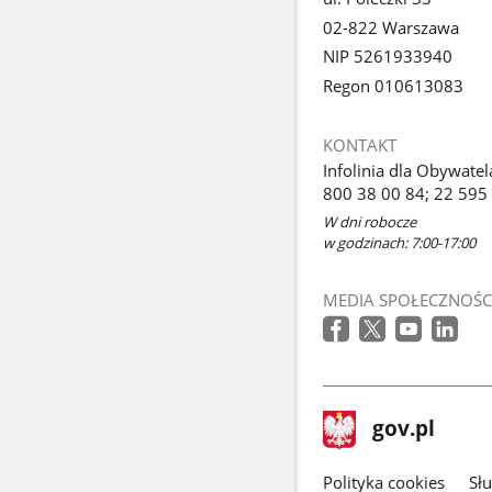
02-822 Warszawa
NIP 5261933940
Regon 010613083
KONTAKT
Infolinia dla Obywatel
800 38 00 84; 22 595
W dni robocze
w godzinach: 7:00-17:00
MEDIA SPOŁECZNOŚC
stopka
Strona
gov.pl
gov.pl
główna
gov.pl
Polityka cookies
Sł