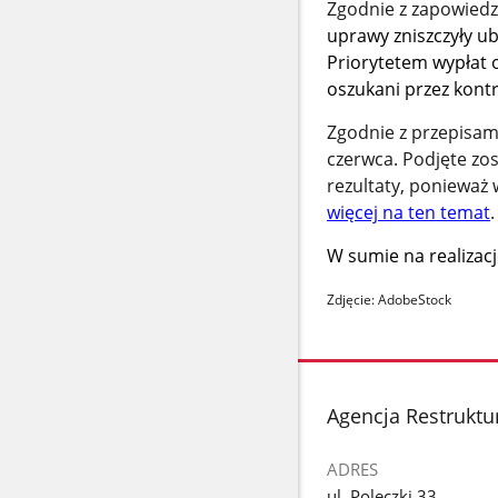
Zgodnie z zapowiedzi
uprawy zniszczyły u
Priorytetem wypłat ob
oszukani przez kon
Zgodnie z przepisa
czerwca. Podjęte zos
rezultaty, ponieważ 
więcej na ten temat
.
W sumie na realizacj
Zdjęcie: AdobeStock
stopka
Agencja Restruktur
ADRES
ul. Poleczki 33