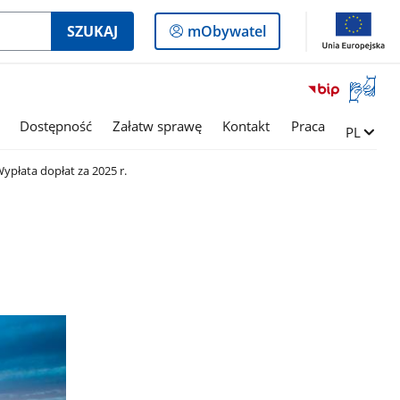
Logowanie
SZUKAJ
mObywatel
do
panelu
Otwórz
okno
z
Dostępność
Załatw sprawę
Kontakt
Praca
Zmień ję
PL
tłumac
języka
ypłata dopłat za 2025 r.
migowe