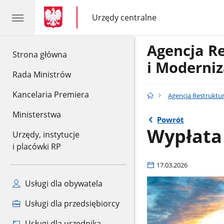
gov.pl
gov.pl
Urzędy centralne
gov.pl
Urzędy
centralne
Agencja R
gov.pl
Strona główna
i Moderniz
Rada Ministrów
Kancelaria Premiera
Agencja Restruktur
Ministerstwa
Powrót
Wypłata 
Urzędy, instytucje
i placówki RP
17.03.2026
Usługi dla obywatela
Usługi dla przedsiębiorcy
Usługi dla urzędnika