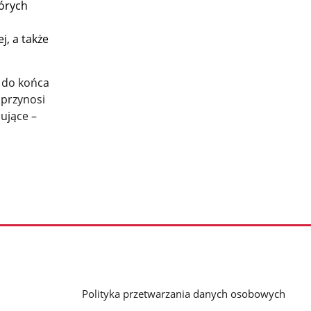
órych
j, a także
 do końca
 przynosi
nujące –
Polityka przetwarzania danych osobowych