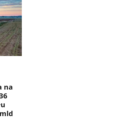
a na
,36
łu
 mld