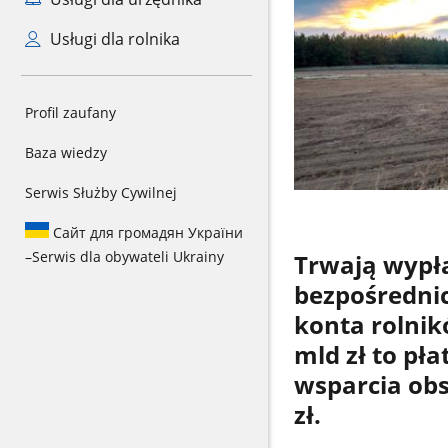
Usługi dla rolnika
Profil zaufany
Baza wiedzy
Serwis Służby Cywilnej
Сайт для громадян України
–
Serwis dla obywateli Ukrainy
Trwają wypł
bezpośrednic
konta rolnikó
mld zł to pł
wsparcia ob
zł.