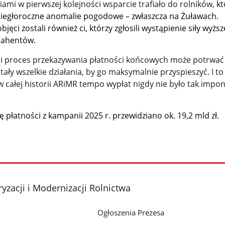
ami w pierwszej kolejności wsparcie trafiało do rolników,
kt
biegłoroczne anomalie pogodowe – zwłaszcza na Żuławach.
jęci zostali również ci, którzy zgłosili wystąpienie siły wyższe
trahentów.
mi proces przekazywania płatności końcowych może potrwać
tały wszelkie działania, by go maksymalnie przyspieszyć. I to
w całej historii ARiMR tempo wypłat nigdy nie było tak impo
ę płatności z kampanii 2025 r. przewidziano ok. 19,2 mld zł.
yzacji i Modernizacji Rolnictwa
Ogłoszenia Prezesa