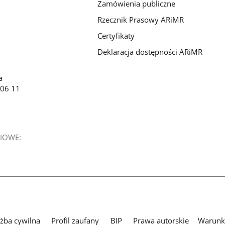
Zamówienia publiczne
Rzecznik Prasowy ARiMR
Certyfikaty
Deklaracja dostępności ARiMR
a
 06 11
IOWE:
użba cywilna
Profil zaufany
BIP
Prawa autorskie
Warunki