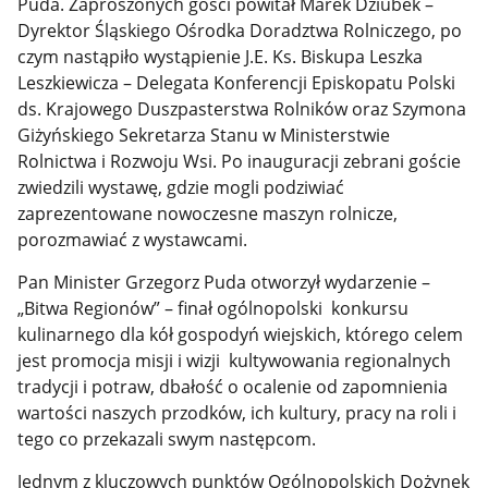
Puda. Zaproszonych gości powitał Marek Dziubek –
Dyrektor Śląskiego Ośrodka Doradztwa Rolniczego, po
czym nastąpiło wystąpienie J.E. Ks. Biskupa Leszka
Leszkiewicza – Delegata Konferencji Episkopatu Polski
ds. Krajowego Duszpasterstwa Rolników oraz Szymona
Giżyńskiego Sekretarza Stanu w Ministerstwie
Rolnictwa i Rozwoju Wsi. Po inauguracji zebrani goście
zwiedzili wystawę, gdzie mogli podziwiać
zaprezentowane nowoczesne maszyn rolnicze,
porozmawiać z wystawcami.
Pan Minister Grzegorz Puda otworzył wydarzenie –
„Bitwa Regionów” – finał ogólnopolski konkursu
kulinarnego dla kół gospodyń wiejskich, którego celem
jest promocja misji i wizji kultywowania regionalnych
tradycji i potraw, dbałość o ocalenie od zapomnienia
wartości naszych przodków, ich kultury, pracy na roli i
tego co przekazali swym następcom.
Jednym z kluczowych punktów Ogólnopolskich Dożynek