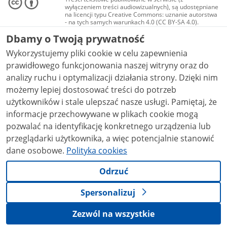
wyłączeniem treści audiowizualnych), są udostępniane
na licencji typu Creative Commons: uznanie autorstwa
- na tych samych warunkach 4.0 (CC BY-SA 4.0).
Materiały audiowizualne, w tym zdjęcia, materiały
Dbamy o Twoją prywatność
audio i wideo, są udostępniane na licencji typu
Creative Commons: uznanie autorstwa użycie
Wykorzystujemy pliki cookie w celu zapewnienia
niekomercyjne - bez utworów zależnych 4.0 (CC BY-
NC-ND 4.0), o ile nie jest to stwierdzone inaczej.
prawidłowego funkcjonowania naszej witryny oraz do
analizy ruchu i optymalizacji działania strony. Dzięki nim
możemy lepiej dostosować treści do potrzeb
użytkowników i stale ulepszać nasze usługi. Pamiętaj, że
informacje przechowywane w plikach cookie mogą
pozwalać na identyfikację konkretnego urządzenia lub
przeglądarki użytkownika, a więc potencjalnie stanowić
dane osobowe.
Polityka cookies
Odrzuć
Spersonalizuj
Zezwól na wszystkie