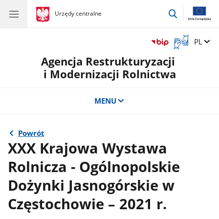
przejdź
gov.pl
Urzędy centralne
gov.pl
Urzędy
do
centralne
wyszukiwar
Otwórz
Zmień 
PL
okno
Agencja Restrukturyzacji
z
tłumaczem
i Modernizacji Rolnictwa
języka
migowego
MENU
Powrót
XXX Krajowa Wystawa
Rolnicza - Ogólnopolskie
Dożynki Jasnogórskie w
Częstochowie – 2021 r.