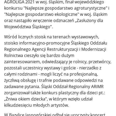
AGROLIGA 2021 w woj. śląskim, finał wojewódzkiego
konkursu "Najlepsze gospodarstwo agroturystyczne" i
"Najlepsze gospodarstwo ekologiczne" w woj. śląskim
oraz nastąpiło wręczenie odznaczeń „Zasłużony dla
Województwa Śląskiego”.
Wśród licznych stoisk na terenach wystawowych,
stoisko informacyjno-promocyjne Śląskiego Oddziału
Regionalnego Agencji Restrukturyzacji i Modernizacji
Rolnictwa cieszyło się bardzo dużym
zainteresowaniem, odwiedzający je rolnicy, przetwórcy,
pozostali uczestnicy wystawy i goście - nierzadko z
całymi rodzinami - mogli liczyć na profesjonalną,
życzliwą obsługę i trafnie podawane odpowiedzi na
zadawane pytania. Śląski Oddział Regionalny ARiMR
zorganizował także konkurs plastyczny dla dzieci pt.:
„Żniwa okiem dziecka”, w którym wzięło udział
kilkudziesięciu młodych artystów.
W Bazylice Jasnogórskiej odbył się uroczysty koncert