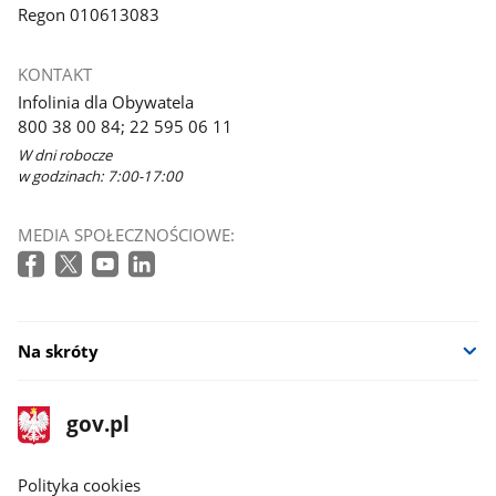
Regon 010613083
KONTAKT
Infolinia dla Obywatela
800 38 00 84; 22 595 06 11
W dni robocze
w godzinach: 7:00-17:00
MEDIA SPOŁECZNOŚCIOWE:
Na skróty
stopka
Strona
gov.pl
gov.pl
główna
gov.pl
Polityka cookies