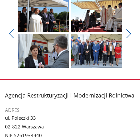
Pokaż
Pokaż
zdjęcie
zdjęcie
Pokaż
Poka
1
2
poprzednie
nest
z
z
zdjęcia
zdjęc
galerii.
galerii.
Pokaż
Pokaż
zdjęcie
zdjęcie
3
4
z
z
stopka
Agencja Restrukturyzacji i Modernizacji Rolnictwa
galerii.
galerii.
ADRES
ul. Poleczki 33
02-822 Warszawa
NIP 5261933940