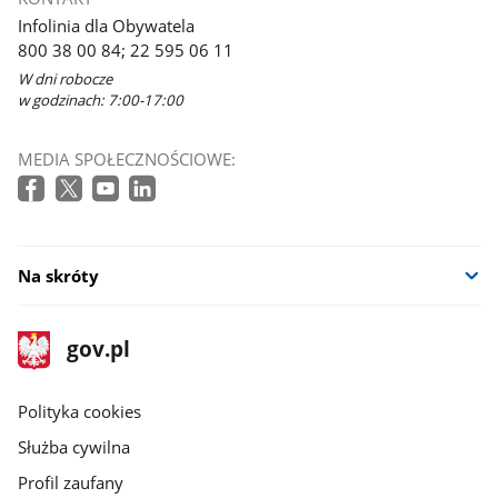
Infolinia dla Obywatela
800 38 00 84; 22 595 06 11
W dni robocze
w godzinach: 7:00-17:00
MEDIA SPOŁECZNOŚCIOWE:
Na skróty
stopka
Strona
gov.pl
gov.pl
główna
gov.pl
Polityka cookies
Służba cywilna
Profil zaufany