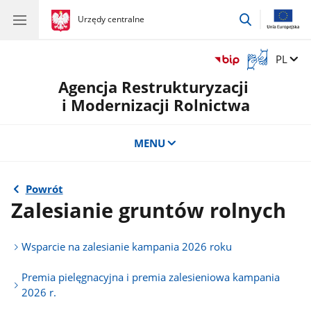
przejdź
gov.pl
Urzędy centralne
gov.pl
Urzędy
do
centralne
wyszukiwar
Otwórz
Zmień 
PL
okno
Agencja Restrukturyzacji
z
tłumaczem
i Modernizacji Rolnictwa
języka
migowego
MENU
Powrót
Zalesianie gruntów rolnych
Wsparcie na zalesianie kampania 2026 roku
Premia pielęgnacyjna i premia zalesieniowa kampania
2026 r.