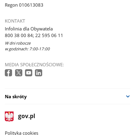
Regon 010613083
KONTAKT
Infolinia dla Obywatela
800 38 00 84; 22 595 06 11
W dni robocze
w godzinach: 7:00-17:00
MEDIA SPOŁECZNOŚCIOWE:
Na skróty
stopka
Strona
gov.pl
gov.pl
główna
gov.pl
Polityka cookies