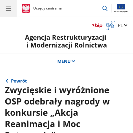
przejdź
gov.pl
Urzędy centralne
gov.pl
Urzędy
do
centralne
wyszukiwar
Otwórz
Zmień 
PL
okno
Agencja Restrukturyzacji
z
tłumaczem
i Modernizacji Rolnictwa
języka
migowego
MENU
Powrót
Zwycięskie i wyróżnione
OSP odebrały nagrody w
konkursie „Akcja
Reanimacja i Moc