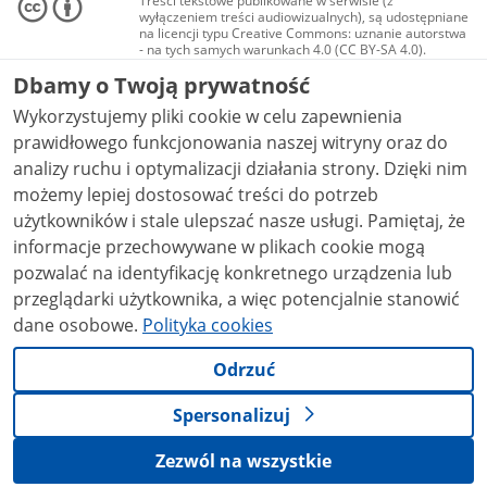
Treści tekstowe publikowane w serwisie (z
wyłączeniem treści audiowizualnych), są udostępniane
na licencji typu Creative Commons: uznanie autorstwa
- na tych samych warunkach 4.0 (CC BY-SA 4.0).
Materiały audiowizualne, w tym zdjęcia, materiały
Dbamy o Twoją prywatność
audio i wideo, są udostępniane na licencji typu
Creative Commons: uznanie autorstwa użycie
Wykorzystujemy pliki cookie w celu zapewnienia
niekomercyjne - bez utworów zależnych 4.0 (CC BY-
NC-ND 4.0), o ile nie jest to stwierdzone inaczej.
prawidłowego funkcjonowania naszej witryny oraz do
analizy ruchu i optymalizacji działania strony. Dzięki nim
możemy lepiej dostosować treści do potrzeb
użytkowników i stale ulepszać nasze usługi. Pamiętaj, że
informacje przechowywane w plikach cookie mogą
pozwalać na identyfikację konkretnego urządzenia lub
przeglądarki użytkownika, a więc potencjalnie stanowić
dane osobowe.
Polityka cookies
Odrzuć
Spersonalizuj
Zezwól na wszystkie