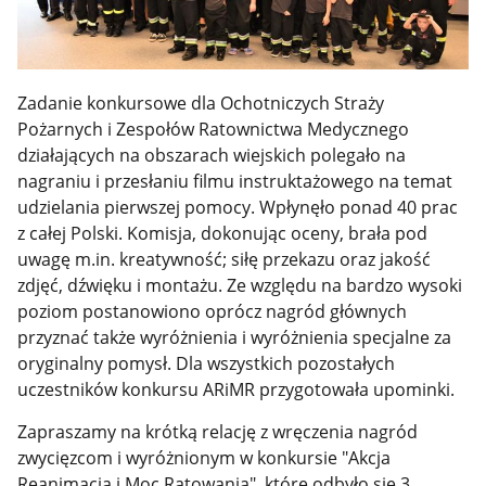
Zadanie konkursowe dla Ochotniczych Straży
Pożarnych i Zespołów Ratownictwa Medycznego
działających na obszarach wiejskich polegało na
nagraniu i przesłaniu filmu instruktażowego na temat
udzielania pierwszej pomocy. Wpłynęło ponad 40 prac
z całej Polski. Komisja, dokonując oceny, brała pod
uwagę m.in. kreatywność; siłę przekazu oraz jakość
zdjęć, dźwięku i montażu. Ze względu na bardzo wysoki
poziom postanowiono oprócz nagród głównych
przyznać także wyróżnienia i wyróżnienia specjalne za
oryginalny pomysł. Dla wszystkich pozostałych
uczestników konkursu ARiMR przygotowała upominki.
Zapraszamy na krótką relację z wręczenia nagród
zwycięzcom i wyróżnionym w konkursie "Akcja
Reanimacja i Moc Ratowania", które odbyło się 3