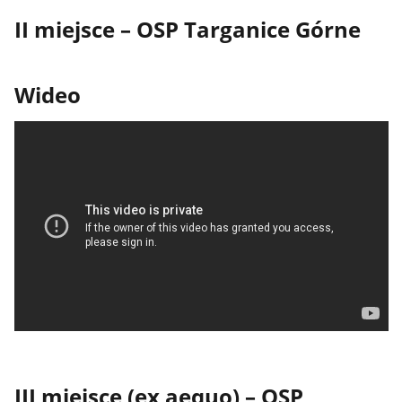
II miejsce – OSP Targanice Górne
Wideo
III miejsce (ex aequo) – OSP