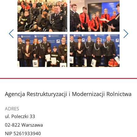
Pokaż
Pokaż
zdjęcie
zdjęcie
Pokaż
Poka
1
2
poprzednie
nest
z
z
zdjęcia
zdjęc
galerii.
galerii.
Pokaż
Pokaż
zdjęcie
zdjęcie
3
4
z
z
stopka
Agencja Restrukturyzacji i Modernizacji Rolnictwa
galerii.
galerii.
ADRES
ul. Poleczki 33
02-822 Warszawa
NIP 5261933940