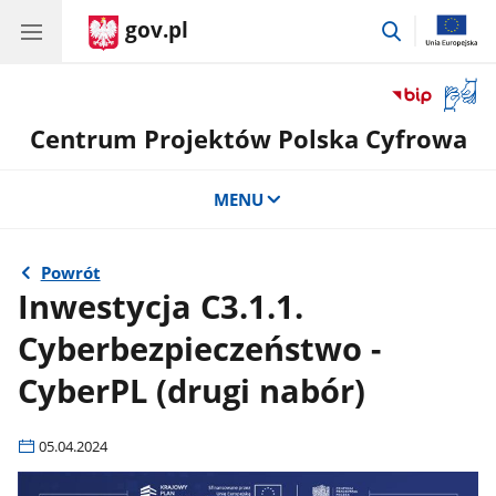
gov.pl
przejdź
do
wyszukiwar
Otwór
okno
Centrum Projektów Polska Cyfrowa
z
tłuma
języka
MENU
migow
Powrót
Inwestycja C3.1.1.
Cyberbezpieczeństwo -
CyberPL (drugi nabór)
05.04.2024