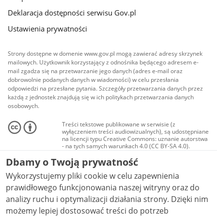
Deklaracja dostępności serwisu Gov.pl
Ustawienia prywatności
Strony dostępne w domenie www.gov.pl mogą zawierać adresy skrzynek
mailowych. Użytkownik korzystający z odnośnika będącego adresem e-
mail zgadza się na przetwarzanie jego danych (adres e-mail oraz
dobrowolnie podanych danych w wiadomości) w celu przesłania
odpowiedzi na przesłane pytania. Szczegóły przetwarzania danych przez
każdą z jednostek znajdują się w ich politykach przetwarzania danych
osobowych.
Treści tekstowe publikowane w serwisie (z
wyłączeniem treści audiowizualnych), są udostępniane
na licencji typu Creative Commons: uznanie autorstwa
- na tych samych warunkach 4.0 (CC BY-SA 4.0).
Materiały audiowizualne, w tym zdjęcia, materiały
Dbamy o Twoją prywatność
audio i wideo, są udostępniane na licencji typu
Creative Commons: uznanie autorstwa użycie
Wykorzystujemy pliki cookie w celu zapewnienia
niekomercyjne - bez utworów zależnych 4.0 (CC BY-
NC-ND 4.0), o ile nie jest to stwierdzone inaczej.
prawidłowego funkcjonowania naszej witryny oraz do
analizy ruchu i optymalizacji działania strony. Dzięki nim
możemy lepiej dostosować treści do potrzeb