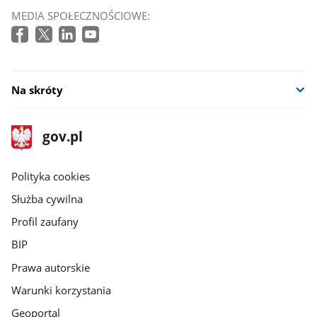
otworzy
MEDIA SPOŁECZNOŚCIOWE:
się
w
nowym
oknie
Na skróty
stopka
Strona
gov.pl
gov.pl
główna
gov.pl
Polityka cookies
Służba cywilna
Profil zaufany
BIP
Prawa autorskie
Warunki korzystania
Geoportal