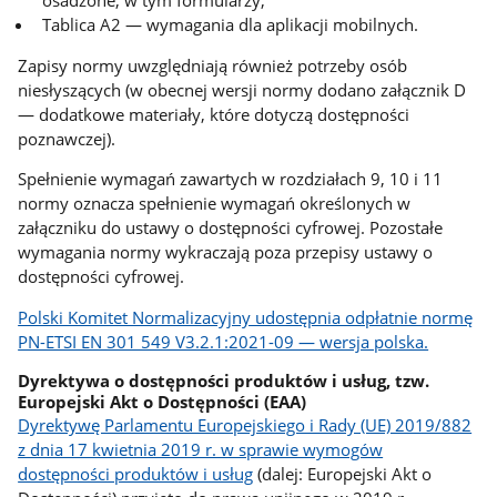
Tablica A2 — wymagania dla aplikacji mobilnych.
Zapisy normy uwzględniają również potrzeby osób
niesłyszących (w obecnej wersji normy dodano załącznik D
— dodatkowe materiały, które dotyczą dostępności
poznawczej).
Spełnienie wymagań zawartych w rozdziałach 9, 10 i 11
normy oznacza spełnienie wymagań określonych w
załączniku do ustawy o dostępności cyfrowej. Pozostałe
wymagania normy wykraczają poza przepisy ustawy o
dostępności cyfrowej.
Polski Komitet Normalizacyjny udostępnia odpłatnie normę
PN-ETSI EN 301 549 V3.2.1:2021-09 — wersja polska.
Dyrektywa o dostępności produktów i usług, tzw.
Europejski Akt o Dostępności (EAA)
Dyrektywę Parlamentu Europejskiego i Rady (UE) 2019/882
z dnia 17 kwietnia 2019 r. w sprawie wymogów
dostępności produktów i usług
(dalej: Europejski Akt o