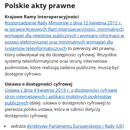
Polskie akty prawne
Krajowe Ramy Interoperacyjności
Rozporządzenie Rady Ministrów z dnia 12 kwietnia 2012 r.
w sprawie Krajowych Ram Interoperacyjności, minimalnych
wymagań dla rejestrów publicznych i wymiany informacji w
postaci elektronicznej oraz minimalnych wymagań dla
systemów teleinformatycznych
to pierwszy akt prawny,
który odwoływał się do dostępności cyfrowej. Wszystkie
systemy teleinformatyczne oraz strony internetowe
podmiotów, które realizują zadania publiczne, muszą być
dostępne cyfrowo.
Ustawa o dostępności cyfrowej
Ustawa z dnia 4 kwietnia 2019 r. o dostępności cyfrowej
stron internetowych i aplikacji mobilnych podmiotów
publicznych
(dalej: ustawa o dostępności cyfrowej) to
pierwsza polska ustawa, która w całości dotyczy
dostępności cyfrowej:
wdraża
dyrektywę Parlamentu Europejskiego i Rady (UE)