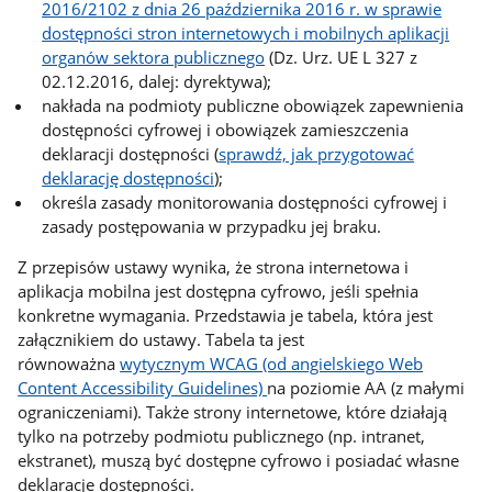
2016/2102 z dnia 26 października 2016 r. w sprawie
dostępności stron internetowych i mobilnych aplikacji
organów sektora publicznego
(Dz. Urz. UE L 327 z
02.12.2016, dalej: dyrektywa);
nakłada na podmioty publiczne obowiązek zapewnienia
dostępności cyfrowej i obowiązek zamieszczenia
deklaracji dostępności (
sprawdź, jak przygotować
deklarację dostępności
);
określa zasady monitorowania dostępności cyfrowej i
zasady postępowania w przypadku jej braku.
Z przepisów ustawy wynika, że strona internetowa i
aplikacja mobilna jest dostępna cyfrowo, jeśli spełnia
konkretne wymagania. Przedstawia je tabela, która jest
załącznikiem do ustawy. Tabela ta jest
równoważna
wytycznym WCAG (od angielskiego Web
Content Accessibility Guidelines)
na poziomie AA (z małymi
ograniczeniami). Także strony internetowe, które działają
tylko na potrzeby podmiotu publicznego (np. intranet,
ekstranet), muszą być dostępne cyfrowo i posiadać własne
deklaracje dostępności.