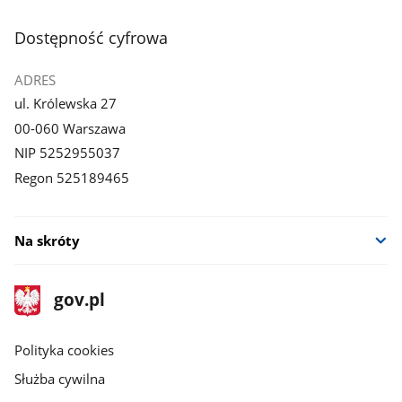
stopka
Dostępność cyfrowa
ADRES
ul. Królewska 27
00-060 Warszawa
NIP 5252955037
Regon 525189465
Na skróty
stopka
Strona
gov.pl
gov.pl
główna
gov.pl
Polityka cookies
Służba cywilna