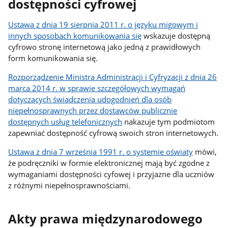
dostępności cyfrowej
Ustawa z dnia 19 sierpnia 2011 r. o języku migowym i
innych sposobach komunikowania się
wskazuje dostępną
cyfrowo stronę internetową jako jedną z prawidłowych
form komunikowania się.
Rozporządzenie Ministra Administracji i Cyfryzacji z dnia 26
marca 2014 r. w sprawie szczegółowych wymagań
dotyczących świadczenia udogodnień dla osób
niepełnosprawnych przez dostawców publicznie
dostępnych usług telefonicznych
nakazuje tym podmiotom
zapewniać dostępność cyfrową swoich stron internetowych.
Ustawa z dnia 7 września 1991 r. o systemie oświaty
mówi,
że podręczniki w formie elektronicznej mają być zgodne z
wymaganiami dostępności cyfowej i przyjazne dla uczniów
z różnymi niepełnosprawnościami.
Akty prawa międzynarodowego