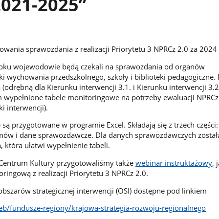
2021-2025”
towania sprawozdania z realizacji Priorytetu 3 NPRCz 2.0 za 2024 
roku wojewodowie będą czekali na sprawozdania od organów
 wychowania przedszkolnego, szkoły i biblioteki pedagogiczne.
odrębną dla Kierunku interwencji 3.1. i Kierunku interwencji 3.2
wypełnione tabele monitoringowe na potrzeby ewaluacji NPRCz 2
i interwencji).
są przygotowane w programie Excel. Składają się z trzech części
mów i dane sprawozdawcze. Dla danych sprawozdawczych został
 która ułatwi wypełnienie tabeli.
entrum Kultury przygotowaliśmy także
webinar instruktażowy
, 
ringową z realizacji Priorytetu 3 NPRCz 2.0.
obszarów strategicznej interwencji (OSI) dostępne pod linkiem
eb/fundusze-regiony/krajowa-strategia-rozwoju-regionalnego