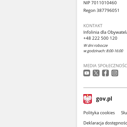
NIP 7011010460
Regon 387796051
KONTAKT
Infolinia dla Obywatel
+48 222 500 120
W dni robocze
w godzinach: 8:00-16:00
MEDIA SPOŁECZNOŚC
stopka
Strona
gov.pl
gov.pl
główna
gov.pl
Polityka cookies
Sł
Deklaracja dostępnośc