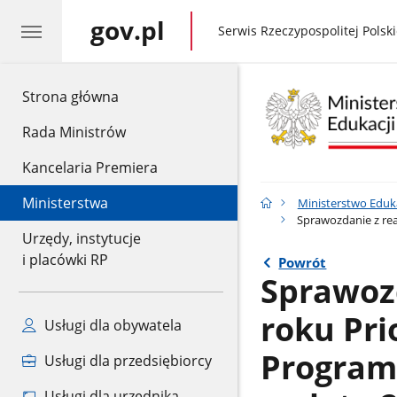
gov.pl
gov.pl
Serwis Rzeczypospolitej Polski
gov.pl
Strona główna
Rada Ministrów
Kancelaria Premiera
Ministerstwa
Ministerstwo Eduk
Sprawozdanie z rea
Urzędy, instytucje
i placówki RP
Powrót
Sprawozd
roku Pr
Usługi dla obywatela
Programu
Usługi dla przedsiębiorcy
Usługi dla urzędnika