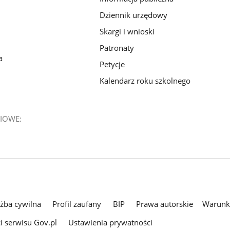
Dziennik urzędowy
Skargi i wnioski
Patronaty
a
Petycje
Kalendarz roku szkolnego
IOWE:
użba cywilna
Profil zaufany
BIP
Prawa autorskie
Warunki
i serwisu Gov.pl
Ustawienia prywatności