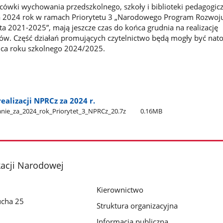
ówki wychowania przedszkolnego, szkoły i biblioteki pedagogicz
a 2024 rok w ramach Priorytetu 3 „Narodowego Program Rozwoj
ata 2021-2025”, mają jeszcze czas do końca grudnia na realizację
w. Część działań promujących czytelnictwo będą mogły być nat
ca roku szkolnego 2024/2025.
ealizacji NPRCz za 2024 r.
e​_za​_2024​_rok​_Priorytet​_3​_NPRCz​_20.7z
0.16MB
kacji Narodowej
Kierownictwo
ucha 25
Struktura organizacyjna
Informacja publiczna