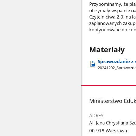
Przypominamy, że plac
otrzymały wsparcie n
Czytelnictwa 2.0. na l
zaplanowanych zakupó
kontynuowane do koń
Materiały
Sprawozdanie z r
20241202​_Sprawozdani
stopka
Ministerstwo Edu
ADRES
Al. Jana Chrystiana Sz
00-918 Warszawa