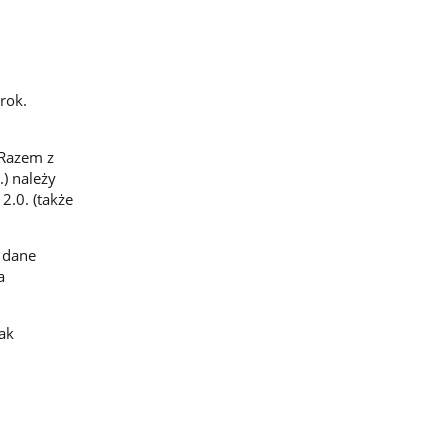
rok.
 Razem z
.) należy
.0. (także
: dane
a
jak