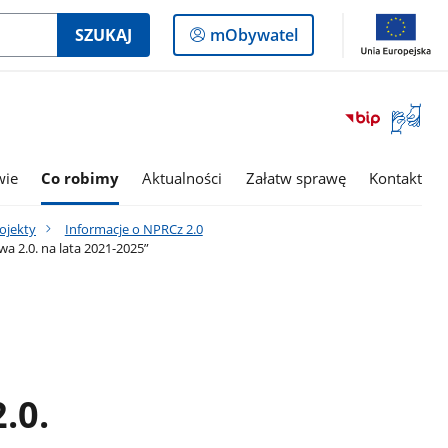
Logowanie
SZUKAJ
mObywatel
do
panelu
Otwórz
okno
z
tłumac
wie
Co robimy
Aktualności
Załatw sprawę
Kontakt
języka
migowe
ojekty
Informacje o NPRCz 2.0
a 2.0. na lata 2021-2025”
.0.