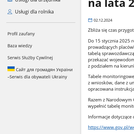
na lata 
Usługi dla rolnika
02.12.2024
Zbliża się czas przygo
Profil zaufany
Do 15 stycznia 2025 
Baza wiedzy
prowadzących placówki
tabelą sprawozdawczą (
Serwis Służby Cywilnej
przekazać wojewodom 
z podziałem na kierunk
Сайт для громадян України
Tabele monitoringowe 
–
Serwis dla obywateli Ukrainy
z wniosków, dane z u
opracowana instrukcja,
Razem z Narodowym C
wypełnić tabelę monito
Informacje dotyczące 
https://www.gov.pl/w