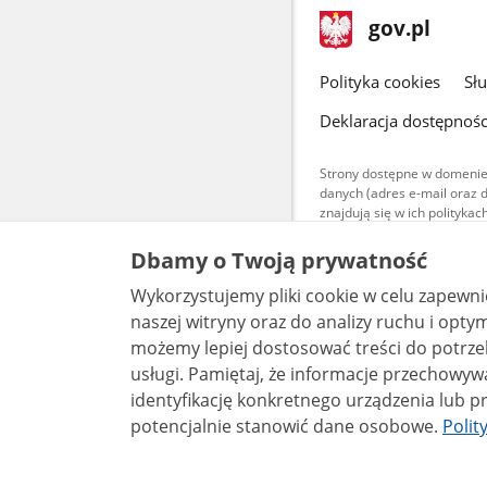
stopka
Strona
gov.pl
gov.pl
główna
gov.pl
Polityka cookies
Sł
Deklaracja dostępnośc
Strony dostępne w domenie
danych (adres e-mail oraz 
znajdują się w ich polityk
Treści teksto
Dbamy o Twoją prywatność
udostępniane
warunkach 4.0
Wykorzystujemy pliki cookie w celu zapewn
są udostępni
bez utworów z
naszej witryny oraz do analizy ruchu i optymalizacj
możemy lepiej dostosować treści do potrzeb
usługi. Pamiętaj, że informacje przechowywane w plikach cookie mogą pozwalać na
identyfikację konkretnego urządzenia lub pr
potencjalnie stanowić dane osobowe.
Polit