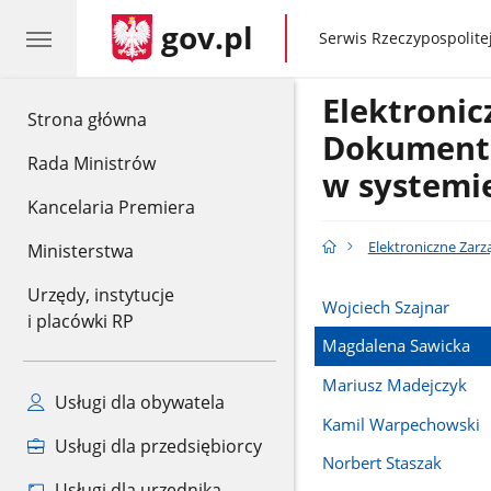
gov.pl
gov.pl
Serwis Rzeczypospolitej
Elektronic
gov.pl
Strona główna
Dokument
Rada Ministrów
w systemi
Kancelaria Premiera
Elektroniczne Zar
Ministerstwa
Urzędy, instytucje
Wojciech Szajnar
i placówki RP
Magdalena Sawicka
Mariusz Madejczyk
Usługi dla obywatela
Kamil Warpechowski
Usługi dla przedsiębiorcy
Norbert Staszak
Usługi dla urzędnika