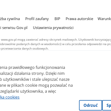
użba cywilna
Profil zaufany
BIP
Prawa autorskie
Warunki
i serwisu Gov.pl
Ustawienia prywatności
 www.gov.pl mogą zawierać adresy skrzynek mailowych. Użytkownik korzystający
dobrowolnie podanych danych w wiadomości) w celu przesłania odpowiedzi na prz
ach przetwarzania danych osobowych.
we publikowane w serwisie (z wyłączeniem treści audiowizualnych), są
 na licencji typu Creative Commons: uznanie autorstwa - na tych samych
 (CC BY-SA 4.0). Materiały audiowizualne, w tym zdjęcia, materiały audio i wideo
ienia prawidłowego funkcjonowania
ane na licencji typu Creative Commons: uznanie autorstwa użycie niekomercyjne 
ależnych 4.0 (CC BY-NC-ND 4.0), o ile nie jest to stwierdzone inaczej.
i działania strony. Dzięki nim
 użytkowników i stale ulepszać nasze
zeglądarki użytkownika, a więc
yka cookies
Odrzuć
Sp