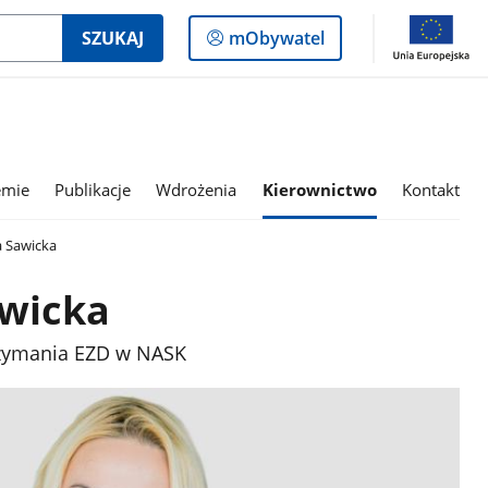
Logowanie
SZUKAJ
mObywatel
do
panelu
emie
Publikacje
Wdrożenia
Kierownictwo
Kontakt
 Sawicka
wicka
rzymania EZD w NASK