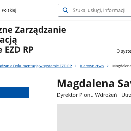
 Polskiej
zne Zarządzanie
acją
e EZD RP
O syst
ządzanie Dokumentacją w systemie EZD RP
Kierownictwo
Magdalena
Magdalena Sa
Dyrektor Pionu Wdrożeń i Ut