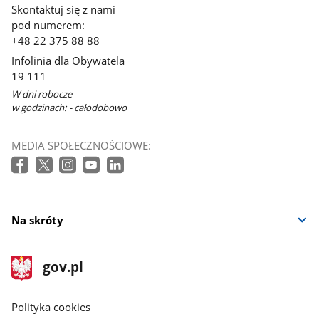
Skontaktuj się z nami
pod numerem:
+48 22 375 88 88
Infolinia dla Obywatela
19 111
W dni robocze
w godzinach: - całodobowo
MEDIA SPOŁECZNOŚCIOWE:
Na skróty
stopka
Strona
gov.pl
gov.pl
główna
gov.pl
Polityka cookies