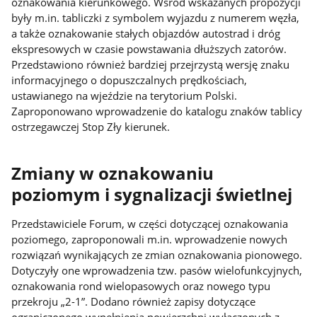
oznakowania kierunkowego. Wśród wskazanych propozycji
były m.in. tabliczki z symbolem wyjazdu z numerem węzła,
a także oznakowanie stałych objazdów autostrad i dróg
ekspresowych w czasie powstawania dłuższych zatorów.
Przedstawiono również bardziej przejrzystą wersję znaku
informacyjnego o dopuszczalnych prędkościach,
ustawianego na wjeździe na terytorium Polski.
Zaproponowano wprowadzenie do katalogu znaków tablicy
ostrzegawczej Stop Zły kierunek.
Zmiany w oznakowaniu
poziomym i sygnalizacji świetlnej
Przedstawiciele Forum, w części dotyczącej oznakowania
poziomego, zaproponowali m.in. wprowadzenie nowych
rozwiązań wynikających ze zmian oznakowania pionowego.
Dotyczyły one wprowadzenia tzw. pasów wielofunkcyjnych,
oznakowania rond wielopasowych oraz nowego typu
przekroju „2-1”. Dodano również zapisy dotyczące
ograniczonego wypełnienia powierzchni wyłączonych z