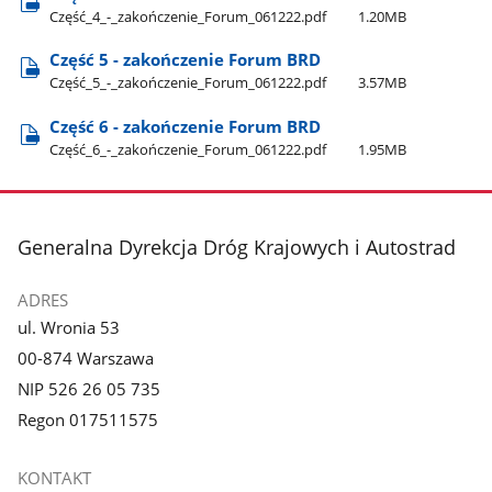
Część​_4​_-​_zakończenie​_Forum​_061222.pdf
1.20MB
Część 5 - zakończenie Forum BRD
Część​_5​_-​_zakończenie​_Forum​_061222.pdf
3.57MB
Część 6 - zakończenie Forum BRD
Część​_6​_-​_zakończenie​_Forum​_061222.pdf
1.95MB
stopka
Generalna Dyrekcja Dróg Krajowych i Autostrad
ADRES
ul. Wronia 53
00-874 Warszawa
NIP 526 26 05 735
Regon 017511575
KONTAKT