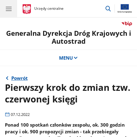
przejdź
gov.pl
Urzędy centralne
gov.pl
Urzędy
do
centralne
wyszukiwar
Generalna Dyrekcja Dróg Krajowych i
Autostrad
MENU
Powrót
Pierwszy krok do zmian tzw.
czerwonej księgi
07.12.2022
Ponad 100 spotkań członków zespołu, ok. 300 godzin
pracy i ok. 900 propozycji zmian - tak przebiegały