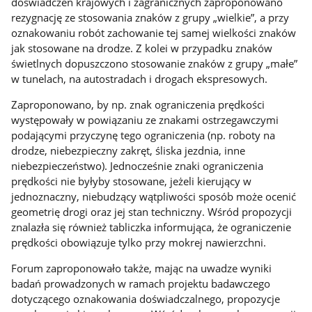
doświadczeń krajowych i zagranicznych zaproponowano
rezygnację ze stosowania znaków z grupy „wielkie”, a przy
oznakowaniu robót zachowanie tej samej wielkości znaków
jak stosowane na drodze. Z kolei w przypadku znaków
świetlnych dopuszczono stosowanie znaków z grupy „małe”
w tunelach, na autostradach i drogach ekspresowych.
Zaproponowano, by np. znak ograniczenia prędkości
występowały w powiązaniu ze znakami ostrzegawczymi
podającymi przyczynę tego ograniczenia (np. roboty na
drodze, niebezpieczny zakręt, śliska jezdnia, inne
niebezpieczeństwo). Jednocześnie znaki ograniczenia
prędkości nie byłyby stosowane, jeżeli kierujący w
jednoznaczny, niebudzący wątpliwości sposób może ocenić
geometrię drogi oraz jej stan techniczny. Wśród propozycji
znalazła się również tabliczka informująca, że ograniczenie
prędkości obowiązuje tylko przy mokrej nawierzchni.
Forum zaproponowało także, mając na uwadze wyniki
badań prowadzonych w ramach projektu badawczego
dotyczącego oznakowania doświadczalnego, propozycje