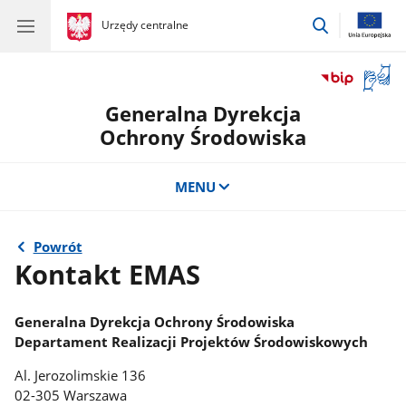
przejdź
gov.pl
Urzędy centralne
gov.pl
Urzędy
do
centralne
wyszukiwar
Otwór
okno
Generalna Dyrekcja
z
tłuma
Ochrony Środowiska
języka
migow
MENU
Powrót
Kontakt EMAS
Generalna Dyrekcja Ochrony Środowiska
Departament Realizacji Projektów Środowiskowych
Al. Jerozolimskie 136
02-305 Warszawa