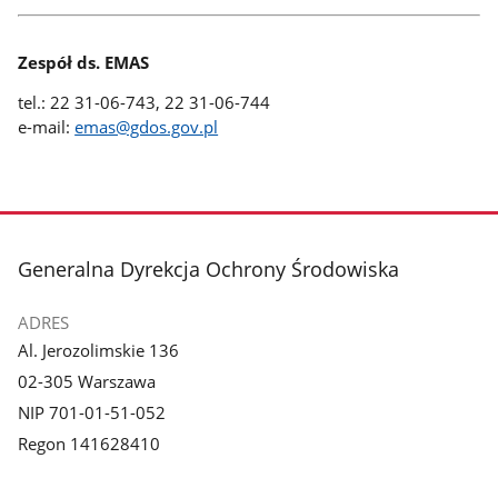
Zespół ds. EMAS
tel.: 22 31-06-743, 22 31-06-744
e-mail:
emas@gdos.gov.pl
stopka
Generalna Dyrekcja Ochrony Środowiska
ADRES
Al. Jerozolimskie 136
02-305 Warszawa
NIP 701-01-51-052
Regon 141628410