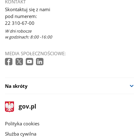
KONTAKT
Skontaktuj się z nami
pod numerem:
22 310-67-00
W dni robocze
w godzinach: 8:00 -16:00
MEDIA SPOŁECZNOŚCIOWE:
Na skróty
stopka
Strona
gov.pl
gov.pl
główna
gov.pl
Polityka cookies
Służba cywilna