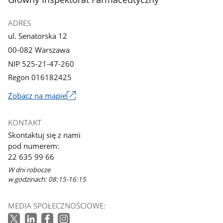
ADRES
ul. Senatorska 12
00-082 Warszawa
NIP 525-21-47-260
Regon 016182425
Zobacz na mapie
Link
otworzy
KONTAKT
się
Skontaktuj się z nami
w
pod numerem:
nowym
22 635 99 66
oknie
W dni robocze
w godzinach: 08:15-16:15
MEDIA SPOŁECZNOŚCIOWE: