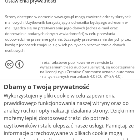
Ustawienia prywatności
Strony dostępne w domenie www.gov.pl mogą zawierać adresy skrzynek
mailowych. Użytkownik korzystający z odnośnika będącego adresem e-
mail zgadza się na przetwarzanie jego danych (adres e-mail oraz
dobrowolnie podanych danych w wiadomości) w celu przesłania
odpowiedzi na przesłane pytania. Szczegóły przetwarzania danych przez
każdą z jednostek znajdują się w ich politykach przetwarzania danych
osobowych.
Treści tekstowe publikowane w serwisie (z
wyłączeniem treści audiowizualnych), są udostępniane
na licencji typu Creative Commons: uznanie autorstwa
- na tych samych warunkach 4.0 (CC BY-SA 4.0).
Materiały audiowizualne, w tym zdjęcia, materiały
Dbamy o Twoją prywatność
audio i wideo, są udostępniane na licencji typu
Creative Commons: uznanie autorstwa użycie
Wykorzystujemy pliki cookie w celu zapewnienia
niekomercyjne - bez utworów zależnych 4.0 (CC BY-
NC-ND 4.0), o ile nie jest to stwierdzone inaczej.
prawidłowego funkcjonowania naszej witryny oraz do
analizy ruchu i optymalizacji działania strony. Dzięki nim
możemy lepiej dostosować treści do potrzeb
użytkowników i stale ulepszać nasze usługi. Pamiętaj, że
informacje przechowywane w plikach cookie mogą