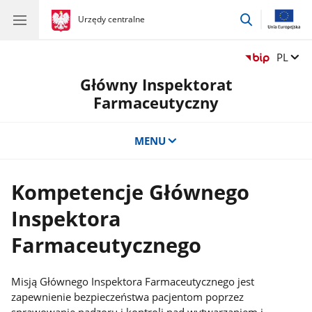
przejdź
gov.pl
Urzędy centralne
gov.pl
Urzędy
do
centralne
wyszukiwar
Zmień 
PL
Główny Inspektorat
Farmaceutyczny
MENU
Kompetencje Głównego
Inspektora
Farmaceutycznego
Misją Głównego Inspektora Farmaceutycznego jest
zapewnienie bezpieczeństwa pacjentom poprzez
sprawowanie nadzoru i kontroli nad wytwarzaniem i