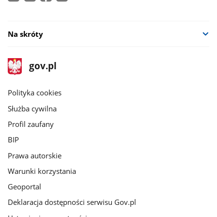
Na skróty
stopka
Strona
gov.pl
gov.pl
główna
gov.pl
Polityka cookies
Służba cywilna
Profil zaufany
BIP
Prawa autorskie
Warunki korzystania
Geoportal
Deklaracja dostępności serwisu Gov.pl