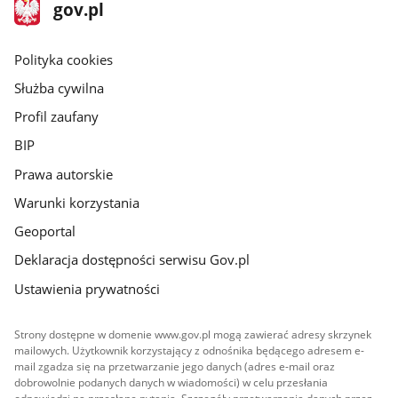
stopka
Strona
gov.pl
gov.pl
główna
gov.pl
Polityka cookies
Służba cywilna
Profil zaufany
BIP
Prawa autorskie
Warunki korzystania
Geoportal
Deklaracja dostępności serwisu Gov.pl
Ustawienia prywatności
Strony dostępne w domenie www.gov.pl mogą zawierać adresy skrzynek
mailowych. Użytkownik korzystający z odnośnika będącego adresem e-
mail zgadza się na przetwarzanie jego danych (adres e-mail oraz
dobrowolnie podanych danych w wiadomości) w celu przesłania