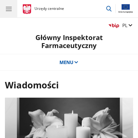
przejdź
gov.pl
Urzędy centralne
gov.pl
Urzędy
do
centralne
wyszukiwar
Zmień 
PL
Główny Inspektorat
Farmaceutyczny
MENU
Wiadomości