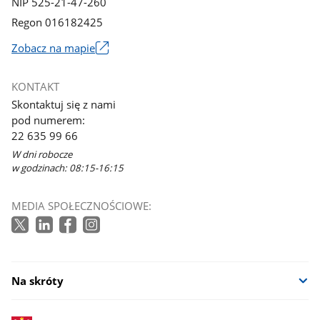
NIP 525-21-47-260
Regon 016182425
Zobacz na mapie
Link
otworzy
KONTAKT
się
Skontaktuj się z nami
w
pod numerem:
nowym
22 635 99 66
oknie
W dni robocze
w godzinach: 08:15-16:15
MEDIA SPOŁECZNOŚCIOWE:
Na skróty