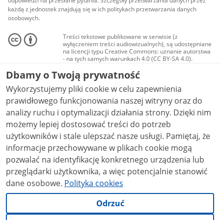
odpowiedzi na przesłane pytania. Szczegóły przetwarzania danych przez
każdą z jednostek znajdują się w ich politykach przetwarzania danych
osobowych.
Treści tekstowe publikowane w serwisie (z
wyłączeniem treści audiowizualnych), są udostępniane
na licencji typu Creative Commons: uznanie autorstwa
- na tych samych warunkach 4.0 (CC BY-SA 4.0).
Materiały audiowizualne, w tym zdjęcia, materiały
Dbamy o Twoją prywatność
audio i wideo, są udostępniane na licencji typu
Creative Commons: uznanie autorstwa użycie
Wykorzystujemy pliki cookie w celu zapewnienia
niekomercyjne - bez utworów zależnych 4.0 (CC BY-
NC-ND 4.0), o ile nie jest to stwierdzone inaczej.
prawidłowego funkcjonowania naszej witryny oraz do
analizy ruchu i optymalizacji działania strony. Dzięki nim
możemy lepiej dostosować treści do potrzeb
użytkowników i stale ulepszać nasze usługi. Pamiętaj, że
informacje przechowywane w plikach cookie mogą
pozwalać na identyfikację konkretnego urządzenia lub
przeglądarki użytkownika, a więc potencjalnie stanowić
dane osobowe.
Polityka cookies
Odrzuć