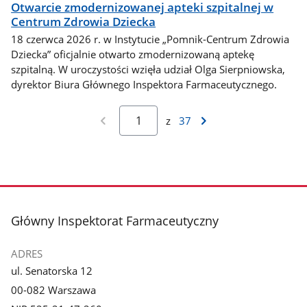
Otwarcie zmodernizowanej apteki szpitalnej w
Centrum Zdrowia Dziecka
18 czerwca 2026 r. w Instytucie „Pomnik-Centrum Zdrowia
Dziecka” oficjalnie otwarto zmodernizowaną aptekę
szpitalną. W uroczystości wzięła udział Olga Sierpniowska,
dyrektor Biura Głównego Inspektora Farmaceutycznego.
z
37
stopka
Główny Inspektorat Farmaceutyczny
ADRES
ul. Senatorska 12
00-082 Warszawa