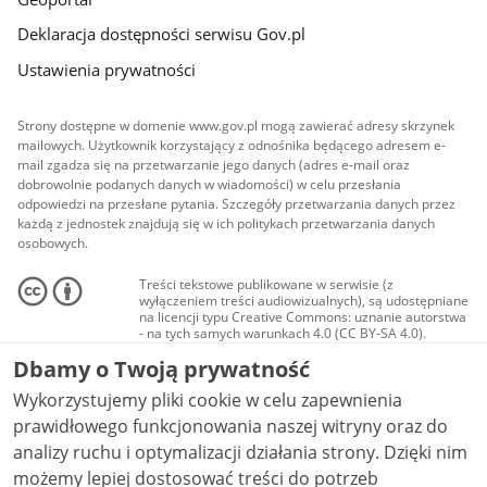
Deklaracja dostępności serwisu Gov.pl
Ustawienia prywatności
Strony dostępne w domenie www.gov.pl mogą zawierać adresy skrzynek
mailowych. Użytkownik korzystający z odnośnika będącego adresem e-
mail zgadza się na przetwarzanie jego danych (adres e-mail oraz
dobrowolnie podanych danych w wiadomości) w celu przesłania
odpowiedzi na przesłane pytania. Szczegóły przetwarzania danych przez
każdą z jednostek znajdują się w ich politykach przetwarzania danych
osobowych.
Treści tekstowe publikowane w serwisie (z
wyłączeniem treści audiowizualnych), są udostępniane
na licencji typu Creative Commons: uznanie autorstwa
- na tych samych warunkach 4.0 (CC BY-SA 4.0).
Materiały audiowizualne, w tym zdjęcia, materiały
Dbamy o Twoją prywatność
audio i wideo, są udostępniane na licencji typu
Creative Commons: uznanie autorstwa użycie
Wykorzystujemy pliki cookie w celu zapewnienia
niekomercyjne - bez utworów zależnych 4.0 (CC BY-
NC-ND 4.0), o ile nie jest to stwierdzone inaczej.
prawidłowego funkcjonowania naszej witryny oraz do
analizy ruchu i optymalizacji działania strony. Dzięki nim
możemy lepiej dostosować treści do potrzeb