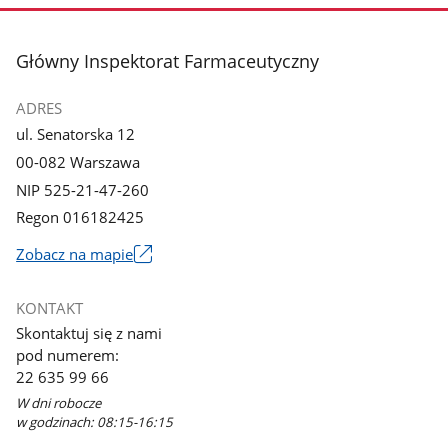
stopka
Główny Inspektorat Farmaceutyczny
ADRES
ul. Senatorska 12
00-082 Warszawa
NIP 525-21-47-260
Regon 016182425
Zobacz na mapie
Link
otworzy
KONTAKT
się
Skontaktuj się z nami
w
pod numerem:
nowym
22 635 99 66
oknie
W dni robocze
w godzinach: 08:15-16:15