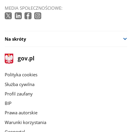
MEDIA SPOŁECZNOŚCIOWE:
Na skróty
stopka
Strona
gov.pl
gov.pl
główna
gov.pl
Polityka cookies
Służba cywilna
Profil zaufany
BIP
Prawa autorskie
Warunki korzystania
Geoportal