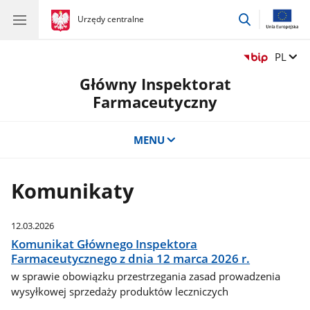
przejdź
gov.pl
Urzędy centralne
gov.pl
Urzędy
do
centralne
wyszukiwar
Zmień 
PL
Główny Inspektorat
Farmaceutyczny
MENU
Komunikaty
12.03.2026
Komunikat Głównego Inspektora
Farmaceutycznego z dnia 12 marca 2026 r.
w sprawie obowiązku przestrzegania zasad prowadzenia
wysyłkowej sprzedaży produktów leczniczych