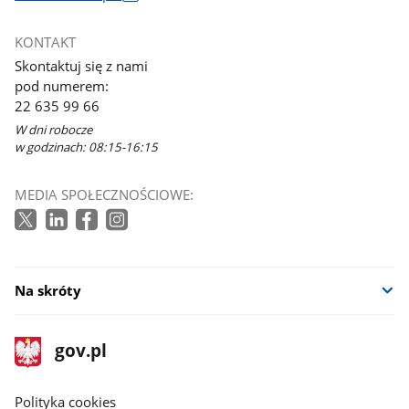
Link
otworzy
KONTAKT
się
Skontaktuj się z nami
w
pod numerem:
nowym
22 635 99 66
oknie
W dni robocze
w godzinach: 08:15-16:15
MEDIA SPOŁECZNOŚCIOWE:
Na skróty
stopka
Strona
gov.pl
gov.pl
główna
gov.pl
Polityka cookies