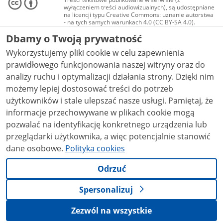
wyłączeniem treści audiowizualnych), są udostępniane
na licencji typu Creative Commons: uznanie autorstwa
- na tych samych warunkach 4.0 (CC BY-SA 4.0).
Materiały audiowizualne, w tym zdjęcia, materiały
Dbamy o Twoją prywatność
audio i wideo, są udostępniane na licencji typu
Creative Commons: uznanie autorstwa użycie
Wykorzystujemy pliki cookie w celu zapewnienia
niekomercyjne - bez utworów zależnych 4.0 (CC BY-
NC-ND 4.0), o ile nie jest to stwierdzone inaczej.
prawidłowego funkcjonowania naszej witryny oraz do
analizy ruchu i optymalizacji działania strony. Dzięki nim
możemy lepiej dostosować treści do potrzeb
użytkowników i stale ulepszać nasze usługi. Pamiętaj, że
informacje przechowywane w plikach cookie mogą
pozwalać na identyfikację konkretnego urządzenia lub
przeglądarki użytkownika, a więc potencjalnie stanowić
dane osobowe.
Polityka cookies
Odrzuć
Spersonalizuj
Zezwól na wszystkie