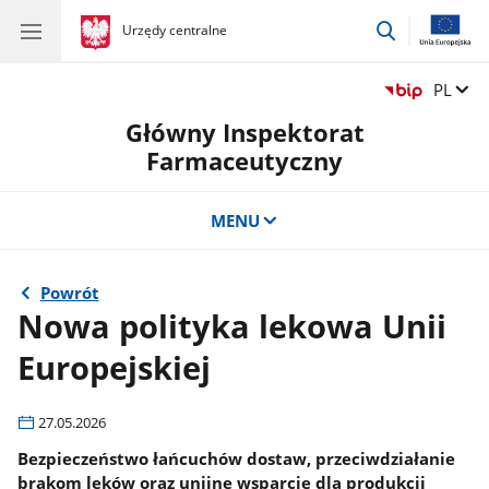
przejdź
gov.pl
Urzędy centralne
gov.pl
Urzędy
do
centralne
wyszukiwar
Zmień 
PL
Główny Inspektorat
Farmaceutyczny
MENU
Powrót
Nowa polityka lekowa Unii
Europejskiej
27.05.2026
Bezpieczeństwo łańcuchów dostaw, przeciwdziałanie
brakom leków oraz unijne wsparcie dla produkcji