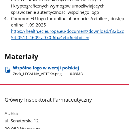
i kryptograficznych wymogów umożliwiających
sprawdzenie autentyczności wspólnego logo
Common EU logo for online pharmacies/retailers, dostęp
online: 1.09.2025
https://health.ec.europa.eu/document/download/f82b2c
54-0511-4609-a970-6ba4ebc6ebbd_en
Materiały
Wspólne logo w wersji polskiej
Znak​_LEGALNA​_APTEKA.png
0.09MB
stopka
Główny Inspektorat Farmaceutyczny
ADRES
ul. Senatorska 12
00-082 Warszawa