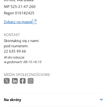
NIP 525-21-47-260
Regon 016182425
Zobacz na mapie
Link
otworzy
KONTAKT
się
Skontaktuj się z nami
w
pod numerem:
nowym
22 635 99 66
oknie
W dni robocze
w godzinach: 08:15-16:15
MEDIA SPOŁECZNOŚCIOWE:
Na skróty