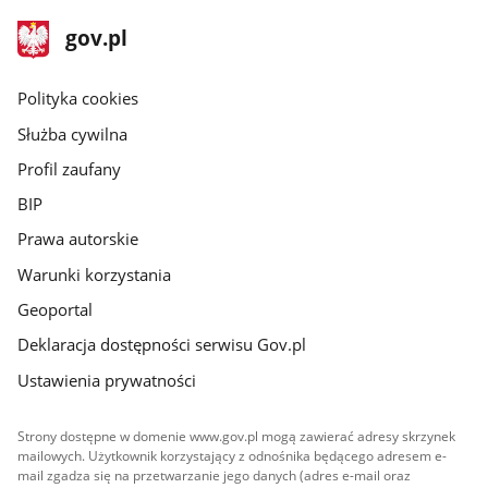
stopka
Strona
gov.pl
gov.pl
główna
gov.pl
Polityka cookies
Służba cywilna
Profil zaufany
BIP
Prawa autorskie
Warunki korzystania
Geoportal
Deklaracja dostępności serwisu Gov.pl
Ustawienia prywatności
Strony dostępne w domenie www.gov.pl mogą zawierać adresy skrzynek
mailowych. Użytkownik korzystający z odnośnika będącego adresem e-
mail zgadza się na przetwarzanie jego danych (adres e-mail oraz