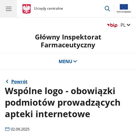
przejdź
gov.pl
Urzędy centralne
gov.pl
Urzędy
do
centralne
wyszukiwar
Zmień 
PL
Główny Inspektorat
Farmaceutyczny
MENU
Powrót
Wspólne logo - obowiązki
podmiotów prowadzących
apteki internetowe
02.09.2025