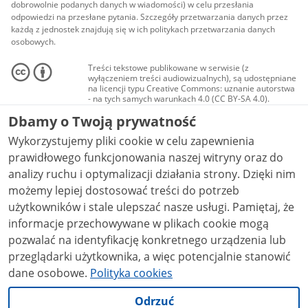
dobrowolnie podanych danych w wiadomości) w celu przesłania
odpowiedzi na przesłane pytania. Szczegóły przetwarzania danych przez
każdą z jednostek znajdują się w ich politykach przetwarzania danych
osobowych.
Treści tekstowe publikowane w serwisie (z
wyłączeniem treści audiowizualnych), są udostępniane
na licencji typu Creative Commons: uznanie autorstwa
- na tych samych warunkach 4.0 (CC BY-SA 4.0).
Materiały audiowizualne, w tym zdjęcia, materiały
Dbamy o Twoją prywatność
audio i wideo, są udostępniane na licencji typu
Creative Commons: uznanie autorstwa użycie
Wykorzystujemy pliki cookie w celu zapewnienia
niekomercyjne - bez utworów zależnych 4.0 (CC BY-
NC-ND 4.0), o ile nie jest to stwierdzone inaczej.
prawidłowego funkcjonowania naszej witryny oraz do
analizy ruchu i optymalizacji działania strony. Dzięki nim
możemy lepiej dostosować treści do potrzeb
użytkowników i stale ulepszać nasze usługi. Pamiętaj, że
informacje przechowywane w plikach cookie mogą
pozwalać na identyfikację konkretnego urządzenia lub
przeglądarki użytkownika, a więc potencjalnie stanowić
dane osobowe.
Polityka cookies
Odrzuć