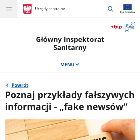
przejdź
gov.pl
Urzędy centralne
gov.pl
Urzędy
do
centralne
wyszukiwar
Otwór
okno
Główny Inspektorat
z
tłuma
Sanitarny
języka
migow
MENU
Powrót
Poznaj przykłady fałszywych
informacji - „fake newsów”