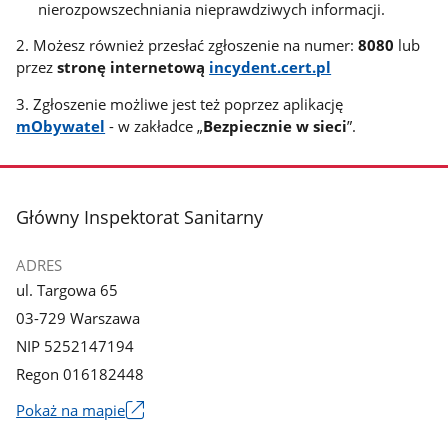
nierozpowszechniania nieprawdziwych informacji.
2. Możesz również przesłać zgłoszenie na numer:
8080
lub
przez
stronę internetową
incydent.cert.pl
3. Zgłoszenie możliwe jest też poprzez aplikację
mObywatel
- w zakładce „
Bezpiecznie w sieci
”.
stopka
Główny Inspektorat Sanitarny
ADRES
ul. Targowa 65
03-729 Warszawa
NIP 5252147194
Regon 016182448
Pokaż na mapie
Link