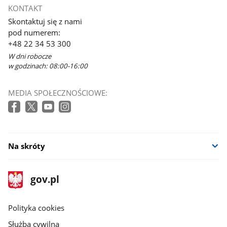
otworzy
KONTAKT
się
Skontaktuj się z nami
w
pod numerem:
nowym
+48 22 34 53 300
oknie
W dni robocze
w godzinach: 08:00-16:00
MEDIA SPOŁECZNOŚCIOWE:
Na skróty
stopka
Strona
gov.pl
gov.pl
główna
gov.pl
Polityka cookies
Służba cywilna