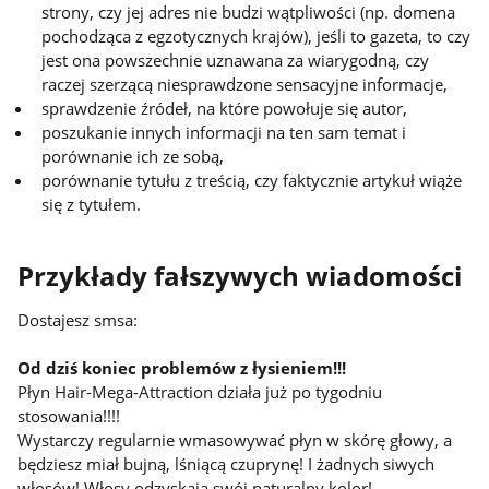
strony, czy jej adres nie budzi wątpliwości (np. domena
pochodząca z egzotycznych krajów), jeśli to gazeta, to czy
jest ona powszechnie uznawana za wiarygodną, czy
raczej szerzącą niesprawdzone sensacyjne informacje,
sprawdzenie źródeł, na które powołuje się autor,
poszukanie innych informacji na ten sam temat i
porównanie ich ze sobą,
porównanie tytułu z treścią, czy faktycznie artykuł wiąże
się z tytułem.
Przykłady fałszywych wiadomości
Dostajesz smsa:
Od dziś koniec problemów z łysieniem!!!
Płyn Hair-Mega-Attraction działa już po tygodniu
stosowania!!!!
Wystarczy regularnie wmasowywać płyn w skórę głowy, a
będziesz miał bujną, lśniącą czuprynę! I żadnych siwych
włosów! Włosy odzyskają swój naturalny kolor!