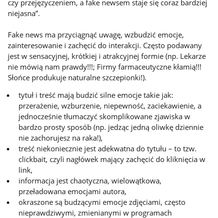
czy przejęzyczeniem, a fake newsem staje się coraz bardziej
niejasna”.
Fake news ma przyciągnąć uwagę, wzbudzić emocje,
zainteresowanie i zachęcić do interakcji. Często podawany
jest w sensacyjnej, krótkiej i atrakcyjnej formie (np. Lekarze
nie mówią nam prawdy!!!; Firmy farmaceutyczne kłamią!!!
Słońce produkuje naturalne szczepionki!).
tytuł i treść mają budzić silne emocje takie jak:
przerażenie, wzburzenie, niepewność, zaciekawienie, a
jednocześnie tłumaczyć skomplikowane zjawiska w
bardzo prosty sposób (np. jedząc jedną oliwkę dziennie
nie zachorujesz na raka!),
treść niekoniecznie jest adekwatna do tytułu – to tzw.
clickbait, czyli nagłówek mający zachęcić do kliknięcia w
link,
informacja jest chaotyczna, wielowątkowa,
przeładowana emocjami autora,
okraszone są budzącymi emocje zdjęciami, często
nieprawdziwymi, zmienianymi w programach