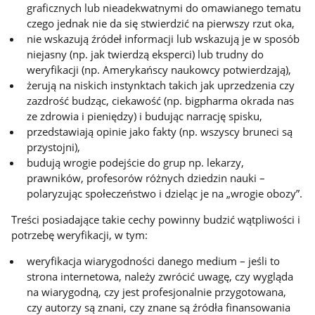
graficznych lub nieadekwatnymi do omawianego tematu
czego jednak nie da się stwierdzić na pierwszy rzut oka,
nie wskazują źródeł informacji lub wskazują je w sposób
niejasny (np. jak twierdzą eksperci) lub trudny do
weryfikacji (np. Amerykańscy naukowcy potwierdzają),
żerują na niskich instynktach takich jak uprzedzenia czy
zazdrość budząc, ciekawość (np. bigpharma okrada nas
ze zdrowia i pieniędzy) i budując narrację spisku,
przedstawiają opinie jako fakty (np. wszyscy bruneci są
przystojni),
budują wrogie podejście do grup np. lekarzy,
prawników, profesorów różnych dziedzin nauki –
polaryzując społeczeństwo i dzieląc je na „wrogie obozy”.
Treści posiadające takie cechy powinny budzić wątpliwości i
potrzebę weryfikacji, w tym:
weryfikacja wiarygodności danego medium – jeśli to
strona internetowa, należy zwrócić uwagę, czy wygląda
na wiarygodną, czy jest profesjonalnie przygotowana,
czy autorzy są znani, czy znane są źródła finansowania